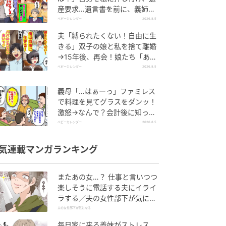
産要求…遺言書を前に、義姉が
顔面蒼白のワケ
ベビーカレンダー
2026.8.5
夫「縛られたくない！自由に生
きる」双子の娘と私を捨て離婚
→15年後、再会！娘たち「あん
た誰？」論破された元夫は
ベビーカレンダー
2026.8.5
義母「…はぁーっ」ファミレス
で料理を見てグラスをダンッ！
激怒→なんで？会計後に知った
暗黙のルール
ベビーカレンダー
2026.8.5
気連載マンガランキング
またあの女…？ 仕事と言いつつ
楽しそうに電話する夫にイライ
ラする／夫の女性部下が気にな
る（1）【夫婦の危機 まんが】
夫の女性部下が気になる
毎日家に来る義妹がストレス…