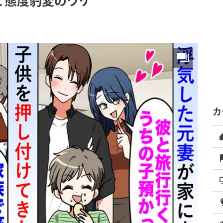
て態度豹変のワケ
カ