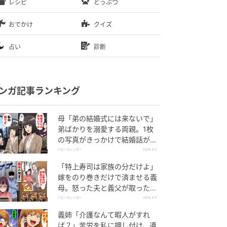
レシピ
どうぶつ
おでかけ
クイズ
占い
診断
ンガ記事ランキング
母「弟の結婚式には来ないで」
弟ばかりを溺愛する両親。1枚
の写真がきっかけで結婚話がな
くなったワケ
ベビーカレンダー
2026.8.5
「特上寿司は家族の分だけよ」
嫁をのり巻きだけで済ませる義
母。怒った夫と義父が取った行
動とは
ベビーカレンダー
2026.8.5
義姉「介護なんて暇人がすれ
ば？」苦労を私に押し付け、遺