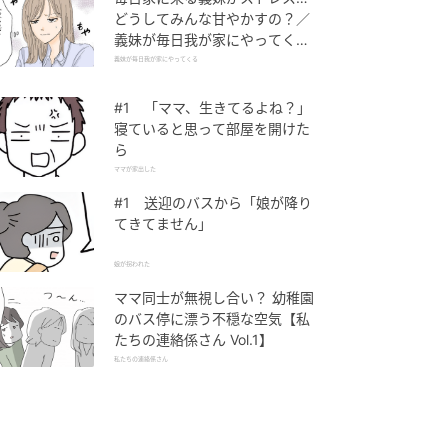
どうしてみんな甘やかすの？／
義妹が毎日我が家にやってくる
（1）【義父母がシンドイんで
義妹が毎日我が家にやってくる
す！ まんが】
#1 「ママ、生きてるよね？」
寝ていると思って部屋を開けた
ら
ママが家出した
#1 送迎のバスから「娘が降り
てきてません」
娘が拐われた
ママ同士が無視し合い？ 幼稚園
のバス停に漂う不穏な空気【私
たちの連絡係さん Vol.1】
私たちの連絡係さん