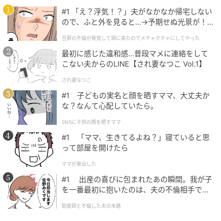
#1 「え？浮気！？」夫がなかなか帰宅しない
ので、ふと外を見ると…→予期せぬ光景が！
｜旦那の不倫が発覚して頭に来たのでメチャ
michill
旦那の不倫が発覚して頭に来たのでメチャクチャにしてやった
クチャにしてやった
最初に感じた違和感…普段マメに連絡をして
ブラックカラーとすっきりとしたフォルムが相まっ
こない夫からのLINE【され妻なつこ Vol.1】
て、スタイリッシュな印象を与えます。老若男女問わ
され妻なつこ
ず使いやすい飽きのこないデザインです。
#1 子どもの実名と顔を晒すママ、大丈夫か
な？なんて心配していたら。
SNSに子供の顔を晒すママ
#1 「ママ、生きてるよね？」寝ていると思
って部屋を開けたら
ママが家出した
#1 出産の喜びに包まれたあの瞬間。我が子
を一番最初に抱いたのは、夫の不倫相手でし
た。
助産師と不倫した夫の末路