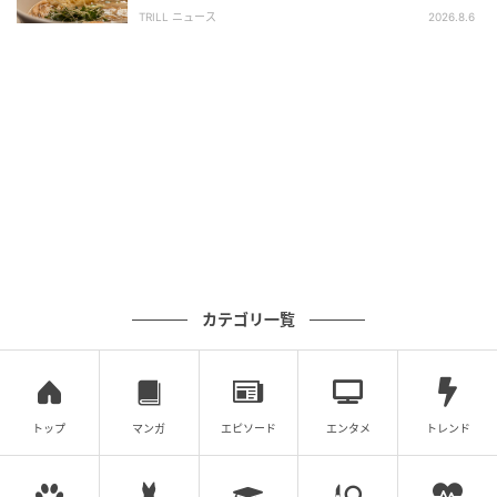
「体に染みわたる」「満足感と元気をもらえ
TRILL ニュース
2026.8.6
る」
michill
イヤーピースは、最初から本体に装着されているMサ
イズのほか、交換用のイヤーピースがS・Lサイズも付
属しているので調整も自在におこなえます。
イヤホン自体は音への没入感を高めてくれる密閉型で
すが、快適な装着感で長時間つけていても耳が疲れに
くく、つけていることを忘れてしまうほど。
カテゴリ一覧
長時間連続再生ができる♪音ズレを抑えるゲ
ームモードも搭載！
トップ
マンガ
エピソード
エンタメ
トレンド