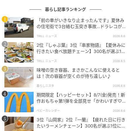
暮らし記事ランキング
michill
「前の車がいきなり止まったんです」夏休み
の住宅街で3台絡む玉突き事故…ドラレコが捉
ケースのサイズは単三電池よりやや大きいですが非常
えていた“急ブレーキの理由”
にコンパクト。ポケットにすっぽり収まるので持ち運
TRILL ニュース
2026.8.6
びもラクラクです。
2位『しゃぶ葉』3位『串家物語』【夏休みに
行きたい食べ放題チェーン】300名が選ぶ1位
に「満足度が高い」「大人まで楽しめる」
TRILL ニュース
2026.8.5
味噌の空き容器、まさかこんなに使えると
は！次の容器が空くのが待ち遠しい♪
暮らしニスタ
2026.8.6
期間限定【ハッピーセット】8/7(金)発売！新
作おもちゃ第1弾を全部見せ「かわいすぎ♡」
「絶対行く！」
ベビーカレンダー
2026.8.6
3位『山岡家』2位『一蘭』【疲れた日に行き
たいラーメンチェーン】300名が選ぶ1位に