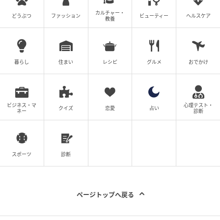
カルチャー・
どうぶつ
ファッション
ビューティー
ヘルスケア
教養
暮らし
住まい
レシピ
グルメ
おでかけ
michill
ビジネス・マ
心理テスト・
クイズ
恋愛
占い
ネー
診断
LEDインジケーターが備わっており、電池残量が一目で
分かる便利な設計。
スポーツ
診断
青色のランプがいくつ点灯しているかでどのくらいバ
ッテリーが残っているのか細かく分かるので、お出か
け前などのチェックもスムーズ。
ページトップへ戻る
イヤホン単体で約8時間（ケース併用で24時間）の連