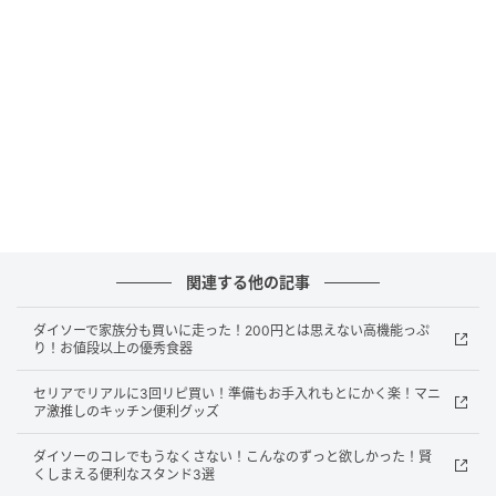
JANコード：4550480293202
お値段以上の優秀家電！ダイソーの『完全ワ
イヤレスイヤホン』
関連する他の記事
ダイソーで家族分も買いに走った！200円とは思えない高機能っぷ
り！お値段以上の優秀食器
セリアでリアルに3回リピ買い！準備もお手入れもとにかく楽！マニ
ア激推しのキッチン便利グッズ
ダイソーのコレでもうなくさない！こんなのずっと欲しかった！賢
くしまえる便利なスタンド3選