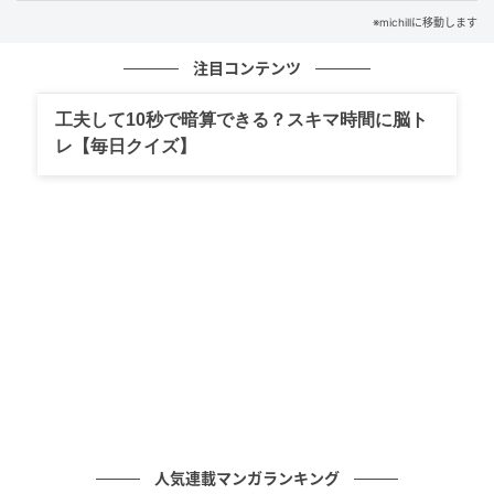
michill
※michillに移動します
ダイソーをチェックしていると、家電屋さんで扱って
注目コンテンツ
いてもおかしくない高クオリティな『完全ワイヤレス
イヤホン』を発見！
工夫して10秒で暗算できる？スキマ時間に脳ト
レ【毎日クイズ】
お値段は1,100円（税込）と、100均の中では高いので
一瞬ためらうかもしれませんが、これは思い切って買
って大正解の優れモノ。
人気連載マンガランキング