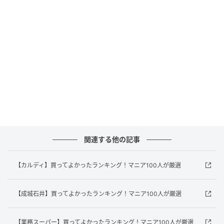
かな味わいが広がり、ミネラル(ナトリウム、カルシウ
ム)が補給できる“夏のグミ”です。
商品名 ： ミネラル塩グミソルティライチ味
内容量 ： 61g
発売日 ： 2026年6月9日(火) 全国発売
販売チャネル(予定)： コンビニエンスストア、鉄道ル
ート限定
関連する他の記事
※一部ドラッグストアでも取り扱いがあります
【カルディ】買ってよかったランキング！マニア100人が厳選
価格 ： オープンプライス
賞味期限 ： 9カ月
【成城石井】買ってよかったランキング！マニア100人が厳選
※記事の内容はリリース発表時のものとなります。詳細
【業務スーパー】買ってよかったランキング！マニア100人が厳選