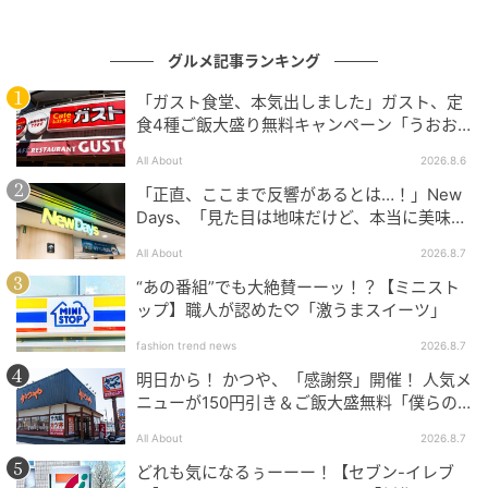
グルメ記事ランキング
「ガスト食堂、本気出しました」ガスト、定
食4種ご飯大盛り無料キャンペーン「うおお
おおおうまそう」
All About
2026.8.6
「正直、ここまで反響があるとは…！」New
Days、「見た目は地味だけど、本当に美味し
い」話題の弁当が再登場
All About
2026.8.7
“あの番組”でも大絶賛ーーッ！？【ミニスト
ップ】職人が認めた♡「激うまスイーツ」
fashion trend news
2026.8.7
明日から！ かつや、「感謝祭」開催！ 人気メ
ニューが150円引き＆ご飯大盛無料「僕らの
望んだ感謝祭だ」
All About
2026.8.7
どれも気になるぅーーー！【セブン-イレブ