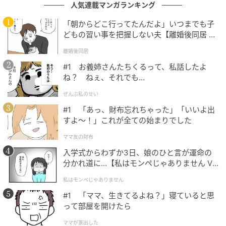
人気連載マンガランキング
の記事をもっとみる
「朝からどこ行ってたんだよ」いつまでも子
どもの習い事を把握しない夫【離婚後同居 Vo
l.1】
離婚後同居
#1 お義姉さんたちくるって、私話したよ
ね？ ねぇ、それでも…
ぜんぶ私のせい
#1 「あっ、財布忘れちゃった」「いいよ出
すよ〜！」これが全ての始まりでした
ママ友の財布
入学式からわずか3日、娘のひと言が運命の
分かれ道に…【私はモンペじゃありません Vo
l.1】
私はモンペじゃありません
#1 「ママ、生きてるよね？」寝ていると思
って部屋を開けたら
ママが家出した