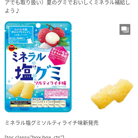
アでも取り扱い）夏のグミでおいしくミネラル補給し
よう♪
ミネラル塩グミソルティライチ味新発売
[toc class="box box_cts"]