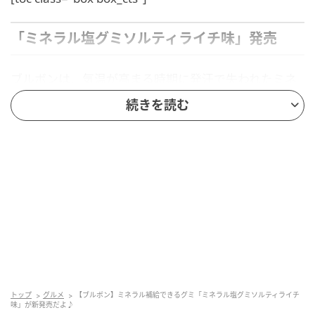
「ミネラル塩グミソルティライチ味」発売
ブルボンは、気温が高まる時期に発汗で失われたミネ
ラルを補給できるグミ「ミネラル塩グミソルティライ
続きを読む
チ味」を2026年6月9日(火)にコンビニエンスストア、
鉄道ルート限定で新発売。
※一部ドラッグストアでも取り扱いがあります。
すっきりとした味わいの夏のグミ
「ミネラル塩グミソルティライチ味」は、ライチの華
やかな香りと甘みの中に、ほんのり塩味を利かせたす
トップ
グルメ
【ブルボン】ミネラル補給できるグミ「ミネラル塩グミソルティライチ
っきりとした味わいのグミ。噛みしめるたびにさわや
味」が新発売だよ♪