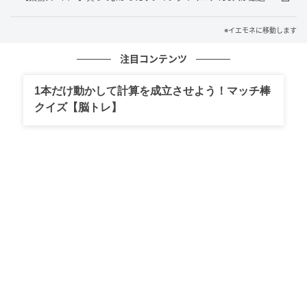
や最新情報は公式サイトでご確認ください。
※イエモネに移動します
【ブルボン】かき混ぜると食感が変わる！？「もちゅ
注目コンテンツ
とろスライムゼリー」で暑い夏を乗り切ろう～！
1本だけ動かして計算を成立させよう！マッチ棒
【ドラクエ×サーティワン】コラボが話題！吉祥寺マル
クイズ【脳トレ】
イ店幕開けの瞬間に立ち会ってきました！
【魔法の琥珀糖】完売続出の「チョコ×ミント」が今年
も期間限定で発売！ミント3倍の新作「チョコミント
【覚醒】」も登場！
元記事で読む
次の記事
家でも“空と海”を感じる一杯を。SHIBAURA
BREWINGが贈る4つの味わい