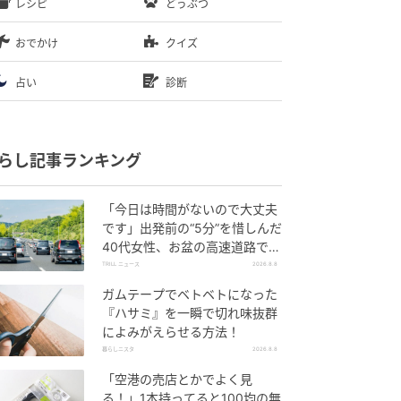
レシピ
どうぶつ
おでかけ
クイズ
占い
診断
らし記事ランキング
「今日は時間がないので大丈夫
です」出発前の“5分”を惜しんだ
40代女性、お盆の高速道路で家
族旅行の予定が崩れたワケ
TRILL ニュース
2026.8.8
ガムテープでベトベトになった
『ハサミ』を一瞬で切れ味抜群
によみがえらせる方法！
暮らしニスタ
2026.8.8
「空港の売店とかでよく見
る！」1本持ってると100均の無