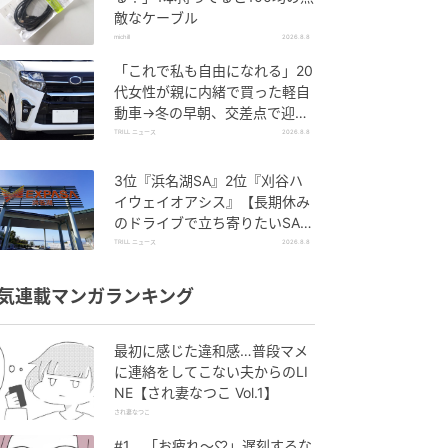
敵なケーブル
michill
2026.8.8
「これで私も自由になれる」20
代女性が親に内緒で買った軽自
動車→冬の早朝、交差点で迎え
た“残酷な結末”
TRILL ニュース
2026.8.8
3位『浜名湖SA』2位『刈谷ハ
イウェイオアシス』【長期休み
のドライブで立ち寄りたいSA・
PA】300名が選ぶ1位に「グル
TRILL ニュース
2026.8.8
メが充実」
気連載マンガランキング
最初に感じた違和感…普段マメ
に連絡をしてこない夫からのLI
NE【され妻なつこ Vol.1】
され妻なつこ
#1 「お疲れ〜♡」遅刻するな