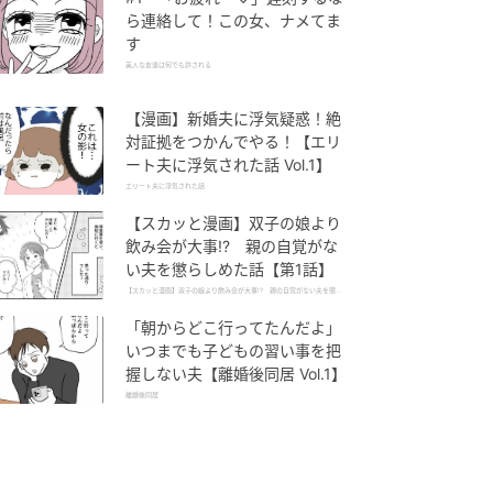
ら連絡して！この女、ナメてま
す
美人な友達は何でも許される
【漫画】新婚夫に浮気疑惑！絶
対証拠をつかんでやる！【エリ
ート夫に浮気された話 Vol.1】
エリート夫に浮気された話
【スカッと漫画】双子の娘より
飲み会が大事!? 親の自覚がな
い夫を懲らしめた話【第1話】
【スカッと漫画】双子の娘より飲み会が大事!? 親の自覚がない夫を懲ら
しめた話
「朝からどこ行ってたんだよ」
いつまでも子どもの習い事を把
握しない夫【離婚後同居 Vol.1】
離婚後同居