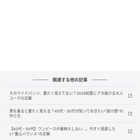
40代から急に服が似合わない…。だらしなくも老けても見せない“大人の着こ
なし方程式”
そこで意識したいのが素材選びです。サテンやドレー
プ感のあるトップスなら、ゆったりシルエットでも上
品な印象をキープできます。ボトムスはセンタープレ
関連する他の記事
ス入りやフレアシルエットのデニムを合わせてメリハ
リを意識。さらにレースのレイヤードを取り入れれ
そのワイドパンツ、重たく見えてない？2026初夏にアカ抜ける大人
コーデの正解
ば、腰まわりを自然にカバーしながら旬のムードも演
出できます。
黒を着ると重たく見える？40代・50代が知っておきたい“抜け感”の
作り方
【40代・50代】ワンピースが着映えしない…。今すぐ見直した
白Tが物足りなく見えたら“セットアップ感”を
い“重心バランス”の正解
意識