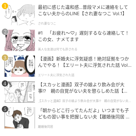
最初に感じた違和感…普段マメに連絡をして
こない夫からのLINE【され妻なつこ Vol.1】
され妻なつこ
#1 「お疲れ〜♡」遅刻するなら連絡して！
この女、ナメてます
美人な友達は何でも許される
【漫画】新婚夫に浮気疑惑！絶対証拠をつか
んでやる！【エリート夫に浮気された話 Vol.
1】
エリート夫に浮気された話
【スカッと漫画】双子の娘より飲み会が大
40代から急に服が似合わない…。だらしなくも老けても見せない“大人の着こ
事!? 親の自覚がない夫を懲らしめた話【第1
なし方程式”
話】
【スカッと漫画】双子の娘より飲み会が大事!? 親の自覚がない夫を
懲らしめた話
そんな時は上下の色を揃え、セットアップ風に見せる
「朝からどこ行ってたんだよ」いつまでも子
のがおすすめ。刺繍入りのシアーシャツジャケットと
どもの習い事を把握しない夫【離婚後同居 Vo
イージーパンツの組み合わせなら、ラクな着心地と洗
l.1】
離婚後同居
練された雰囲気を両立できます。シアー素材の軽やか