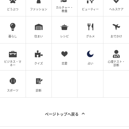
なし方程式”
カルチャー・
どうぶつ
ファッション
ビューティー
ヘルスケア
教養
そんな時は、どこか一カ所だけカジュアルな要素を加
えるのが正解。スラックスやレザーバッグなど上品な
アイテムに、モノトーンのフォトTやロゴTを合わせる
暮らし
住まい
レシピ
グルメ
おでかけ
だけで程よい抜け感が生まれます。さらにネックレス
で顔まわりに光を足したり、袖をラフにロールアップ
したりすると、こなれた印象が高まります。
ビジネス・マ
心理テスト・
クイズ
恋愛
占い
ネー
診断
40代以降のファッションは、体型カバーだけを意識す
るよりも“バランスを整えること”が大切です。素材選
び、色の統一感、テイストミックス。この３つを意識
スポーツ
診断
するだけで、だらしなさや老け見えは回避しやすくな
ります。今の自分に似合うコーデを見つけて、おしゃ
れをもっと楽しんでみてください。＜text＆photo：
ページトップへ戻る
Hiromi Anzai＞