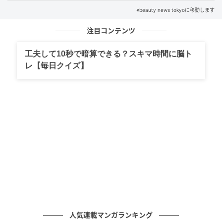
※beauty news tokyoに移動します
昔は定番だった白T×デニムが、なぜかしっくりこな
注目コンテンツ
い。そんな変化を感じている人も多いのではないでし
ょうか。顔まわりや肌の印象が変化すると、シンプル
工夫して10秒で暗算できる？スキマ時間に脳ト
な服ほど寂しく見えやすくなります。
レ【毎日クイズ】
人気連載マンガランキング