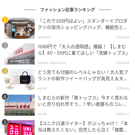
さも今季らしいポイント。白のサンダルやシルバーの
ファッション記事ランキング
バッグを合わせれば、ブラックコーデも重たく見えま
せん。
「これで300円はよい」スタンダードプロダ
クツの保冷ショッピングバッグ、機能性とデ
ザインでネット大絶賛
All About
2026.8.8
老け見えを防ぐなら“キレイめ×カジュアル”を
ミックス
1089円で「大人の透明感」爆誕！ 【しまむ
ら】40・50代に着てほしい「洗練トップス」
カジュアルが難しくなったからといって、キレイめ一
fashion trend news
2026.8.8
辺倒になるのも要注意。きちんと感を意識しすぎる
どう見ても付録のレベルじゃない！大人気ブ
と、コンサバ感が強くなり、実年齢以上に落ち着いて
ランドの新作ツイードバッグが高見え＆大容
量♡
見えてしまうことがあります。
michill
2026.8.8
しまむらの新作「黒トップス」今すぐ買わな
いと売り切れ早そう…！早い者勝ちのコレ買
いリスト
michill
2026.8.7
【ユニクロ通ライター】がぶっちゃけ！「本
当は教えたくない」完売したら泣く「複数買