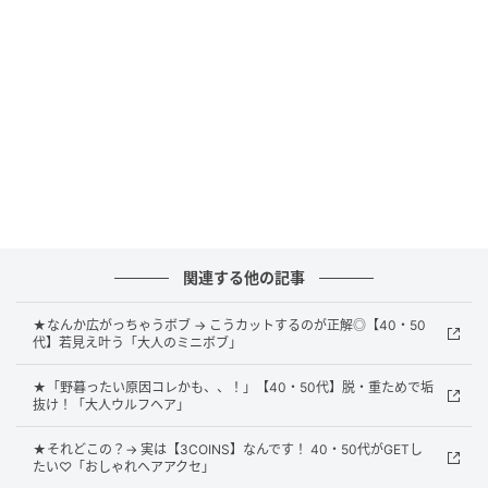
地毛風カラーのニュアンスパーマボブ
関連する他の記事
★なんか広がっちゃうボブ → こうカットするのが正解◎【40・50
代】若見え叶う「大人のミニボブ」
★「野暮ったい原因コレかも、、！」【40・50代】脱・重ためで垢
抜け！「大人ウルフヘア」
★それどこの？→ 実は【3COINS】なんです！ 40・50代がGETし
たい♡「おしゃれヘアアクセ」