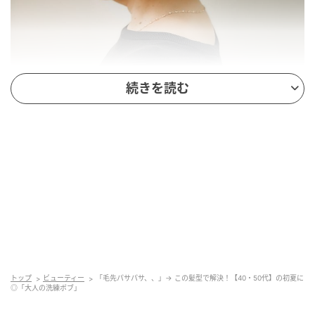
続きを読む
出典：Instagram
淡いブラウンを基調にした、ふんわりとエアリーな丸
みボブです。トップには軽やかなボリュームを出し、
ベースはプツッとカットして内側へ丁寧にまとめてい
ます。サイドバングはあえて後ろに流すことで、顔ま
わりに軽やかな抜け感をプラス。上品さを感じさせ
トップ
ビューティー
「毛先パサパサ、、」→ この髪型で解決！【40・50代】の初夏に
る、大人に似合う美しいデザインです。
◎「大人の洗練ボブ」