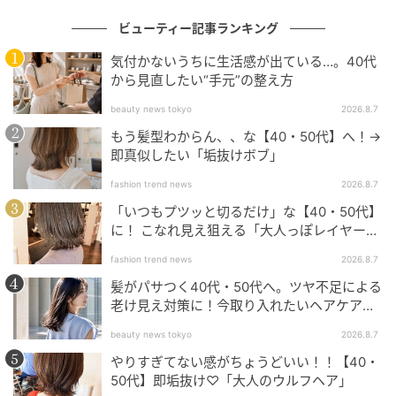
ビューティー記事ランキング
気付かないうちに生活感が出ている…。40代
から見直したい“手元”の整え方
出典：Instagram
beauty news tokyo
2026.8.7
もう髪型わからん、、な【40・50代】へ！→
顎上のラインでカットされた、黒髪のミニボブ。丸み
即真似したい「垢抜けボブ」
のあるシルエットが、首のラインを長く美しく見せて
くれそうです。毛先を内側へおさめつつ、サイドの髪
fashion trend news
2026.8.7
を後ろに流すことで、軽やかな表情に。重たくなりが
「いつもプツッと切るだけ」な【40・50代】
に！ こなれ見え狙える「大人っぽレイヤーヘ
ちな黒髪も、カットの工夫によって夏らしく涼しげに
ア」
映えそうなデザインです。
fashion trend news
2026.8.7
髪がパサつく40代・50代へ。ツヤ不足による
老け見え対策に！今取り入れたいヘアケア名
品３選
艶やかなストレートボブ
beauty news tokyo
2026.8.7
やりすぎてない感がちょうどいい！！【40・
50代】即垢抜け♡「大人のウルフヘア」