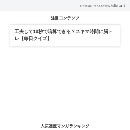
※fashion trend newsに移動します
注目コンテンツ
工夫して10秒で暗算できる？スキマ時間に脳ト
レ【毎日クイズ】
出典：Instagram
地毛の色に近いブラウンを活かした、ニュアンスパー
マのショートボブです。髪本来のクセを活かしたよう
なナチュラルなカールが、全体に柔らかな動きを加え
ています。前上がりの丸いシルエットが頭の形をきれ
いに見せ、こなれた印象に。気取らないオシャレを楽
しみたい人にフィットしそうなスタイルです。
首筋が美しく見えるミニボブ
人気連載マンガランキング