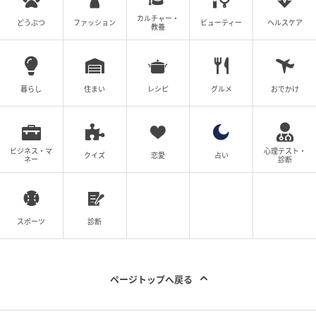
カルチャー・
どうぶつ
ファッション
ビューティー
ヘルスケア
教養
出典：Instagram
髪の美しさが際立つ、ストレートタッチのシンプルな
ボブです。毛先だけを内側へ入れることで、クールに
暮らし
住まい
レシピ
グルメ
おでかけ
寄り過ぎず、落ち着いた表情を与えています。クシ跡
を残したウェットな質感が、髪に艶をプラス。余計な
装飾を削ぎ落とした洗練されたシルエットで、大人の
ビジネス・マ
心理テスト・
クイズ
恋愛
占い
ネー
診断
気品を漂わせたい人にオススメです。
※本文中の画像は投稿主様より掲載許諾をいただいて
います。
スポーツ
診断
※こちらの記事では@kzs_hair様のInstagram投稿をご
紹介しております。
※記事内の情報は執筆時のものになります。価格変更
ページトップへ戻る
や、販売終了の可能性もございます。最新の商品情報
は各お店・ブランドなどにご確認くださいませ。