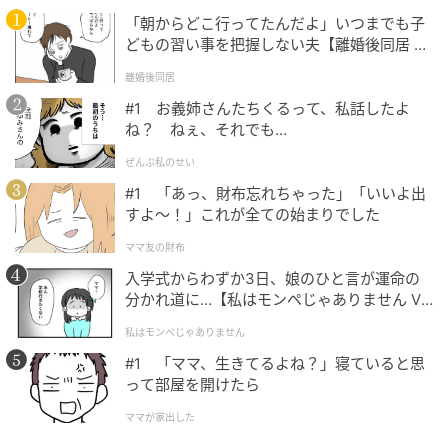
「朝からどこ行ってたんだよ」いつまでも子
どもの習い事を把握しない夫【離婚後同居 Vo
l.1】
離婚後同居
#1 お義姉さんたちくるって、私話したよ
ね？ ねぇ、それでも…
ぜんぶ私のせい
#1 「あっ、財布忘れちゃった」「いいよ出
すよ〜！」これが全ての始まりでした
ママ友の財布
入学式からわずか3日、娘のひと言が運命の
分かれ道に…【私はモンペじゃありません Vo
l.1】
私はモンペじゃありません
#1 「ママ、生きてるよね？」寝ていると思
って部屋を開けたら
ママが家出した