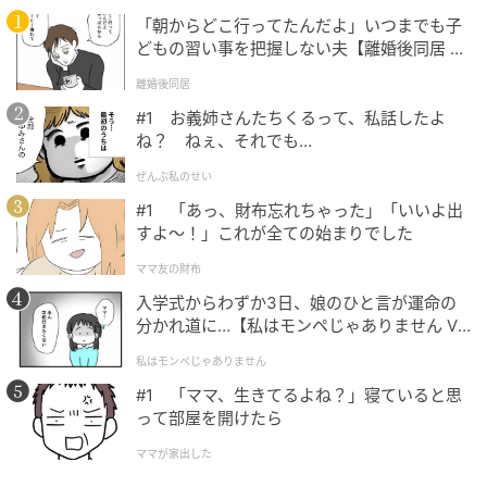
先すると、かえって重たく見えてしまうもの。2026初
「朝からどこ行ってたんだよ」いつまでも子
夏は、“どれだけ隠せるか”ではなく、“どれだけ軽く見
どもの習い事を把握しない夫【離婚後同居 Vo
えるか”がポイントです。袖デザインと素材感を見直し
l.1】
離婚後同居
て、大人世代らしい軽やかな着こなしを楽しんでみて
#1 お義姉さんたちくるって、私話したよ
ください。＜取材・文：beauty news tokyo編集部＞
ね？ ねぇ、それでも…
※画像は生成AIで作成しています ※本記事は大人世代
ぜんぶ私のせい
のファッション理論や2026年春夏トレンドに関する一
#1 「あっ、財布忘れちゃった」「いいよ出
般的知見を参考に編集部で構成しています
すよ〜！」これが全ての始まりでした
元記事で読む
ママ友の財布
入学式からわずか3日、娘のひと言が運命の
次の記事
分かれ道に…【私はモンペじゃありません Vo
l.1】
「似合う服が変わってきた…？」40代以降が
私はモンペじゃありません
見直したい“姿勢と体の重心”の整え方
#1 「ママ、生きてるよね？」寝ていると思
って部屋を開けたら
ママが家出した
の記事をもっとみる