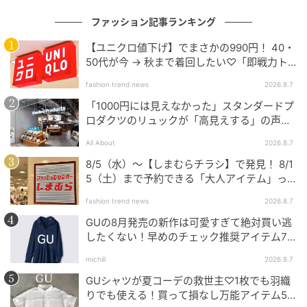
ファッション記事ランキング
【ユニクロ値下げ】でまさかの990円！ 40・
50代が今 → 秋まで着回したい♡「即戦力ト
ップス」
fashion trend news
2026.8.7
「1000円には見えなかった」スタンダードプ
ロダクツのリュックが「高見えする」の声。
2個購入する人も
All About
2026.8.7
8/5（水）〜【しまむらチラシ】で発見！ 8/1
5（土）まで予約できる「大人アイテム」っ
て？
fashion trend news
2026.8.7
GUの8月発売の新作は可愛すぎて絶対買い逃
したくない！早めのチェック推奨アイテム7
連発
michill
2026.8.7
GUシャツが夏コーデの救世主♡1枚でも羽織
りでも使える！買って損なし万能アイテム5