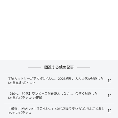
【40代・50代】二の腕を隠したつもりが重見え…。見直したい“袖デザイン”の
正解
どちらもノースリーブほど肌を見せず、半袖ほど重く
見えないため、大人世代にも取り入れやすい“ちょうど
いい袖”と言えるでしょう。
“素材感”が軽やかな印象を作る
関連する他の記事
同じ袖丈でも、素材によって見え方は大きく変わりま
半袖カットソーがアカ抜けない…。2026初夏、大人世代が見直した
す。厚手でハリの強い生地はボリュームが出やすい一
い“重見え”ポイント
方、リネン混や落ち感のある素材は自然な縦ラインを
【40代・50代】ワンピースが着映えしない…。今すぐ見直した
作りやすく、軽やかな印象につながります。
い“重心バランス”の正解
「最近、服がしっくりこない…」40代以降で変わる“心地よさとおし
ゃれ”のバランス