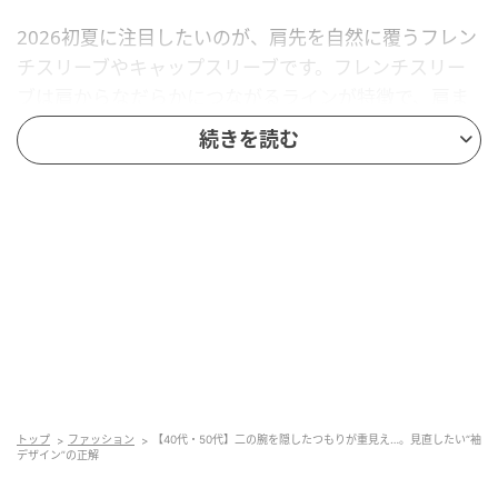
2026初夏に注目したいのが、肩先を自然に覆うフレン
チスリーブやキャップスリーブです。フレンチスリー
ブは肩からなだらかにつながるラインが特徴で、肩ま
わりをやわらかく見せやすいデザイン。キャップスリ
続きを読む
ーブは肩先をコンパクトに覆い、すっきりとした印象
を作りやすいのが魅力です。
トップ
ファッション
【40代・50代】二の腕を隠したつもりが重見え…。見直したい“袖
デザイン”の正解