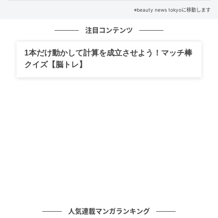
※beauty news tokyoに移動します
注目コンテンツ
1本だけ動かして計算を成立させよう！マッチ棒
クイズ【脳トレ】
【40代・50代】二の腕を隠したつもりが重見え…。見直したい“袖デザイン”の
正解
特に今季は、風を受けた時にやわらかく揺れるような
素材感も人気。袖のデザインだけでなく、生地選びま
で意識することで、着こなし全体がぐっと洗練されて
見えます。
二の腕が気になるからといって、隠すことばかりを優
人気連載マンガランキング