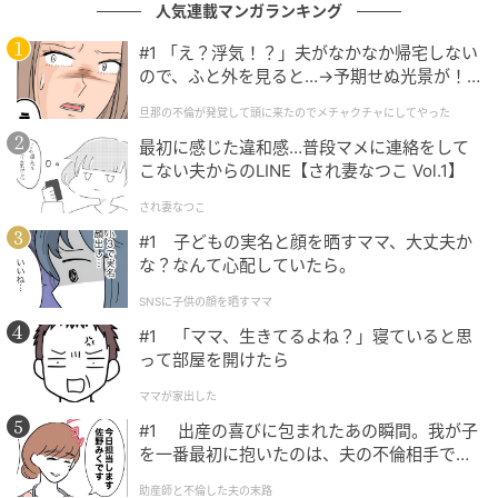
次の記事
人気連載マンガランキング
【アディダス】コカ･コーラとの最強コラボが
#1 「え？浮気！？」夫がなかなか帰宅しない
登場！FIFA ワールドカップ 26を祝う“赤い名
ので、ふと外を見ると…→予期せぬ光景が！
作”に注目
｜旦那の不倫が発覚して頭に来たのでメチャ
旦那の不倫が発覚して頭に来たのでメチャクチャにしてやった
クチャにしてやった
の記事をもっとみる
最初に感じた違和感…普段マメに連絡をして
こない夫からのLINE【され妻なつこ Vol.1】
され妻なつこ
#1 子どもの実名と顔を晒すママ、大丈夫か
な？なんて心配していたら。
SNSに子供の顔を晒すママ
#1 「ママ、生きてるよね？」寝ていると思
って部屋を開けたら
ママが家出した
#1 出産の喜びに包まれたあの瞬間。我が子
を一番最初に抱いたのは、夫の不倫相手でし
た。
助産師と不倫した夫の末路