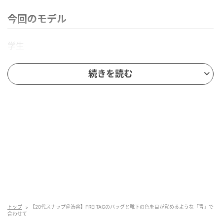
今回のモデル
学生
関寧央さん（20歳）
続きを読む
撮影場所：渋谷
Instagram：@s.neo_6
今日の着こなしポイント：全身黒でバックと靴下の色
を合わせました。
今、気になっているブランド：なし
トップ
【20代スナップ＠渋谷】FREITAGのバッグと靴下の色を目が覚めるような「青」で
合わせて
今回のコーデアイテム