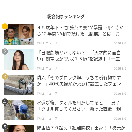
総合記事ランキング
４５歳年下・“加藤茶の妻”が暴露…朝４時か
ら“２年間”極秘で続けた【副業】とは「お金
を稼ぐのって大変」
TRILL ニュース
2026.8.6
「日曜劇場ヤバくない？」「天才的に面白
い」劇場版が“興収１５億”を記録！「一生言
い続ける」放送後も続く“切望の声”
TRILL ニュース
2026.8.5
隣人「そのブロック塀、うちの所有物です
が…」40代夫婦が新築庭に設置したフェン
ス、直後に迫られた"顛末"
TRILL ニュース
2026.8.6
水遊び後、タオルを用意してると… 男子
「タオル貸してください」断った直後、親が
大声で放った一言に絶句
TRILL ニュース
2026.8.6
偏差値７０超え『超難関校』出身！「次元が