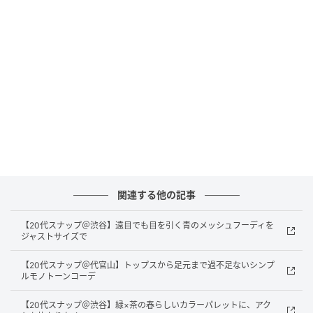
トップス／used
インナー／used
ボトムス／used
シューズ／DR. MARTENS
バッグ／FREITAG
関連する他の記事
【20代スナップ＠渋谷】遠目でも目を引く青のメッシュフーディを
ジャストサイズで
【20代スナップ＠代官山】トップスから足元まで過不足ないシンプ
ルモノトーンコーデ
【20代スナップ＠渋谷】緑×茶の春らしいカラーパレットに、アク