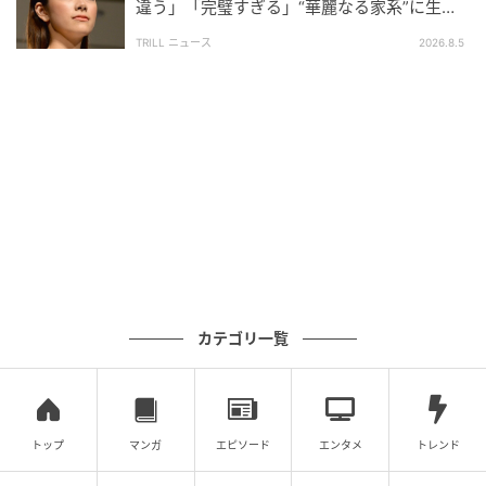
違う」「完璧すぎる」“華麗なる家系”に生ま
れた【規格外の逸材】
TRILL ニュース
2026.8.5
カテゴリ一覧
トップ
マンガ
エピソード
エンタメ
トレンド