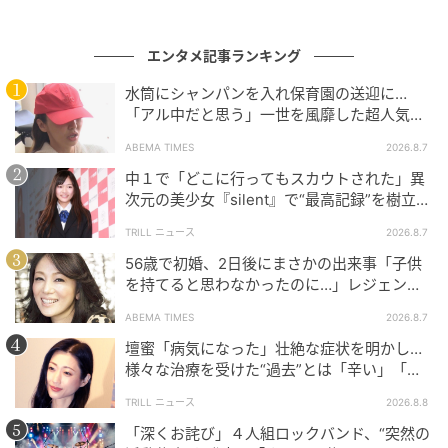
エンタメ記事ランキング
水筒にシャンパンを入れ保育園の送迎に…
「アル中だと思う」一世を風靡した超人気タ
レント、酒漬けだった日々を告白
ABEMA TIMES
2026.8.7
中１で「どこに行ってもスカウトされた」異
次元の美少女『silent』で“最高記録”を樹立し
た「反則級」の【トップ女優】
TRILL ニュース
2026.8.7
56歳で初婚、2日後にまさかの出来事「子供
を持てると思わなかったのに…」レジェンド
美魔女が当時の心境を告白
ABEMA TIMES
2026.8.7
壇蜜「病気になった」壮絶な症状を明かし…
様々な治療を受けた“過去”とは「辛い」「苦
しい」
TRILL ニュース
2026.8.8
「深くお詫び」４人組ロックバンド、“突然の