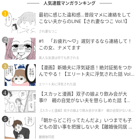
人気連載マンガランキング
（写真＝ロッテエンターテインメント）
最初に感じた違和感…普段マメに連絡をして
（記事提供＝OSEN）
こない夫からのLINE【され妻なつこ Vol.1】
され妻なつこ
元記事で読む
#1 「お疲れ〜♡」遅刻するなら連絡して！
この女、ナメてます
次の記事
美人な友達は何でも許される
人気すぎて“スカウト詐欺”まで…パク・ジフ
ン主演『弱いヒーロー』制作会社が注意喚起
【漫画】新婚夫に浮気疑惑！絶対証拠をつか
んでやる！【エリート夫に浮気された話 Vol.
1】
エリート夫に浮気された話
の記事をもっとみる
【スカッと漫画】双子の娘より飲み会が大
事!? 親の自覚がない夫を懲らしめた話【第1
話】
【スカッと漫画】双子の娘より飲み会が大事!? 親の自覚がない夫を
懲らしめた話
「朝からどこ行ってたんだよ」いつまでも子
どもの習い事を把握しない夫【離婚後同居 Vo
l.1】
離婚後同居