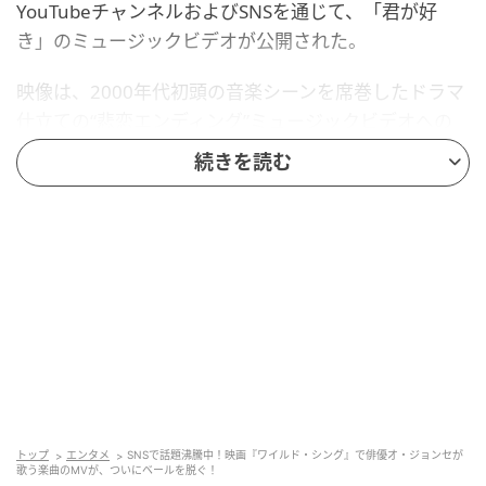
YouTubeチャンネルおよびSNSを通じて、「君が好
き」のミュージックビデオが公開された。
映像は、2000年代初頭の音楽シーンを席巻したドラマ
仕立ての“悲恋エンディング”ミュージックビデオへの
オマージュを思わせる内容で、切ない感情を込めたリ
続きを読む
ップシンクや初恋を連想させるほろ苦いラブストーリ
ーが描かれ、笑いとノスタルジーの両方を呼び起こし
ている。
「君が好き」の歌詞が繰り返されるたびに、ソンゴン
が独特の“ラブユー”ポーズを決める姿は、本人がいた
って真剣であるがゆえに余計に笑いを誘い、オ・ジョ
ンセならではのコメディの魅力を存分に発揮してい
る。
トップ
エンタメ
SNSで話題沸騰中！映画『ワイルド・シング』で俳優オ・ジョンセが
歌う楽曲のMVが、ついにベールを脱ぐ！