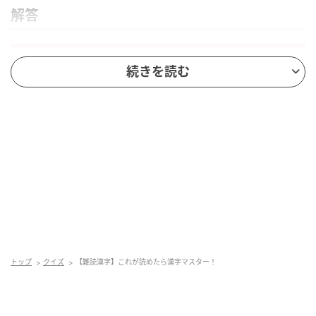
解答
続きを読む
脳トレ日和
銀杏は中国原産の樹木で、漢字は中国での呼び方に由
トップ
クイズ
【難読漢字】これが読めたら漢字マスター！
来します。「銀」は果実の色や光沢から、「杏」は杏
の実に似た形から付けられました。秋に黄色く染まる
葉は、多くの日本人にとって季節の風物詩となってい