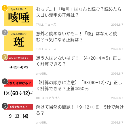
むっず…！「咳唾」はなんと読む？読めたら
スゴい漢字の正解は？
TRILL ニュース
2026.8.7
意外と読めないかも…！「斑」はなんと読
む？→気になる正解は？
TRILL ニュース
2026.8.7
迷う人はいないはず！「(4+20÷4)×5」正し
く計算できる？
andGIRL
2026.8.7
【計算の順序に注意】「9×(60÷12)-7」正し
く計算できる？正答率50％
DO-GEN どうげん
2026.8.7
解けて当然の問題！「9−12÷(-6)」5秒で解け
る？
andGIRL
2026.8.7