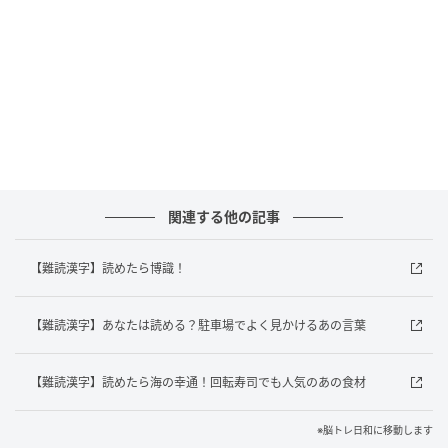
ます。樹齢が非常に長く、樹齢1000年を超える銀杏も
存在します。ギンコールという独特の臭いを放つた
め、好き嫌いが分かれるのも特徴です。
日本文化を彩る漢字の読み方、いくつ知っています
か？次のクイズもチャレンジしてみてください。
※複数の正解を持つ場合もございます。あくまでも一
例のご紹介に留まることを、ご了承ください。
関連する他の記事
元記事で読む
【難読漢字】読めたら博識！
次の記事
【難読漢字】あなたは読める？駐車場でよく見かけるあの言葉
【難読漢字】読めたら博識！
【難読漢字】読めたら海の幸通！回転寿司でも人気のあの食材
※脳トレ日和に移動します
の記事をもっとみる