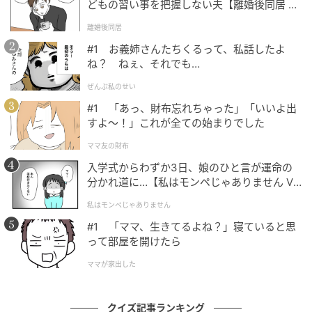
どもの習い事を把握しない夫【離婚後同居 Vo
l.1】
離婚後同居
#1 お義姉さんたちくるって、私話したよ
ね？ ねぇ、それでも…
ぜんぶ私のせい
#1 「あっ、財布忘れちゃった」「いいよ出
すよ〜！」これが全ての始まりでした
ママ友の財布
入学式からわずか3日、娘のひと言が運命の
分かれ道に…【私はモンペじゃありません Vo
l.1】
私はモンペじゃありません
#1 「ママ、生きてるよね？」寝ていると思
って部屋を開けたら
ママが家出した
クイズ記事ランキング