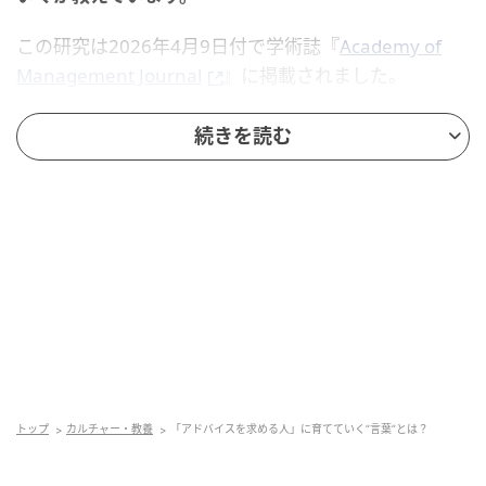
この研究は2026年4月9日付で学術誌『
Academy of
Management Journal
』に掲載されました。
目次
続きを読む
なぜ人はアドバイスを求められないのか？
「アドバイスを求めること」は相手の利益にもなる
なぜ人はアドバイスを求められないのか？
仕事や就職活動では、他人の経験や知識から学ぶこと
が大きな助けになります。
しかし実際には、「迷惑をかけるのでは」と考え、必
トップ
カルチャー・教養
「アドバイスを求める人」に育てていく”言葉”とは？
要な場面でも助言を求められない人は少なくありませ
ん。