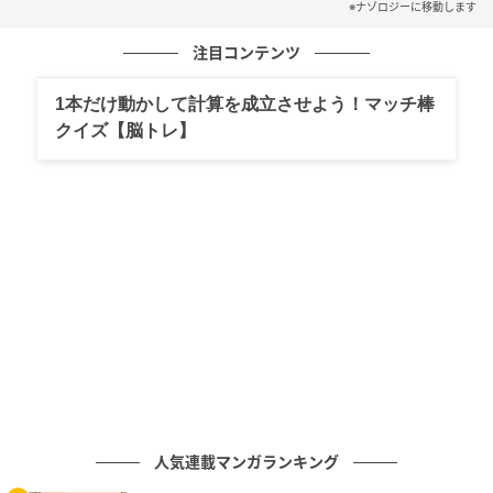
※ナゾロジーに移動します
得ようとする求職者を対象にした2つのフィールド実験
と、さまざまな業種の従業員を対象にした4つのオンラ
注目コンテンツ
イン実験を実施しました。
1本だけ動かして計算を成立させよう！マッチ棒
参加者には、アドバイスをする側にも得るものがある
クイズ【脳トレ】
と伝え、その後、実際にどれほど他者へ助言を求める
かを調べました。
すると、こうした説明を受けた人たちは、より積極的
にアドバイスを求めるようになりました。
実際、アドバイスを求めるために相手へ連絡する件数
は約40％増加し、得られた助言の質も低下しませんで
した。
では、なぜこの方法はここまで効果的だったのでしょ
うか。
人気連載マンガランキング