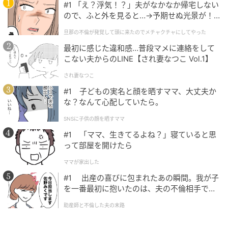
#1 「え？浮気！？」夫がなかなか帰宅しない
ので、ふと外を見ると…→予期せぬ光景が！
「アドバイスを求めること」は相手の利益に
｜旦那の不倫が発覚して頭に来たのでメチャ
もなる
旦那の不倫が発覚して頭に来たのでメチャクチャにしてやった
クチャにしてやった
最初に感じた違和感…普段マメに連絡をして
この研究の面白い点は、「アドバイスを求めることは
こない夫からのLINE【され妻なつこ Vol.1】
一方的な行為ではない」と示したことです。
され妻なつこ
#1 子どもの実名と顔を晒すママ、大丈夫か
確かに助言を求める側は、相手に一方的な負担をかけ
な？なんて心配していたら。
ているように感じがちです。
SNSに子供の顔を晒すママ
ですが実際には、
助言する側にもメリット
がありま
#1 「ママ、生きてるよね？」寝ていると思
す。
って部屋を開けたら
ママが家出した
まず、自分の知識が役立ったと感じたり、相手から価
#1 出産の喜びに包まれたあの瞬間。我が子
値を認められたと感じたりします。
を一番最初に抱いたのは、夫の不倫相手でし
た。
さらに、話す中で自分の経験を振り返り、新しい気づ
助産師と不倫した夫の末路
きを得ることもあります。