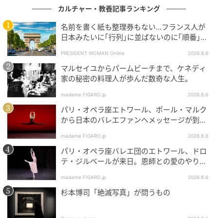
カルチャー・教養記事ランキング
任せた業務が失敗する前に修正したり、もっと良いも
名前を書く紙も整理券もない…フランス人が
のへと改良できたりするメリットもあります。
日本みたいに｢行列｣に並ばないのに｢順番｣を
守れる謎システム
こうした「相手にもメリットがある」という事実を具
PRESIDENT WOMAN Online
2026.8.6
体的に知ると、助言を求める側の罪悪感が和らぐので
マルセイユからパームビーチまで、ケネディ
す。
家の秘密の料理人が歩んだ数奇な人生。
madame FIGARO.jp
2026.8.6
そして特に効果が大きかったのは、見知らぬ相手や地
パリ・オペラ座エトワール、ポール・マルク
位の高い相手に対する場面でした。
から日本のバレエファンへメッセージが到
着！
人は上司や専門家などに対してほど、「忙しい人に迷
madame FIGARO.jp
2026.8.6
惑をかけるのでは」と感じやすいからです。
パリ・オペラ座バレエ団のエトワール、ドロ
テ・ジルベールが来日。恩師との愛のやりと
りを特別公開！
しかし、「相手にも価値があるやり取りだ」と理解で
madame FIGARO.jp
2026.8.6
きると、その心理的ハードルが下がります。
杉本博司「絶滅写真」が問うもの
この発見は、職場や教育現場でも活用できそうです。