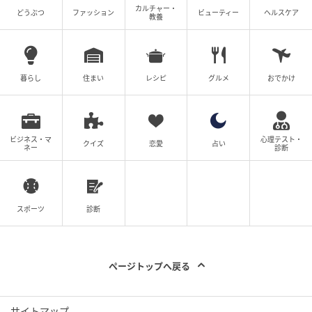
カルチャー・
どうぶつ
ファッション
ビューティー
ヘルスケア
教養
People who are aware of the advantages for both
parties are more likely to ask for advice, study shows
https://phys.org/news/2026-06-people-aware-
advantages-parties-advice.html
暮らし
住まい
レシピ
グルメ
おでかけ
元論文
ビジネス・マ
心理テスト・
A Prosocial Perspective on Advice Seeking and
クイズ
恋愛
占い
ネー
診断
Networking: How Focusing on What Advice Givers
Can Gain Motivates Advice Seekers to Reach Out
More
スポーツ
診断
https://doi.org/10.5465/amj.2024.0635
ライター
ページトップへ戻る
矢黒尚人: ロボットやドローンといった未来技術に強い
関心あり。材料工学の観点から新しい可能性を探るこ
サイトマップ