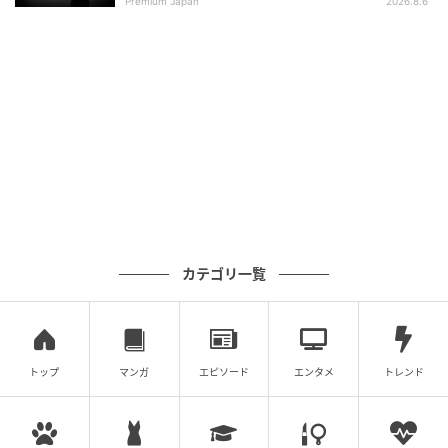
Premium Japan
2026.8.6
単に「困ったら聞いて」と言うだけではなく、
「アド
バイスを求めてもらえると、こちらも状況を理解でき
るし、自分の経験を整理する機会にもなる」と伝える
ことで、部下や後輩はより声をかけやすくなるかもし
れません。
もちろん、相手の時間を尊重する姿勢は必要です。
それでも、「迷惑をかけている」と思い込みすぎるこ
とで、有益な学びやつながりを逃している可能性があ
カテゴリ一覧
ります。
少なくとも仕事やキャリアの場面では、アドバイスを
求めることは一方的に頼る行為ではなく、互いに価値
トップ
マンガ
エピソード
エンタメ
トレンド
を生むコミュニケーションになりうるのです。
参考文献