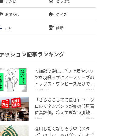
レシピ
どうぶつ
おでかけ
クイズ
占い
診断
ァッション記事ランキング
＜加齢で逆に…？＞上着やシャ
ツを羽織らずにノースリーブの
トップス・ワンピースだけで外
出できる？
ママスタセレクト
2026.8.5
「さらさらしてて良き」ユニク
ロのリネンパンツが夏の部屋着
に高評価。冷えすぎない肌触り
が決め手
All About
2026.8.4
愛用したくなりそう♡【スタ
バ】の「おしゃれグッズ」をチ