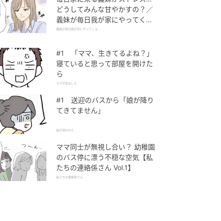
どうしてみんな甘やかすの？／
義妹が毎日我が家にやってくる
（1）【義父母がシンドイんで
義妹が毎日我が家にやってくる
す！ まんが】
#1 「ママ、生きてるよね？」
寝ていると思って部屋を開けた
ら
ママが家出した
#1 送迎のバスから「娘が降り
てきてません」
娘が拐われた
ママ同士が無視し合い？ 幼稚園
のバス停に漂う不穏な空気【私
たちの連絡係さん Vol.1】
私たちの連絡係さん