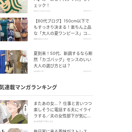
ェック！
fashion trend news
2026.8.5
【60代ブログ】150cm以下で
もすっきり決まる！楽ちん上品
な「大人の夏ワンピース」コー
デ６選
素敵なあの人Web
2026.8.4
夏到来！50代、新調するなら断
然「カゴバッグ」センスのいい
大人の選び方とは？
HALMEK UP
2026.8.5
気連載マンガランキング
またあの女…？ 仕事と言いつつ
楽しそうに電話する夫にイライ
ラする／夫の女性部下が気にな
る（1）【夫婦の危機 まんが】
夫の女性部下が気になる
毎日家に来る義妹がストレス…