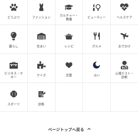
カルチャー・
どうぶつ
ファッション
ビューティー
ヘルスケア
教養
暮らし
住まい
レシピ
グルメ
おでかけ
ビジネス・マ
心理テスト・
クイズ
恋愛
占い
ネー
診断
出典：Instagram
チェックシャツの中に白Tを合わせたスタイル。ゆった
スポーツ
診断
りシルエットなので、オーバーサイズアイテムのイン
ナーにもぴったり。透け感のある生地が、さりげなく
軽やかさもプラスしています。主役として、インナー
ページトップへ戻る
として、多彩な組み合わせで使いやすそうな着回し力