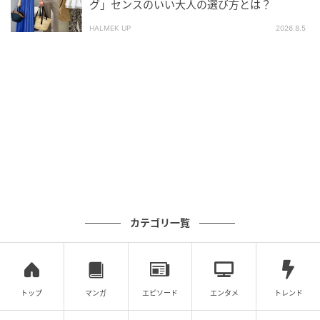
グ」センスのいい大人の選び方とは？
アイテムを組み合わせても重たくなりにくいはず。肌
HALMEK UP
2026.8.5
寒くなったときにシャツをサッと羽織っても、もたつ
かなさそうなところも魅力的。
シャツのインナーとしてもなじむ薄さ
カテゴリ一覧
トップ
マンガ
エピソード
エンタメ
トレンド