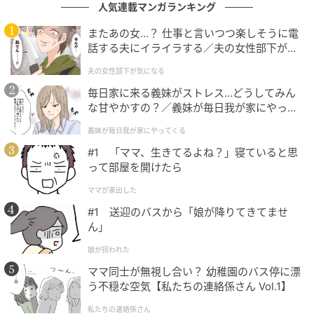
人気連載マンガランキング
白Tは重ね着してももたつきにくそう。全身オーバーサ
またあの女…？ 仕事と言いつつ楽しそうに電
イズだとメンズっぽくなりすぎそうなところを、Tシャ
話する夫にイライラする／夫の女性部下が気
ツの軽やかさのおかげで、ほどよく抜け感のあるスタ
になる（1）【夫婦の危機 まんが】
イリングに仕上がっています。
夫の女性部下が気になる
毎日家に来る義妹がストレス…どうしてみん
な甘やかすの？／義妹が毎日我が家にやって
くる（1）【義父母がシンドイんです！ まん
シャツを腰巻きして立体感をプラス
義妹が毎日我が家にやってくる
が】
#1 「ママ、生きてるよね？」寝ていると思
って部屋を開けたら
ママが家出した
#1 送迎のバスから「娘が降りてきてませ
ん」
娘が拐われた
ママ同士が無視し合い？ 幼稚園のバス停に漂
う不穏な空気【私たちの連絡係さん Vol.1】
私たちの連絡係さん