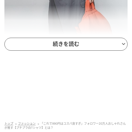
続きを読む
出典：Instagram
【mono-mart】「クールスマートウォッシュ フローテ
ィシアー半袖Tシャツ」¥990（税込）
@marin_vvvさんが「プチプラ万能！」と紹介する
トップ
ファッション
「これで990円はコスパ良すぎ」フォロワー20万人おしゃれさん
が推す【プチプラ白Tシャツ】とは？