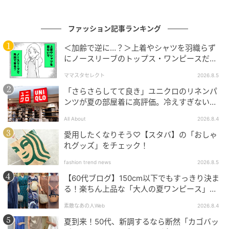
ファッション記事ランキング
＜加齢で逆に…？＞上着やシャツを羽織らず
にノースリーブのトップス・ワンピースだけ
で外出できる？
ママスタセレクト
2026.8.5
「さらさらしてて良き」ユニクロのリネンパ
ンツが夏の部屋着に高評価。冷えすぎない肌
触りが決め手
All About
2026.8.4
愛用したくなりそう♡【スタバ】の「おしゃ
れグッズ」をチェック！
出典：Instagram
fashion trend news
2026.8.5
【60代ブログ】150cm以下でもすっきり決ま
チェックシャツをさらっと腰に巻けば、さらにこなれ
る！楽ちん上品な「大人の夏ワンピース」コ
た印象に。Tシャツとボトムスのゆったりとしたシルエ
ーデ６選
素敵なあの人Web
2026.8.4
ットを引き締めつつ、コーデに立体感をプラスしてい
夏到来！50代、新調するなら断然「カゴバッ
ます。無地で透け感のあるTシャツなら、モノトーンの