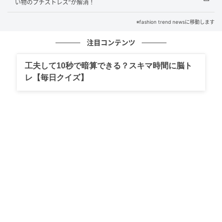
い物のプチストレス”が解消！
※fashion trend newsに移動します
注目コンテンツ
工夫して10秒で暗算できる？スキマ時間に脳ト
レ【毎日クイズ】
出典：Instagram
白Tシャツに黒のベストを重ねた、テック感あふれるレ
イヤードコーデ。@marin_vvvさんが「1枚でもレイヤ
ードでも使える」とコメントしているとおり、薄手の