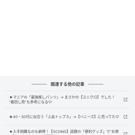
【mono-mart（モノマート）】の白Tシャツ。程よい
透け感があるので、シンプルなワンツーコーデも軽や
かでこなれた印象に仕上がっています。ゆるっとした
フォルムながら体になじみやすそうな生地感で、ボリ
ュームスカートとスニーカーを合わせた下重心コーデ
とも好相性。
無骨なレイヤードもグッドバランスに
関連する他の記事
★マニアの「最強推しパンツ」→ まさかの【ユニクロ】でした！
“着回し術”も参考になる♡
★40・50代に似合う「上品トップス」→【ハニーズ】に売ってた♡
★入手困難なのも納得！【3COINS】話題の「便利グッズ」で“お買