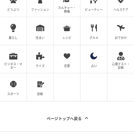
カルチャー・
どうぶつ
ファッション
ビューティー
ヘルスケア
教養
出典：Instagram
お腹とお尻が隠れる、安心感のある長めトップスがポ
暮らし
住まい
レシピ
グルメ
おでかけ
イントのコーデ。ゆるっとしたシルエットでも、キー
ネックデザインが顔まわりをすっきり見せてくれそう
です。黒スカート合わせで縦ラインを意識すること
ビジネス・マ
心理テスト・
クイズ
恋愛
占い
ネー
診断
で、さらにこなれた印象に。
黒カーデを涼しげに着こなす
スポーツ
診断
ページトップへ戻る