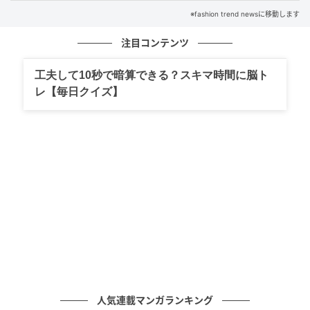
※fashion trend newsに移動します
注目コンテンツ
工夫して10秒で暗算できる？スキマ時間に脳ト
レ【毎日クイズ】
出典：Instagram
淡いグレージュのブラウスと白パンツの組み合わせ
が、明るく爽やかな印象を与えるスタイリング。顔ま
わりを明るく見せることも若見えにつながるポイント
です。上下ともにゆったりシルエットながら、フロン
トインすることで腰位置が高く見え、すっきりとした
印象に。トップスの前後に差があると、コーデに立体
感と抜け感を演出する効果も。
人気連載マンガランキング