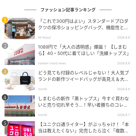
ファッション記事ランキング
「これで300円はよい」スタンダードプロダ
クツの保冷ショッピングバッグ、機能性とデ
ザインでネット大絶賛
All About
2026.8.8
1089円で「大人の透明感」爆誕！ 【しまむ
出典：Instagram
ら】40・50代に着てほしい「洗練トップス」
自然な光沢感のあるプリーツスカートが、大人コーデ
fashion trend news
2026.8.8
に華やぎをプラス。ストンと落ちるシルエットで広が
どう見ても付録のレベルじゃない！大人気ブ
ランドの新作ツイードバッグが高見え＆大容
りにくく、細見えも期待できそうです。デニムジャケ
量♡
ットを羽織ることでほどよくカジュアルダウンして、
michill
2026.8.8
若々しい雰囲気に。
しまむらの新作「黒トップス」今すぐ買わな
いと売り切れ早そう…！早い者勝ちのコレ買
いリスト
michill
2026.8.7
トップスの丈感でさりげなく体型カバー
【ユニクロ通ライター】がぶっちゃけ！「本
当は教えたくない」完売したら泣く「複数買