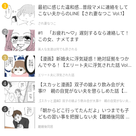
デニムジャケット × プリーツスカートで上品
最初に感じた違和感…普段マメに連絡をして
カジュアル
こない夫からのLINE【され妻なつこ Vol.1】
され妻なつこ
#1 「お疲れ〜♡」遅刻するなら連絡して！
この女、ナメてます
美人な友達は何でも許される
【漫画】新婚夫に浮気疑惑！絶対証拠をつか
んでやる！【エリート夫に浮気された話 Vol.
1】
エリート夫に浮気された話
【スカッと漫画】双子の娘より飲み会が大
事!? 親の自覚がない夫を懲らしめた話【第1
話】
【スカッと漫画】双子の娘より飲み会が大事!? 親の自覚がない夫を
懲らしめた話
「朝からどこ行ってたんだよ」いつまでも子
どもの習い事を把握しない夫【離婚後同居 Vo
l.1】
離婚後同居