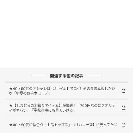
明るめ配色で爽やかな印象に
関連する他の記事
★40・50代のオシャレは【上下GU】でOK！ そのまま真似したい
♡「初夏のお手本コーデ」
★【しまむらの羽織りアイテム】が優秀！「700円なのにクオリテ
ィがヤバい」「学校行事にも着ていける」
★40・50代に似合う「上品トップス」→【ハニーズ】に売ってた♡