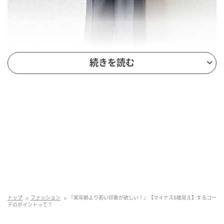
続きを読む
出典：Instagram
シアー素材を部分使いした黒トップスを主役にしたコ
ーデ。トレンドのシアー素材やドット柄が若々しさを
添え、手持ちのボトムスに合わせるだけでおしゃれ見
えが叶いそうです。ダークトーンでまとめて甘さをセ
トップ
ファッション
「実年齢より若い印象が欲しい！」【マイナス5歳見え】するコー
ーブすれば、大人も着こなしやすいはず。
デのポイントって？