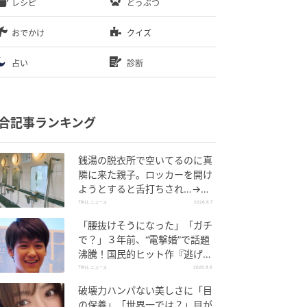
レシピ
どうぶつ
おでかけ
クイズ
占い
診断
合記事ランキング
銭湯の脱衣所で空いてるのに真
隣に来た親子。ロッカーを開け
ようとすると舌打ちされ…→直
後、娘の放った“純粋な一言”に
TRILL ニュース
2026.8.7
「心の中で拍手」
「腰抜けそうになった」「ガチ
で？」３年前、“電撃婚”で話題
沸騰！国民的ヒット作『逃げ
恥』で異彩放った【国宝級イケ
TRILL ニュース
2026.8.6
メン】
破壊力ハンパない美しさに「目
の保養」「世界一では？」目が