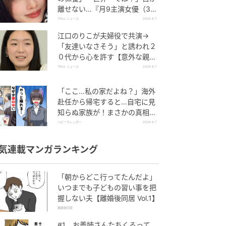
離せない…『月9主演女優（34
歳）』“極上”美ショットがすご
TRILL ニュース
2026.8.7
い
江口のりこが夫婦役で共演→
「友達いなさそう」と誘われ２
０代から心を許す【意外な親友
芸人】とは？
TRILL ニュース
2026.8.7
「ここ…私の家だよね？」海外
赴任から帰宅すると…自宅に見
知らぬ家族が！まさかの真相と
は！？
ベビーカレンダー
2026.8.7
気連載マンガランキング
「朝からどこ行ってたんだよ」
いつまでも子どもの習い事を把
握しない夫【離婚後同居 Vol.1】
離婚後同居
#1 お義姉さんたちくるって、