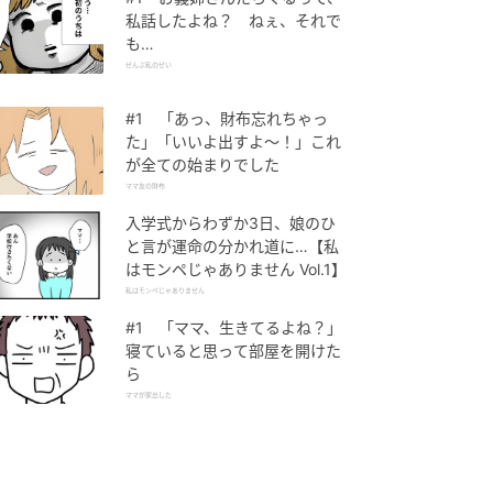
私話したよね？ ねぇ、それで
も…
ぜんぶ私のせい
#1 「あっ、財布忘れちゃっ
た」「いいよ出すよ〜！」これ
が全ての始まりでした
ママ友の財布
入学式からわずか3日、娘のひ
と言が運命の分かれ道に…【私
はモンペじゃありません Vol.1】
私はモンペじゃありません
#1 「ママ、生きてるよね？」
寝ていると思って部屋を開けた
ら
ママが家出した