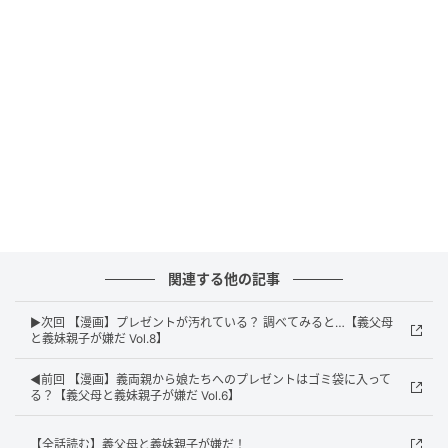
エキサイトニュース
関連する他の記事
▶次回 【漫画】プレゼントが汚れている？ 調べてみると…【義父母
と義妹親子が嫌だ Vol.8】
◀前回 【漫画】義両親から娘たちへのプレゼントはゴミ袋に入って
る？【義父母と義妹親子が嫌だ Vol.6】
【全話読む】義父母と義妹親子が嫌だ！