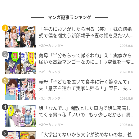
マンガ記事ランキング
「牛のにおいがしたら困る（笑）」妹の結婚
式で僕を嘲笑う新郎親子→妻の顔を見た2人が
絶句したワケ
ベビーカレンダー
2026.8.6
義母「半分もらって帰るわね」え！実家から
エキサイトニュース
届いた高級マンゴーなのに…！→空気を一変
させた4歳娘の痛快な一言とは
ベビーカレンダー
2026.8.6
義母「子どもを置いて食事に行く嫁なんて」
夫「息子を連れて実家に帰る！」翌日、夫が
謝罪してきたワケ
ベビーカレンダー
2026.8.6
娘「なんで…」閑散とした車内で娘に密着し
てくる男→私「いいの…もう少しだから」男
が血相を変え逃げたワケ
ベビーカレンダー
2026.8.6
「大学出てないから文字が読めないのね」義