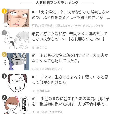
人気連載マンガランキング
#1 「え？浮気！？」夫がなかなか帰宅しない
ので、ふと外を見ると…→予期せぬ光景が！
｜旦那の不倫が発覚して頭に来たのでメチャ
旦那の不倫が発覚して頭に来たのでメチャクチャにしてやった
クチャにしてやった
最初に感じた違和感…普段マメに連絡をして
こない夫からのLINE【され妻なつこ Vol.1】
エキサイトニュース
され妻なつこ
#1 子どもの実名と顔を晒すママ、大丈夫か
な？なんて心配していたら。
SNSに子供の顔を晒すママ
#1 「ママ、生きてるよね？」寝ていると思
って部屋を開けたら
ママが家出した
#1 出産の喜びに包まれたあの瞬間。我が子
を一番最初に抱いたのは、夫の不倫相手でし
た。
助産師と不倫した夫の末路