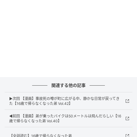
エキサイトニュース
関連する他の記事
▶次回 【漫画】事故死の噂が町に広がる中、静かな日常が戻ってき
た【16歳で帰らなくなった弟 Vol.42】
◀前回 【漫画】弟が乗ったバイクは50メートルは飛んだらしい【16
歳で帰らなくなった弟 Vol.40】
【全話読む】16歳で帰らなくなった弟