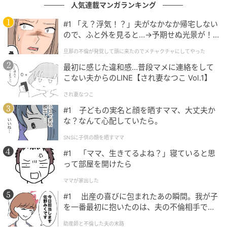
人気連載マンガランキング
エキサイトニュース
#1 「え？浮気！？」夫がなかなか帰宅しない
ので、ふと外を見ると…→予期せぬ光景が！
｜旦那の不倫が発覚して頭に来たのでメチャ
旦那の不倫が発覚して頭に来たのでメチャクチャにしてやった
クチャにしてやった
最初に感じた違和感…普段マメに連絡をして
こない夫からのLINE【され妻なつこ Vol.1】
され妻なつこ
#1 子どもの実名と顔を晒すママ、大丈夫か
な？なんて心配していたら。
SNSに子供の顔を晒すママ
#1 「ママ、生きてるよね？」寝ていると思
って部屋を開けたら
ママが家出した
#1 出産の喜びに包まれたあの瞬間。我が子
エキサイトニュース
を一番最初に抱いたのは、夫の不倫相手でし
た。
※次回に続く「16歳で帰らなくなった弟」（全50話）
助産師と不倫した夫の末路