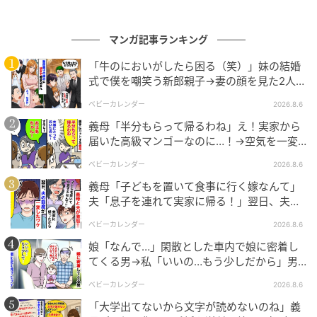
は21時更新！
マンガ記事ランキング
▶次回 【漫画】事故死の噂が町に広がる中、静かな日
常が戻ってきた【16歳で帰らなくなった弟 Vol.42】
「牛のにおいがしたら困る（笑）」妹の結婚
式で僕を嘲笑う新郎親子→妻の顔を見た2人が
絶句したワケ
【全話読む】16歳で帰らなくなった弟
ベビーカレンダー
2026.8.6
義母「半分もらって帰るわね」え！実家から
元記事で読む
届いた高級マンゴーなのに…！→空気を一変
させた4歳娘の痛快な一言とは
次の記事
ベビーカレンダー
2026.8.6
義母「子どもを置いて食事に行く嫁なんて」
【漫画】不道徳な行いが両親の知るところ
夫「息子を連れて実家に帰る！」翌日、夫が
に…「穢らわしい」と母が激怒【婚約者は既
謝罪してきたワケ
婚者でした Vol.18】
ベビーカレンダー
2026.8.6
娘「なんで…」閑散とした車内で娘に密着し
の記事をもっとみる
てくる男→私「いいの…もう少しだから」男
が血相を変え逃げたワケ
ベビーカレンダー
2026.8.6
「大学出てないから文字が読めないのね」義