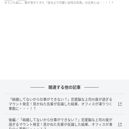
ンは最高潮に達していました。会話も弾み、順調な滑
せていた私に、彼が見せてきた「自分より可愛い女性の写真」の正体とは・・・！？
り出しに思えたのですが・・・。
スマホの画面に映る謎の美女！突然見せられ
た写真の意図は？
カフェでお互いの趣味について楽しく話していたとき
のことです。突然彼が「実は、見せたいものがあるん
だ」と少し真剣な顔つきでスマホを取り出しました。
画面を覗き込むと、そこにはモデルのように可愛らし
い女性の姿が映っていました。「えっ、元カノ？それ
関連する他の記事
とも本命の彼女？」と、私の頭の中はパニック状態に
なりました。せっかくの甘い雰囲気が一気に冷や水を
「結婚してないから仕事ができない？」恋愛脳な上司の度が過ぎる
浴びせられたように凍りつきました。
マウント発言！見かねた先輩が反論した結果、オフィスが凍りつく
事態に・・・！？
あまりにも綺麗な女性だったので、私よりもずっと可
後編／「結婚してないから仕事ができない？」恋愛脳な上司の度が
愛くてスタイルが良いことにショックを受けました。
過ぎるマウント発言！見かねた先輩が反論した結果、オフィスが凍