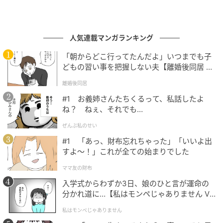
全に喪失して打ちのめされていました。
気まずい空気が流れるかと思いきや、事態は思わぬ方
人気連載マンガランキング
向へ進みました。「その写真のリップ、どこのブラン
「朝からどこ行ってたんだよ」いつまでも子
ドですか？」と私が思わず尋ねたときからです。彼は
どもの習い事を把握しない夫【離婚後同居 Vo
目を輝かせて、「よく聞いてくれたね！これは最近出
l.1】
離婚後同居
た新作で・・・」と美容トークが爆発しました。私も
#1 お義姉さんたちくるって、私話したよ
コスメや服が大好きだったので、気づけばおすすめの
ね？ ねぇ、それでも…
美容液やパーソナルカラーの話で、普通の女子会以上
ぜんぶ私のせい
に会話が大盛り上がりしていました。
#1 「あっ、財布忘れちゃった」「いいよ出
すよ〜！」これが全ての始まりでした
デートから女子のお出かけへ！ふたりでデパ
ママ友の財布
コス巡りに出発
入学式からわずか3日、娘のひと言が運命の
分かれ道に…【私はモンペじゃありません Vo
すっかり意気投合した私たちは、カフェを出た後、そ
l.1】
のまま一緒にデパートのコスメカウンターを巡ること
私はモンペじゃありません