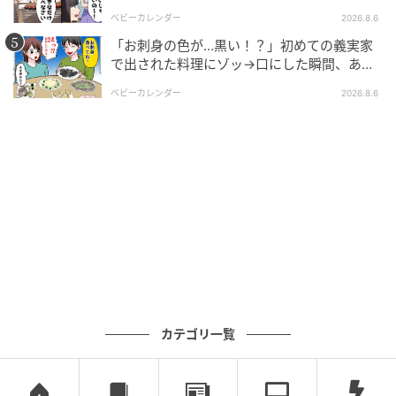
報され警察沙汰！
ベビーカレンダー
2026.8.6
末でした。マッチングアプリの出会いには、こんな奇
跡のような友情が隠れていることもあるのですね！
「お刺身の色が…黒い！？」初めての義実家
で出された料理にゾッ→口にした瞬間、あ
然！刺身の正体は
原案／andGIRL編集部 ※andGIRLが25〜35歳の読者を
ベビーカレンダー
2026.8.6
対象に行った独自アンケートの実体験をもとに制作し
ています
元記事で読む
次の記事
「嫁の分際で息子をそそのかしたのね！」ア
ポなしで我が家に突撃してきて、私の料理や
家事に文句を言って帰る義母！夫に相談して
も最初ははぐらかされていたが・・・
の記事をもっとみる
カテゴリ一覧