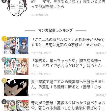
になりました。彼氏候補との甘いデートの予定が、い
#1 「ママ、生きてるよね？」寝ていると思
って部屋を開けたら
つの間にか趣味の合う女友達とのお買い物に変わって
いたのです。「この色、絶対に似合うよ！」と彼が的
ママが家出した
確なアドバイスをくれるので、私も楽しくなってしま
いました。恋愛対象としてのときめきは完全に消え去
マンガ記事ランキング
り、そこには強固な友情が芽生えていました。
「ここ…私の家だよね？」海外赴任から帰宅
すると…自宅に見知らぬ家族が！まさかの真
結局、彼とは恋人同士になることはありませんでし
相とは！？
た。しかし、今でも休日になると彼から「可愛い新作
ベビーカレンダー
2026.8.7
コスメが出たから見に行かない？」と連絡が来ます。
「婚約者、奪っちゃった♡」勝ち誇る妹⇒
私は彼氏こそ作れませんでしたが、美容情報の交換が
「今、ハワイで挙式中だけど？」妹のとんで
もない勘違いとは
できて一緒にショッピングを楽しめる、最高の「女友
ベビーカレンダー
2026.8.7
達」を手に入れることができました。人生何が起こる
妻「家族で過ごすため義実家へ当分行きませ
かわからないものだと、彼と笑い合いながらお茶をす
ん」孫差別する義母に断ると→義母「じゃ
るたびに心の底から実感しています。
あ、私は…」妻絶句＜こどおじ義兄＞
ベビーカレンダー
2026.8.7
寿司屋で義母「高級ネタばっかり食べちゃお
いかがでしたか？素敵な恋人をゲットするはずが、最
♡」奢られる前提→しかし食後に青ざめ？通
高に気の合うお買い物仲間ができたという斜め上の結