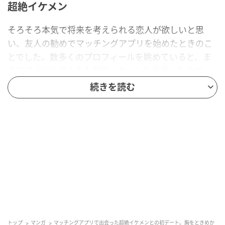
超絶イケメン
そろそろ本気で将来を考えられる恋人が欲しいと思
い、友人の勧めでマッチングアプリを始めたときのこ
とでした。数多くのプロフィールを眺めていると、ま
るでアイドルのような超絶イケメンを発見したので
す。どうせ無理だろうとダメ元で「いいね」を押して
続きを読む
みると、なんと見事にマッチングしました。メッセー
ジのやり取りもとても丁寧で優しく、私は毎日の連絡
がすっかり楽しみになっていました。
連絡を取り合ってから数週間が経ったころ、ついに彼
と休日に会うことになりました。待ち合わせ場所に現
れた彼は、アプリの写真と全く同じか、それ以上に素
敵な男性でした。スタイルも良く、おしゃれなカフェ
での振る舞いもとてもスマートです。「こんな素敵な
人とデートできるなんて夢みたい」と、私のテンショ
トップ
マンガ
マッチングアプリで出会った超絶イケメンとの初デート。胸をときめか