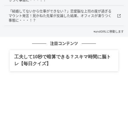
りつく事態に・・・！？
「これって誰ですか・・・？」と、震える声で彼に尋
ねたときです。彼は少し照れくさそうに笑いながら、
「結婚してないから仕事ができない？」恋愛脳な上司の度が過ぎる
マウント発言！見かねた先輩が反論した結果、オフィスが凍りつく
「これ、僕なんだよね」と信じられない言葉を口にし
事態に・・・！？
ました。冗談かと思いましたが、よく見ると顔のパー
※andGIRLに移動します
ツが確かに彼と同じでした。まさかのカミングアウト
に、私はただ言葉を失っていました。
注目コンテンツ
工夫して10秒で暗算できる？スキマ時間に脳ト
謎の美女の正体は女装した彼！高すぎる美意
レ【毎日クイズ】
識にただただ唖然
写真の美女の正体は、なんとフルメイクをして女装し
た彼自身でした。「実は僕、休日はこうやってメイク
やファッションを楽しむのが趣味で・・・」と彼は嬉
しそうに語り始めました。あまりの完成度の高さに、
恋愛感情はすっかり吹き飛んでしまいました。むし
ろ、目の前にいる男性のほうが自分よりもはるかに女
子力が高いという事実に、私は女性としての自信を完