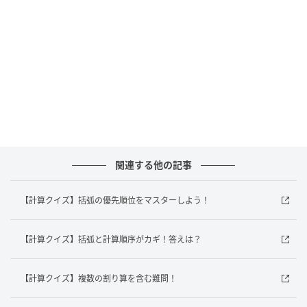
は引き算よりも優先度が高いことに注意しましょう。
計算の優先度を意識しながら解くことで、ケアレスミ
スを大幅に減らせます。他の問題にも挑戦してみまし
ょう！
※複数の正解を持つ場合もございます。あくまでも一
例のご紹介に留まることを、ご了承ください。
元記事で読む
関連する他の記事
次の記事
【計算クイズ】括弧の優先順位をマスターしよう！
【難読漢字】あなたは読める？秋の食べ物の
漢字
【計算クイズ】括弧と計算順序がカギ！答えは？
【計算クイズ】複数の割り算を含む難問！
の記事をもっとみる