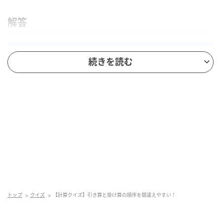
解答
続きを読む
脳トレ日和
括弧の中から計算すると、(7+5)=12です。次に掛け算
トップ
クイズ
【計算クイズ】引き算と掛け算の順序を間違えやすい！
と割り算を左から進めます。8×12÷4=96÷4=24となり
ます。最後に100-24=76が答えです。掛け算・割り算