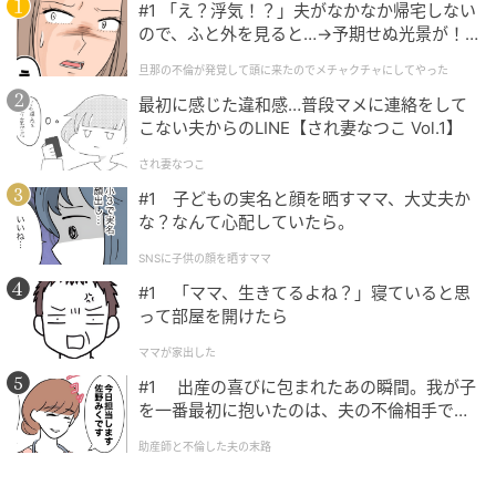
#1 「え？浮気！？」夫がなかなか帰宅しない
ので、ふと外を見ると…→予期せぬ光景が！
｜旦那の不倫が発覚して頭に来たのでメチャ
旦那の不倫が発覚して頭に来たのでメチャクチャにしてやった
クチャにしてやった
最初に感じた違和感…普段マメに連絡をして
こない夫からのLINE【され妻なつこ Vol.1】
され妻なつこ
#1 子どもの実名と顔を晒すママ、大丈夫か
な？なんて心配していたら。
SNSに子供の顔を晒すママ
#1 「ママ、生きてるよね？」寝ていると思
って部屋を開けたら
ママが家出した
#1 出産の喜びに包まれたあの瞬間。我が子
を一番最初に抱いたのは、夫の不倫相手でし
た。
助産師と不倫した夫の末路