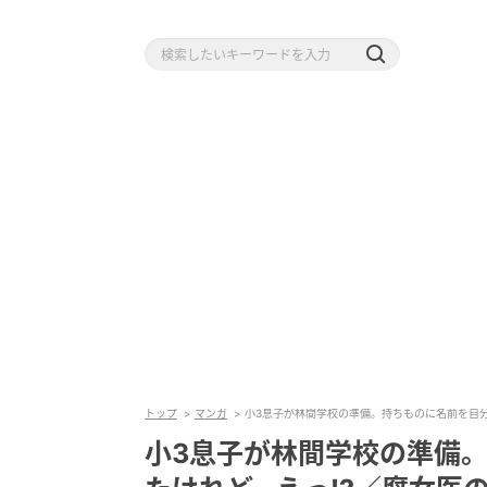
トップ
マンガ
小3息子が林間学校の準備。持ちものに名前を自分で
小3息子が林間学校の準備