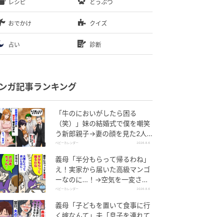
レシピ
どうぶつ
おでかけ
クイズ
占い
診断
ンガ記事ランキング
「牛のにおいがしたら困る
（笑）」妹の結婚式で僕を嘲笑
う新郎親子→妻の顔を見た2人
が絶句したワケ
ベビーカレンダー
2026.8.6
義母「半分もらって帰るわね」
え！実家から届いた高級マンゴ
ーなのに…！→空気を一変させ
た4歳娘の痛快な一言とは
ベビーカレンダー
2026.8.6
義母「子どもを置いて食事に行
く嫁なんて」夫「息子を連れて