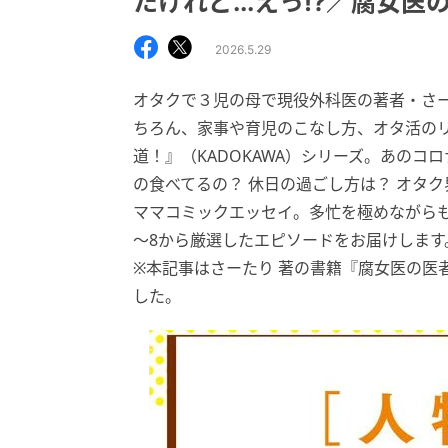
たけれど...えっ!?／腐女医
2026.5.29
オタクで３児の母で現役外科医の著者・さ
ちろん、家事や育児のこなし方、オタ活の
道！』（KADOKAWA）シリーズ。あのコ
の食べてるの？ 休日の過ごし方は？ オタ
ママコミックエッセイ。多忙を極めながらも
～8から厳選したエピソードをお届けします
※本記事はさーたり 著の書籍『腐女医の医者
した。