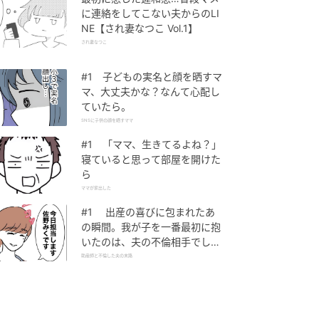
に連絡をしてこない夫からのLI
NE【され妻なつこ Vol.1】
され妻なつこ
#1 子どもの実名と顔を晒すマ
マ、大丈夫かな？なんて心配し
ていたら。
SNSに子供の顔を晒すママ
#1 「ママ、生きてるよね？」
寝ていると思って部屋を開けた
ら
ママが家出した
#1 出産の喜びに包まれたあ
の瞬間。我が子を一番最初に抱
いたのは、夫の不倫相手でし
た。
助産師と不倫した夫の末路