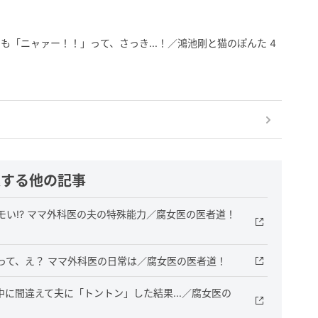
「ニャァー！！」って、さっき...！／鴻池剛と猫のぽんた 4
連する他の記事
い!? ママ外科医の夫の特殊能力／腐女医の医者道！
って、え？ ママ外科医の日常は／腐女医の医者道！
に間違えて夫に「トントン」した結果...／腐女医の