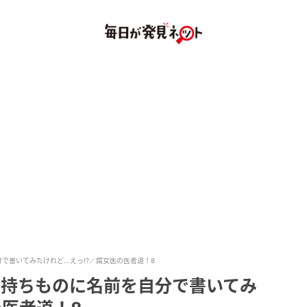
書いてみたけれど...えっ!?／腐女医の医者道！8
。持ちものに名前を自分で書いてみ