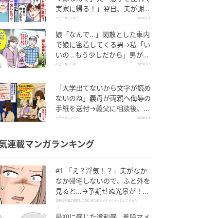
実家に帰る！」翌日、夫が謝罪
してきたワケ
ベビーカレンダー
2026.8.6
娘「なんで…」閑散とした車内
で娘に密着してくる男→私「い
いの…もう少しだから」男が血
相を変え逃げたワケ
ベビーカレンダー
2026.8.6
「大学出てないから文字が読め
ないのね」義母が両親へ侮辱の
手紙を送付→義父に相談後、訪
れた末路とは
ベビーカレンダー
2026.8.6
気連載マンガランキング
#1 「え？浮気！？」夫がなか
なか帰宅しないので、ふと外を
見ると…→予期せぬ光景が！｜
旦那の不倫が発覚して頭に来た
旦那の不倫が発覚して頭に来たのでメチャクチャにしてやった
のでメチャクチャにしてやった
最初に感じた違和感…普段マメ