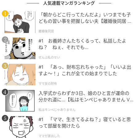
人気連載マンガランキング
「朝からどこ行ってたんだよ」いつまでも子
どもの習い事を把握しない夫【離婚後同居 Vo
l.1】
離婚後同居
#1 お義姉さんたちくるって、私話したよ
ね？ ねぇ、それでも…
ぜんぶ私のせい
#1 「あっ、財布忘れちゃった」「いいよ出
すよ〜！」これが全ての始まりでした
ママ友の財布
入学式からわずか3日、娘のひと言が運命の
分かれ道に…【私はモンペじゃありません Vo
l.1】
私はモンペじゃありません
#1 「ママ、生きてるよね？」寝ていると思
って部屋を開けたら
ママが家出した