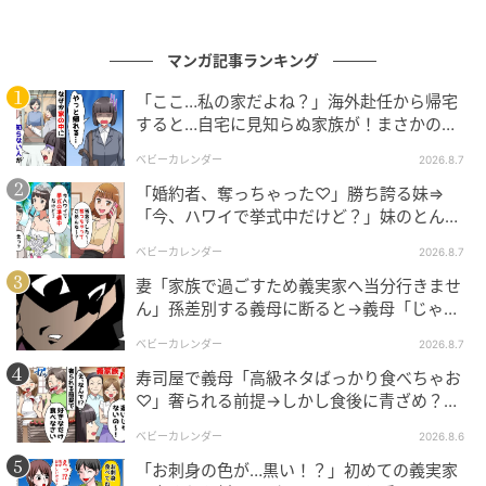
マンガ記事ランキング
「ここ…私の家だよね？」海外赴任から帰宅
すると…自宅に見知らぬ家族が！まさかの真
相とは！？
ベビーカレンダー
2026.8.7
「婚約者、奪っちゃった♡」勝ち誇る妹⇒
「今、ハワイで挙式中だけど？」妹のとんで
もない勘違いとは
ベビーカレンダー
2026.8.7
妻「家族で過ごすため義実家へ当分行きませ
ん」孫差別する義母に断ると→義母「じゃ
あ、私は…」妻絶句＜こどおじ義兄＞
ベビーカレンダー
2026.8.7
寿司屋で義母「高級ネタばっかり食べちゃお
♡」奢られる前提→しかし食後に青ざめ？通
報され警察沙汰！
ベビーカレンダー
2026.8.6
「お刺身の色が…黒い！？」初めての義実家