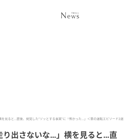
を見ると…直後、発覚した“ゾッとする事実”に「怖かった…」＜車の運転エピソード2選
走り出さないな…」横を見ると…直