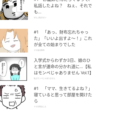
私話したよね？ ねぇ、それで
も…
ぜんぶ私のせい
#1 「あっ、財布忘れちゃっ
た」「いいよ出すよ〜！」これ
が全ての始まりでした
ママ友の財布
入学式からわずか3日、娘のひ
と言が運命の分かれ道に…【私
はモンペじゃありません Vol.1】
私はモンペじゃありません
#1 「ママ、生きてるよね？」
寝ていると思って部屋を開けた
ら
ママが家出した