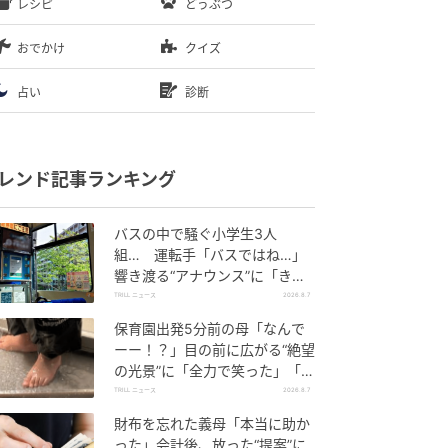
レシピ
どうぶつ
おでかけ
クイズ
占い
診断
レンド記事ランキング
バスの中で騒ぐ小学生3人
組… 運転手「バスではね…」
響き渡る“アナウンス”に「きっ
といい経験になった」
TRILL ニュース
2026.8.7
保育園出発5分前の母「なんで
ーー！？」目の前に広がる“絶望
の光景”に「全力で笑った」「本
当にお疲れさまです」
TRILL ニュース
2026.8.7
財布を忘れた義母「本当に助か
った」会計後、放った“提案”に