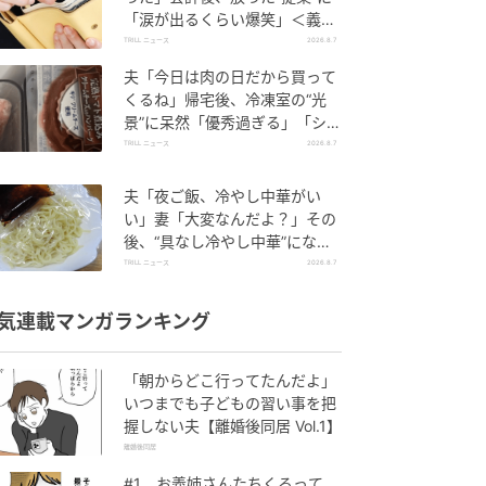
「涙が出るくらい爆笑」＜義母
エピソード2選＞
TRILL ニュース
2026.8.7
夫「今日は肉の日だから買って
くるね」帰宅後、冷凍室の“光
景”に呆然「優秀過ぎる」「シゴ
デキすぎ」
TRILL ニュース
2026.8.7
夫「夜ご飯、冷やし中華がい
い」妻「大変なんだよ？」その
後、“具なし冷やし中華”になっ
たワケ
TRILL ニュース
2026.8.7
気連載マンガランキング
「朝からどこ行ってたんだよ」
いつまでも子どもの習い事を把
握しない夫【離婚後同居 Vol.1】
離婚後同居
#1 お義姉さんたちくるって、