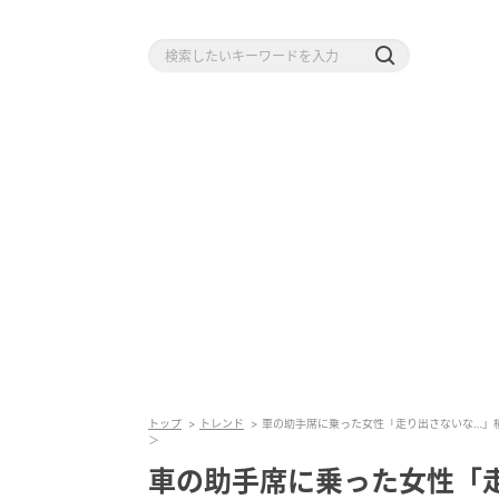
トップ
トレンド
車の助手席に乗った女性「走り出さないな…」横
＞
車の助手席に乗った女性「