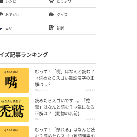
レシピ
どうぶつ
おでかけ
クイズ
占い
診断
イズ記事ランキング
むっず！「嘴」はなんと読む？
→読めたらスゴい難読漢字の正
解は…？
TRILL ニュース
2026.8.5
読めたらスゴいです…。「禿
鷲」はなんと読む？→気になる
正解は？【動物の名前】
TRILL ニュース
2026.8.5
むっず！「頽れる」はなんと読
む？読めたらスゴい難読漢字の