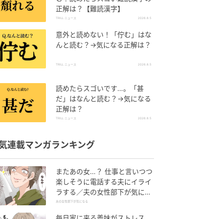
正解は？【難読漢字】
TRILL ニュース
2026.8.5
意外と読めない！「佇む」はな
んと読む？→気になる正解は？
TRILL ニュース
2026.8.5
読めたらスゴいです…。「甚
だ」はなんと読む？→気になる
正解は？
TRILL ニュース
2026.8.5
気連載マンガランキング
またあの女…？ 仕事と言いつつ
楽しそうに電話する夫にイライ
ラする／夫の女性部下が気にな
る（1）【夫婦の危機 まんが】
夫の女性部下が気になる
毎日家に来る義妹がストレス…