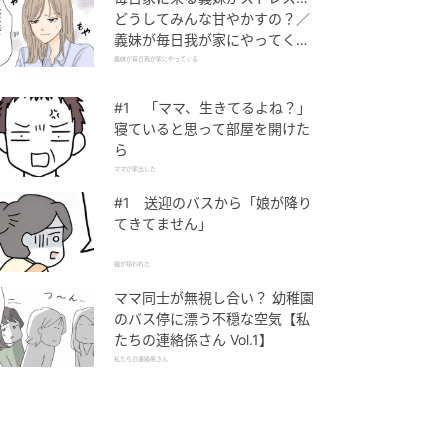
どうしてみんな甘やかすの？／
義妹が毎日我が家にやってくる
（1）【義父母がシンドイんで
義妹が毎日我が家にやってくる
す！ まんが】
#1 「ママ、生きてるよね？」
寝ていると思って部屋を開けた
ら
ママが家出した
#1 送迎のバスから「娘が降り
てきてません」
娘が拐われた
ママ同士が無視し合い？ 幼稚園
のバス停に漂う不穏な空気【私
たちの連絡係さん Vol.1】
私たちの連絡係さん