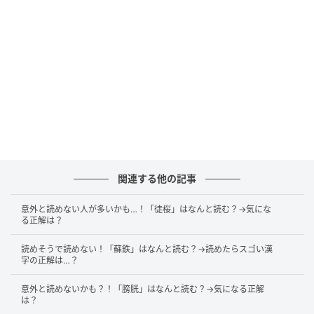
ています。この他にも、「てん」は「手」を意味する
のではないかとする説があります。
中国に由来の漢字
「仙人掌」という表記は、古代中国の逸話に由来があ
ります。とある皇帝が建造した仙人の像の手には、大
きな皿が乗せられていました。その姿がまるで「サボ
関連する他の記事
テン」のようだったことから、「仙人掌」という漢字
があてられたそうですよ。
意外と読めない人が多いかも…！「徒桜」はなんと読む？→気にな
る正解は？
また、「覇王樹」と書いて「さぼてん」と読むことも
読めそうで読めない！「蘇鉄」はなんと読む？→読めたらスゴい漢
あります。なんだか強そうな印象を受けますよね。
字の正解は…？
意外と読めないかも？！「膀胱」はなんと読む？→気になる正解
参考文献：大辞林、明鏡国語辞典
は？