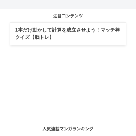
文（編集）：そこさん
注目コンテンツ
元国語科教員。一文字でたくさんの意味を持つ漢字に
1本だけ動かして計算を成立させよう！マッチ棒
魅了され、大学では中国文学を専攻し、漢詩について
クイズ【脳トレ】
研究。とても身近なのに、意外と深くは知らない漢
字。読むだけでちょっと賢くなれる、そんな豆知識を
お届けします！
次の記事
むっず！「車前草」はなんと読む？読めたら
スゴい難読漢字の正解は？
の記事をもっとみる
人気連載マンガランキング