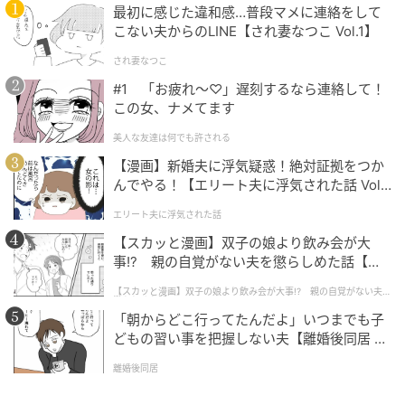
最初に感じた違和感…普段マメに連絡をして
こない夫からのLINE【され妻なつこ Vol.1】
され妻なつこ
#1 「お疲れ〜♡」遅刻するなら連絡して！
この女、ナメてます
美人な友達は何でも許される
【漫画】新婚夫に浮気疑惑！絶対証拠をつか
んでやる！【エリート夫に浮気された話 Vol.
1】
エリート夫に浮気された話
【スカッと漫画】双子の娘より飲み会が大
事!? 親の自覚がない夫を懲らしめた話【第1
話】
【スカッと漫画】双子の娘より飲み会が大事!? 親の自覚がない夫を
懲らしめた話
「朝からどこ行ってたんだよ」いつまでも子
どもの習い事を把握しない夫【離婚後同居 Vo
l.1】
離婚後同居