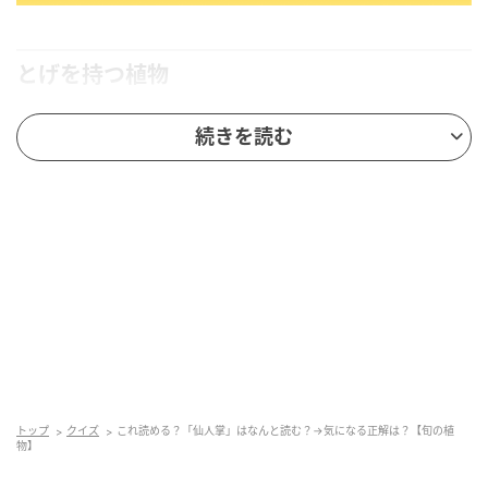
とげを持つ植物
続きを読む
「仙人掌」の正しい読み方は「さぼてん」です。
サボ
テン科の多肉植物の総称で、柱状・扁平状・塊状な
ど、その形状は様々です。葉が変形した針状のとげを
持つものが多く、夏になると美しい花をつけます。
かつての日本では、仙人掌の茎の切り口から出る液を
洗剤のように使っていたそうです。そのため、「さぼ
てん」の「さぼ」は石鹸を意味するポルトガル語「シ
ャボン」が由来であると言われています。
また、「てん」は様子を表す「体（てい）」が変化し
トップ
クイズ
これ読める？「仙人掌」はなんと読む？→気になる正解は？【旬の植
たもので、「石鹸のようなもの」を意味する「石鹸体
物】
（シャボンてい）」が語源なのではないかとも言われ