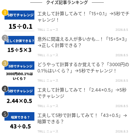
クイズ記事ランキング
してみましょう。
工夫して計算してみて！「15÷0.1」→5秒でチ
※当メディアでご紹介する数学関連記事においては、
ャレンジ！
複数の解法をもつものもございます。
TRILL ニュース
2026.8.5
あくまでも一例のご紹介に留まることを、ご了承くだ
意外に間違える人が多いかも…！「15÷5×3」
さい。
→正しく計算できる？
TRILL ニュース
2026.8.5
文（編集）：ニシケン
どうやって計算するか覚えてる？「3000円の
0.1％はいくら？」→5秒でチャレンジ！
2年間、地方の学習塾に勤めて独立。現在はプロの家庭
教師として働きながら、都内の難関私立中学や高校の
TRILL ニュース
2026.8.5
予想問題や適性検査の執筆活動を行っている。たくさ
工夫して計算してみて！「2.44×0.5」→5秒
でチャレンジ
んの受験生のためになる良質な問題を作成し、どんな
人が見てもわかりやすい解答・解説の作成を志してい
TRILL ニュース
2026.8.5
る。
工夫して5秒で計算してみて！「43÷0.5」→
暗算できる？
TRILL ニュース
2026.8.3
スピード勝負！他の問題にも挑戦しよう！