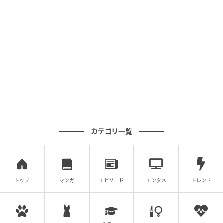
【脳トレ】角度を求める方法、覚えてる？→意外と忘
【脳トレ】角度を求める方法、覚えてる？→意外
れがちな『図形問題』特集
と忘れがちな『図形問題』特集
次の記事
#1 夫の「元不倫相手」から、１通の手紙が
届きました。
カテゴリ一覧
の記事をもっとみる
トップ
マンガ
エピソード
エンタメ
トレンド