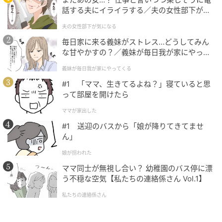
話する夫にイライラする／夫の女性部下が気
になる（1）【夫婦の危機 まんが】
このように計算することができました。
夫の女性部下が気になる
毎日家に来る義妹がストレス…どうしてみん
な甘やかすの？／義妹が毎日我が家にやって
まとめ
くる（1）【義父母がシンドイんです！ まん
義妹が毎日我が家にやってくる
が】
#1 「ママ、生きてるよね？」寝ていると思
小数の扱い方を復習する良い機会になったのではない
って部屋を開けたら
でしょうか。
ママが家出した
小数のまま計算すると筆算が複雑になる場合があるの
#1 送迎のバスから「娘が降りてきてませ
ん」
で、整数に直してから計算するようにしましょう。
娘が拐われた
計算は、一問や二問だけではなかなか身につきませ
ママ同士が無視し合い？ 幼稚園のバス停に漂
ん。たくさん演習を重ねて、理解を深めていくことが
う不穏な空気【私たちの連絡係さん Vol.1】
とても大切です。本問題は小数第一位までの計算でし
私たちの連絡係さん
たが、小数第二位以上の計算も同じように計算できま
す。時間がある方はいろいろな問題にぜひチャレンジ