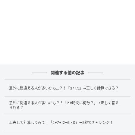
が、「
整数にしてから計算する
」ことを意識すると計
算が楽になります。
4.2を42に、0.8を8にするように、それぞれ10倍する
ということです。ただし、数の大きさを変えないよう
に、あとから1/10倍して元の数と同じ大きさの数にす
る必要があります。以下のように変換します。
関連する他の記事
4.2=42×1/10
0.8=8×1/10
意外に間違える人が多いかも…？！「3÷1.5」→正しく計算できる？
このようにしてから計算します。1/10倍は最後にまと
意外に間違える人が多いかも？！「2.8時間は何分？」→正しく答え
めて計算すると楽になります。
られる？
工夫して計算してみて！「2+7÷(2+6)×0」→5秒でチャレンジ！
4.2×0.8