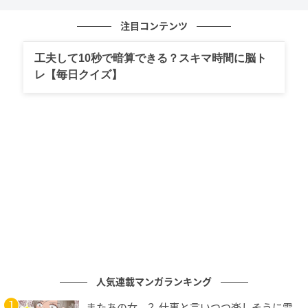
=(42×1/10)×(8×1/10)
=42×8×1/10×1/10
注目コンテンツ
=336×1/100
=3.36
工夫して10秒で暗算できる？スキマ時間に脳ト
レ【毎日クイズ】
次に割り算を計算します。先ほどの計算で、この問題
の式は「3.36÷7」になります。計算しやすくするた
め、「3.36=336/100」のように変形してから答えを出
します。
4.2×0.8÷7
=3.36÷7
=(336/100)÷7
=336/100×1/7
=
336×1/7
×1/100
人気連載マンガランキング
=48×1/100
=0.48
またあの女…？ 仕事と言いつつ楽しそうに電