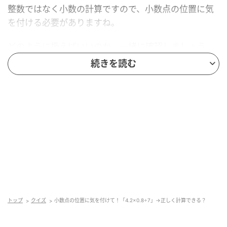
整数ではなく小数の計算ですので、小数点の位置に気
を付ける必要がありますね。
どのように扱えばいいのか、一緒に確認しましょう。
続きを読む
解答
答えは「
0.48
」です。
どうしてこのような答えになるのか、次の「ポイン
ト」でしっかり確認しましょう。
ポイント
トップ
クイズ
小数点の位置に気を付けて！「4.2×0.8÷7」→正しく計算できる？
小数の掛け算についてです。筆算してもいいのです