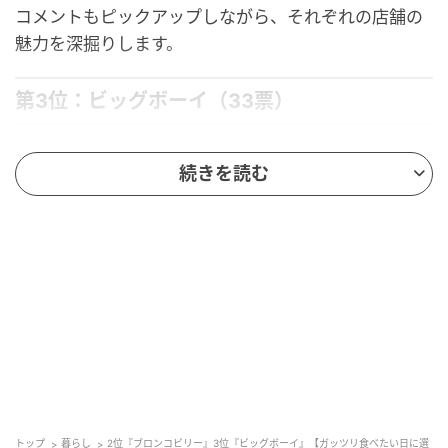
コメントもピックアップしながら、それぞれの店舗の
魅力を深掘りします。
第3位：ビッグボーイ（33票）
第3位は、「
ビッグボーイ
」。
続きを読む
しっかりとしたハンバーグのボリュームに加え、サラ
ダバーやスープバーパスタ、さらには平日ランチタイ
ムにはカレーも食べ放題で楽しめる点が多くの支持を
集めました。お腹いっぱい食べたいときや家族での食
事にも選ばれているブランドです。メインのハンバー
グを中心に、豊富なバイキング形式のサイドで様々な
味が楽しめるのも特徴です。
ハンバーグのボリュームがしっかりあり、ガッツリ食べたい日
トップ
暮らし
2位『ブロンコビリー』3位『ビッグボーイ』【ガッツリ食べたい日に選