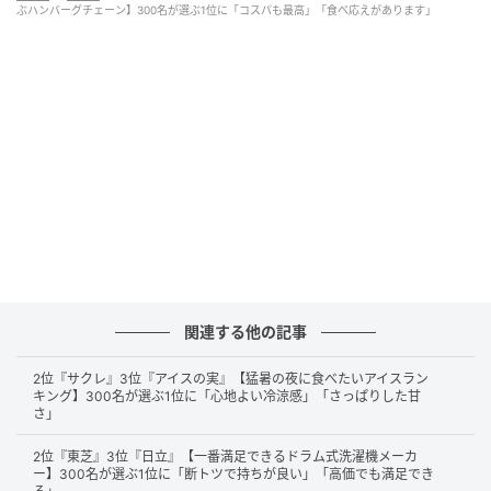
ぶハンバーグチェーン】300名が選ぶ1位に「コスパも最高」「食べ応えがあります」
に満足感が高いからです。サラダバーやスープバーも利用でき
るため、肉料理と一緒にさまざまなメニューを楽しめる点も魅
力だと思います。（27歳/男性）
お肉系だけでなくサラダ、スープ、パスタや平日のランチメニ
ューではカレーも食べ放題なので、たくさん食べられて満足感
があるからです。（34歳/女性）
キッズメニューの「おこさまプレミアムセット」はドリンクバ
関連する他の記事
ーやサラダバーがついてるからお得です。アイスも毎回無料で
頼めるし、野菜もモリモリ食べさせられるし、食べ盛りの子を
2位『サクレ』3位『アイスの実』【猛暑の夜に食べたいアイスラン
持つ親には大助かりです。メインメニューが来るまで待ってい
キング】300名が選ぶ1位に「心地よい冷涼感」「さっぱりした甘
さ」
る間、サラダやスープがすぐ食べられるのは、満足度が高いで
す。（38歳/女性）
2位『東芝』3位『日立』【一番満足できるドラム式洗濯機メーカ
ー】300名が選ぶ1位に「断トツで持ちが良い」「高価でも満足でき