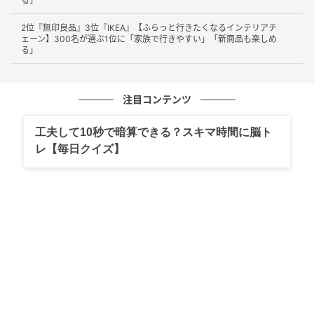
る」
2位『無印良品』3位『IKEA』【ふらっと行きたくなるインテリアチ
第2位：ブロンコビリー（45票）
ェーン】300名が選ぶ1位に「家族で行きやすい」「新商品も楽しめ
る」
第2位は、「
ブロンコビリー
」。
注目コンテンツ
炭焼きのハンバーグやステーキは「肉肉しい」との声
が目立ちます。サラダバーの充実っぷりも人気で、ラ
工夫して10秒で暗算できる？スキマ時間に脳ト
ンチ・ディナータイムにはサラダやコーヒーゼリーや
レ【毎日クイズ】
パイナップルなどのデザート、ディナータイムのみは
カレーやティラミスなどのスイーツなどの食べ放題メ
ニューを目当てに訪れる人も多いようです。肉本来の
旨味と鮮度に加え、「ご飯も美味しい」というコメン
トも複数見られ、ガッツリ食べたい日にぴったりのお
店として選ばれていました。
ハンバークだけでなく、それ以外にサラダバーの食べ放題があ