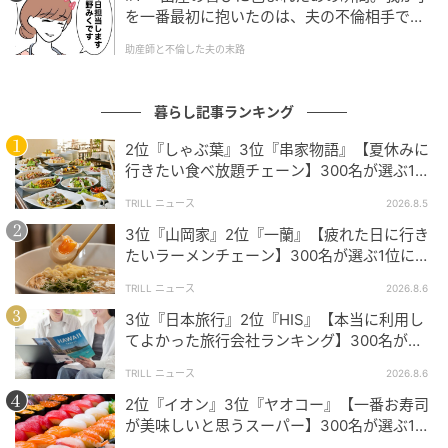
を一番最初に抱いたのは、夫の不倫相手でし
た。
助産師と不倫した夫の末路
そして第1位は、圧倒的な票数を集めた「
びっくりドン
キー
」でした。
暮らし記事ランキング
ワンプレートにハンバーグ、ライス、サラダがのった
2位『しゃぶ葉』3位『串家物語』【夏休みに
バーグディッシュは「コスパも最高で食べ応えがあ
行きたい食べ放題チェーン】300名が選ぶ1位
る」「サイズ展開が幅広くてしっかり食べたい日に満
に「満足度が高い」「大人まで楽しめる」
TRILL ニュース
2026.8.5
足」との声が多数。「ハンバーグのグラム数やライス
3位『山岡家』2位『一蘭』【疲れた日に行き
の量、トッピングが自在に選べる」「種類が豊富で飽
たいラーメンチェーン】300名が選ぶ1位に
きない」といったコメントからも、幅広い世代に支持
「体に染みわたる」「満足感と元気をもらえ
されている様子が伝わります。お店の雰囲気やサイド
TRILL ニュース
2026.8.6
る」
メニューにもファンが多く、「がっつり食べたい時に
3位『日本旅行』2位『HIS』【本当に利用し
てよかった旅行会社ランキング】300名が選
は迷わずびっくりドンキー」という声が続出していま
ぶ1位に「選択肢が多い」「相談しやすい」
した。
TRILL ニュース
2026.8.6
2位『イオン』3位『ヤオコー』【一番お寿司
が美味しいと思うスーパー】300名が選ぶ1位
に「本格的な美味しさ」「食べ応えがある」