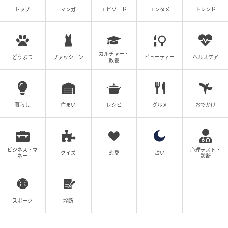
ました。コメントからは、それぞれのブランドの違い
トップ
マンガ
エピソード
エンタメ
トレンド
や個性もくっきり伝わってきます。次にガッツリ食べ
たい時、読者の皆さんはどのチェーンを選びますか？
カルチャー・
どうぶつ
ファッション
ビューティー
ヘルスケア
教養
※本記事は、自社で募集したアンケートの回答結果
（300名）に基づき、編集部が作成・編集を行ってい
ます。
※本ランキングは回答者の主観に基づくものであり、
暮らし
住まい
レシピ
グルメ
おでかけ
特定のブランドや製品の品質・安全性を客観的に断定
するものではありません。
※掲載されている商品の品揃え、メニュー、およびサ
ビジネス・マ
心理テスト・
クイズ
恋愛
占い
ネー
診断
ービス内容は、店舗の立地や規模により異なります。
※本記事は2026年6月22日執筆時点の情報です。各飲
食店によるメニューの変更、価格改定、またはフェア
の開催状況等により最新の情報と異なる場合がありま
スポーツ
診断
す。あらかじめご了承ください。