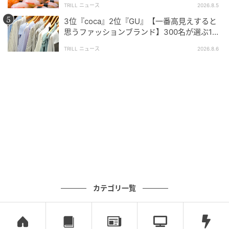
1つの皿にハンバーグ、ライス、サラダが乗ったバーグディッ
TRILL ニュース
2026.8.5
シュは、コスパも最高で食べ応えがあります。（66歳/女性）
3位『coca』2位『GU』【一番高見えすると
思うファッションブランド】300名が選ぶ1位
に「生地がしっかり」「誰が着ても大人綺
TRILL ニュース
2026.8.6
麗」
ハンバーグのサイズ展開が幅広く、ライスやトッピングも組み
合わせやすいため、しっかり食べたい日に満足感を得やすいか
らです。（24歳/女性）
ワンプレートで量が選べる上に、決められた分かりやすいメニ
ューが選択の自由度を高めてくれています。（34歳/男性）
今回のアンケートでは、びっくりドンキーが圧倒的な
カテゴリ一覧
支持で1位を獲得。いずれのチェーン店もハンバーグの
ボリュームやサイドの充実度など、自分好みの「ガッ
ツリ」に応えてくれる安心感が魅力として選ばれてい