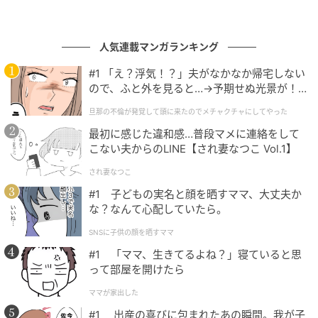
るからです。メインもサイドも充実していて、何度も来たくな
ります。（22歳/女性）
人気連載マンガランキング
#1 「え？浮気！？」夫がなかなか帰宅しない
ので、ふと外を見ると…→予期せぬ光景が！
サラダバーも充実しており、バランスよく食べれるのが嬉しい
｜旦那の不倫が発覚して頭に来たのでメチャ
です。お肉も肉肉しいので食べ応えがあります。（37歳/女
旦那の不倫が発覚して頭に来たのでメチャクチャにしてやった
クチャにしてやった
性）
最初に感じた違和感…普段マメに連絡をして
こない夫からのLINE【され妻なつこ Vol.1】
され妻なつこ
炭焼きのハンバーグは非常に肉肉しくて食べ応えがあり、何よ
#1 子どもの実名と顔を晒すママ、大丈夫か
り新鮮な野菜が並ぶサラダバーが充実しているからです。大か
な？なんて心配していたら。
まどで炊かれた美味しいご飯もお代わりしたくなるほど質が高
SNSに子供の顔を晒すママ
く、お腹いっぱい食べたい時に最適なお店だからです。（46
#1 「ママ、生きてるよね？」寝ていると思
歳/男性）
って部屋を開けたら
ママが家出した
#1 出産の喜びに包まれたあの瞬間。我が子
第1位：びっくりドンキー（168票）