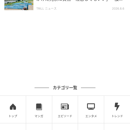
痛くなるので」
れるのは…」と感じる方も少なくないようです。
TRILL ニュース
2026.8.6
さらに、長時間確保の影響は本人だけにとどまらない
という声もありました。
前の人がずっと動かないせいで、わが子をカメラに
収められなかった
限られたスペースを譲り合っているのに、一部の人
が動かず全体が回らなかった
後ろの人たちが小声で「見えないね」と話してい
て、気の毒に感じた
カテゴリ一覧
一人が場所を譲らないことで、後ろの何人もが見られ
なくなってしまうこともあるようです。「順番に譲り
合えば、みんなが見られるのに」という思いが感じら
トップ
マンガ
エピソード
エンタメ
トレンド
れました。