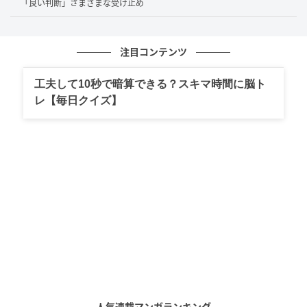
っていて目立っていた
「良い判断」さまざまな受け止め
「ルールとして示されているなら、なおさら守ってほ
しい」と感じる方が多いようです。決まりがある分、
注目コンテンツ
守らない人への戸惑いも大きくなるのかもしれませ
工夫して10秒で暗算できる？スキマ時間に脳ト
ん。
レ【毎日クイズ】
さらに、座る・座らない以前の問題として、日傘の問
題を挙げる声も見られました。
最前列で日傘を高く掲げている人がいて、後ろから
は視界が塞がれてしまった
最前列で日傘をさす人が複数いて、後方からは見え
づらかった
日傘は座っていても高さが出るので、後ろの人の妨
げになると感じた
日傘は、座っても掲げれば視界を塞いでしまうもの。
人気連載マンガランキング