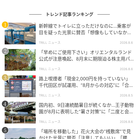
いて譲ってもらえなかった
トレンド記事ランキング
「自分の子の番が済んだら、次の人に譲る」という前
新幹線でトイレに立っただけなのに…乗客が
提があるからこそ、動かない人がいると不公平に感じ
目を疑った光景に賛否「想像もしていなかっ
られるようです。
た」「仕方ない」
TRILL ニュース
2026.8.6
また、椅子やシートなどの道具を使った場所取りに、
「早めにご使用下さい」オリエンタルランド
戸惑う声も見られました。
公式が注意喚起、8月末に期限迫る株主用パ
スポートに反響
TRILL ニュース
2026.8.6
最前列に椅子だけ置いて、その場を離れている人が
路上喫煙者「現金2,000円を持っていない」
いて驚いた
千代田区が試運用、“8月からの対応”に「合理
レジャーシートを敷いて、長時間その場所を確保し
的」「他地域にも広げて」
TRILL ニュース
2026.8.5
ている保護者がいた
国内初、9日連続酷暑日が続くなか…王子動物
道具で広く場所を取られると、後から来た人が入り
園が8月に表明した“暑さ対策”に「二度と会え
づらくなると感じた
なくなるよりずっといい」
TRILL ニュース
2026.8.6
道具を置けば、その場にいなくても場所を確保できて
「場所を移動した」花火大会の“桟敷席”で見
しまいます。「実際に観覧していない時間まで占拠さ
かけた光景に賛否「注意してもいい」「腰が