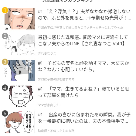
立つ・座るとは別の形で、後ろの人の見え方に影響す
ることもあるようです。さまざまな場面で、「後ろの
#1 「え？浮気！？」夫がなかなか帰宅しない
ので、ふと外を見ると…→予期せぬ光景が！
人への配慮」が求められていると言えそうですね。
｜旦那の不倫が発覚して頭に来たのでメチャ
旦那の不倫が発覚して頭に来たのでメチャクチャにしてやった
クチャにしてやった
最初に感じた違和感…普段マメに連絡をして
最前列を独り占めしないで！順番に譲って…
こない夫からのLINE【され妻なつこ Vol.1】
され妻なつこ
次に多く見られたのが、「最前列を長く占拠しないで
#1 子どもの実名と顔を晒すママ、大丈夫か
ほしい」という意見です。特に、「競技に参加してい
な？なんて心配していたら。
る学年の保護者だけが入れる決まりになっている観覧
SNSに子供の顔を晒すママ
スペース」を巡る声が目立ちました。
#1 「ママ、生きてるよね？」寝ていると思
って部屋を開けたら
子どもの出番が終わったら譲るルールなのに、ずっ
ママが家出した
と最前列から動かない人がいた
#1 出産の喜びに包まれたあの瞬間。我が子
自分の子の競技が終わっても、最前列に座り続ける
を一番最初に抱いたのは、夫の不倫相手でし
保護者が多くて困った
た。
入れ替え制のはずなのに、最前列をずっと確保して
助産師と不倫した夫の末路