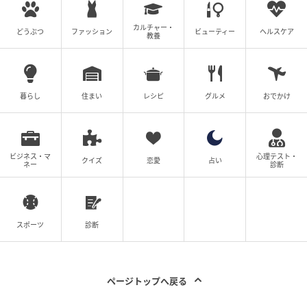
マナー任せはつらい…学校でルール化を
カルチャー・
どうぶつ
ファッション
ビューティー
ヘルスケア
教養
そのほか、「個人のマナーに任せるのは難しいので、
学校側でルールを決めてほしい」という意見も見られ
暮らし
住まい
レシピ
グルメ
おでかけ
ました。これは、ルールが明文化されていない学校の
保護者から多く発せられています。観覧の決まりがな
いために、困ったという声が背景にあるようです。
ビジネス・マ
心理テスト・
クイズ
恋愛
占い
ネー
診断
場所の決まりがはっきりせず、どう観覧するのが正
解か分からなかった
明確な決まりがないと、声をかけても応じてもらえ
ないことがあった
スポーツ
診断
入れ替え制を設けるなど、全員が見られる仕組みを
整えてほしい
口頭の呼びかけだけでなく、案内や掲示で明示して
ページトップへ戻る
もらえると助かる