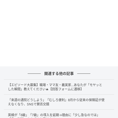
最前列でスマホを操作するなら、せめてしゃがんで
ほしいと感じた
撮影のために急に立ち上がる人がいて、後ろの視界
がふさがれて困った
「自分の番だけでも前で見たい」という気持ちはお互
いさま。だからこそ、最前列の人が座るかどうかは、
後ろの人の見え方を大きく左右するようです。
また、「最前列は座る」とルールで決まっているの
に、守られていないという声も見られました。
関連する他の記事
学校から「最前列は座って観覧」とお達しがあった
【エピソード大募集】職場・ママ友・義実家…あなたが「モヤッと
のに、立っている人がいて驚いた
した瞬間」教えてください🔥【回答フォームに遷移】
ルールがあるのに守らない保護者がいて、譲り合っ
「来週の通院どうしよう」「むしろ便利」8月から従来の保険証が使
ている人がばかばかしくなった
えなくなり、SNSで賛否交錯
きちんと座っている人が大半なのに、一部の人が立
英検が「6級」「7級」の導入を延期→理由に「少し急なのでは」