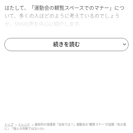
はたして、「運動会の観覧スペースでのマナー」につ
いて、多くの人はどのように考えているのでしょう
か。SNSの声を中心に紹介します。
最前列では座ってほしい！後ろが見えない…
続きを読む
最も目立ったのは、「最前列の人には座ってほしい」
という意見です。視界を遮られて困ったという体験談
が、数多く見られました。
最前列で立ったまま動かない保護者がいて、後ろか
らは何も見えなかった
背の高いお父さんが最前列に立っていて、わが子の
姿を見られず残念だった
「最前列は座ってください」とお願いしたのに、応
トップ
トレンド
最前列の保護者「自由では？」運動会の“観覧マナー”が話題「気の毒
じてもらえず困った
に」「個人の判断ではないか」