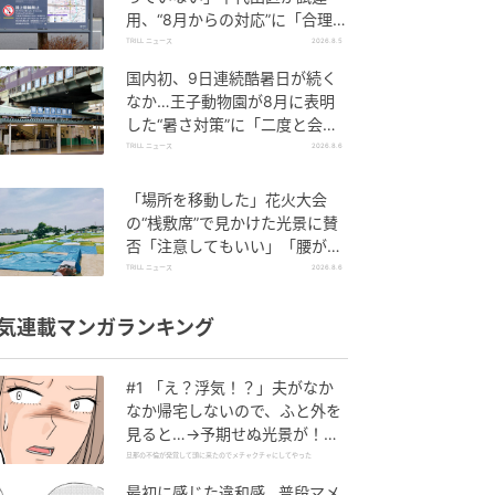
用、“8月からの対応”に「合理
的」「他地域にも広げて」
TRILL ニュース
2026.8.5
国内初、9日連続酷暑日が続く
なか…王子動物園が8月に表明
した“暑さ対策”に「二度と会え
なくなるよりずっといい」
TRILL ニュース
2026.8.6
「場所を移動した」花火大会
の“桟敷席”で見かけた光景に賛
否「注意してもいい」「腰が痛
くなるので」
TRILL ニュース
2026.8.6
気連載マンガランキング
#1 「え？浮気！？」夫がなか
なか帰宅しないので、ふと外を
見ると…→予期せぬ光景が！｜
旦那の不倫が発覚して頭に来た
旦那の不倫が発覚して頭に来たのでメチャクチャにしてやった
のでメチャクチャにしてやった
最初に感じた違和感…普段マメ