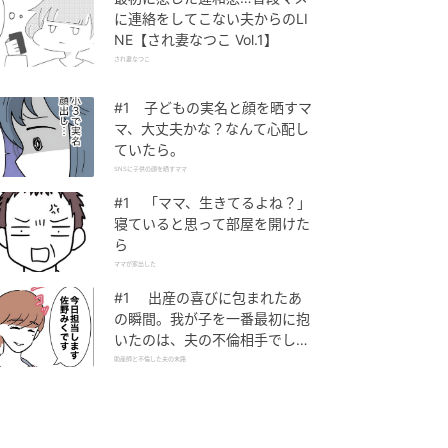
に連絡をしてこない夫からのLI
NE【され妻なつこ Vol.1】
され妻なつこ
#1 子どもの実名と顔を晒すマ
マ、大丈夫かな？なんて心配し
ていたら。
SNSに子供の顔を晒すママ
#1 「ママ、生きてるよね？」
寝ていると思って部屋を開けた
ら
ママが家出した
#1 出産の喜びに包まれたあ
の瞬間。我が子を一番最初に抱
いたのは、夫の不倫相手でし
た。
助産師と不倫した夫の末路