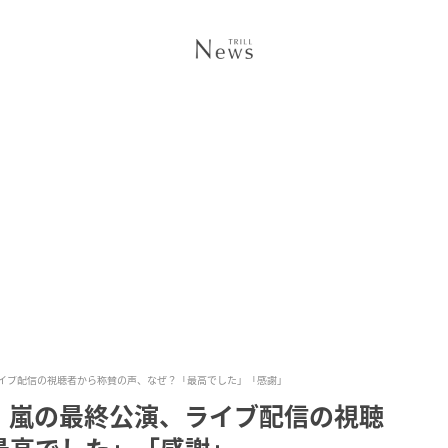
イブ配信の視聴者から称賛の声、なぜ？「最高でした」「感謝」
」嵐の最終公演、ライブ配信の視聴