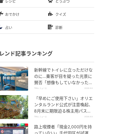
レシピ
どうぶつ
おでかけ
クイズ
占い
診断
レンド記事ランキング
新幹線でトイレに立っただけな
のに…乗客が目を疑った光景に
賛否「想像もしていなかった」
「仕方ない」
TRILL ニュース
2026.8.6
「早めにご使用下さい」オリエ
ンタルランド公式が注意喚起、
8月末に期限迫る株主用パスポ
ートに反響
TRILL ニュース
2026.8.6
路上喫煙者「現金2,000円を持
っていない」千代田区が試運