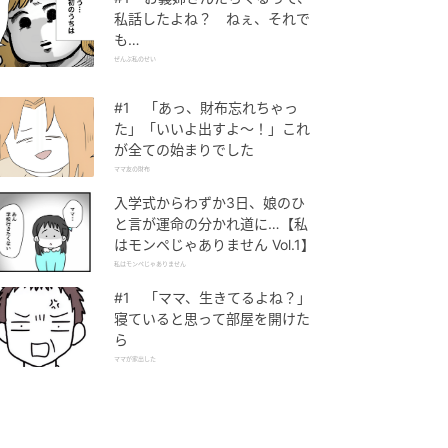
私話したよね？ ねぇ、それで
も…
ぜんぶ私のせい
#1 「あっ、財布忘れちゃっ
た」「いいよ出すよ〜！」これ
が全ての始まりでした
ママ友の財布
入学式からわずか3日、娘のひ
と言が運命の分かれ道に…【私
はモンペじゃありません Vol.1】
私はモンペじゃありません
#1 「ママ、生きてるよね？」
寝ていると思って部屋を開けた
ら
ママが家出した