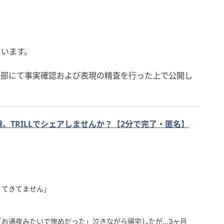
ています。
集部にて事実確認および表現の精査を行った上で公開し
、TRILLでシェアしませんか？【2分で完了・匿名】
りてきてません」
「お通夜みたいで惨めだった」泣きながら帰宅したが…3ヶ月