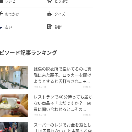
レシピ
どうぶつ
おでかけ
クイズ
占い
診断
ピソード記事ランキング
銭湯の脱衣所で空いてるのに真
隣に来た親子。ロッカーを開け
ようとすると舌打ちされ…→直
後、娘の放った“純粋な一言”に
TRILL ニュース
2026.8.7
「心の中で拍手」
レストランで40分待っても届か
ない商品→「まだですか？」店
員に問い合わせると…その
後、“理不尽な対応”に「二度と
TRILL ニュース
2026.8.7
行っていません」
スーパーのレジでお金を落とし
「10円足りない」と主張する店