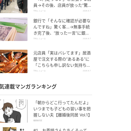
員→その後、店員が放った”驚き
の一言”に「そのスーパーには行
TRILL ニュース
2026.8.7
っていません」
銀行で「そんなに確認が必要な
んですね」驚く客…→無事手続
き完了後、“放った一言”に銀行
員「思わず笑ってしまった」
TRILL ニュース
2026.8.7
元店員「実はバレてます」居酒
屋で注文する際の“あるある”に
「こちらも申し訳ない気持ち
に」
TRILL ニュース
2026.8.7
気連載マンガランキング
「朝からどこ行ってたんだよ」
いつまでも子どもの習い事を把
握しない夫【離婚後同居 Vol.1】
離婚後同居
#1 お義姉さんたちくるって、