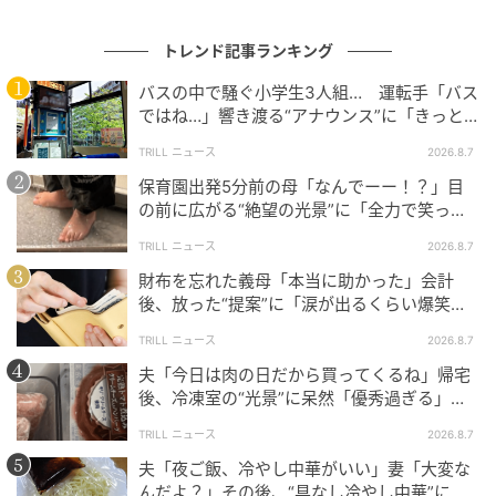
航空会社で提供されているユニークなドリンク情報な
ども集まっていました。
トレンド記事ランキング
航空会社ごとに、どんな食べ物や飲み物が用意されて
バスの中で騒ぐ小学生3人組… 運転手「バス
ではね…」響き渡る“アナウンス”に「きっと
いるのか調べてみると、思わぬ発見があるかもしれま
いい経験になった」
せん。「機内サービスを楽しみに飛行機を選ぶ」…そ
TRILL ニュース
2026.8.7
んな旅の楽しみ方も、面白そうですね。
保育園出発5分前の母「なんでーー！？」目
の前に広がる“絶望の光景”に「全力で笑っ
た」「本当にお疲れさまです」
TRILL ニュース
2026.8.7
2、機内で迎えた“初体験”に驚き
財布を忘れた義母「本当に助かった」会計
後、放った“提案”に「涙が出るくらい爆笑」
2024年2月、sei (@sei_seaside_86）さんが、「飛行機
＜義母エピソード2選＞
TRILL ニュース
2026.8.7
の中での初体験」についてX（旧Twitter）へ投稿した
夫「今日は肉の日だから買ってくるね」帰宅
ところ、当時話題になりました。
後、冷凍室の“光景”に呆然「優秀過ぎる」
「シゴデキすぎ」
いったいどんな内容だったのでしょうか？
TRILL ニュース
2026.8.7
夫「夜ご飯、冷やし中華がいい」妻「大変な
んだよ？」その後、“具なし冷やし中華”にな