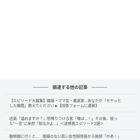
関連する他の記事
【エピソード大募集】職場・ママ友・義実家…あなたが「モヤッと
した瞬間」教えてください🔥【回答フォームに遷移】
店員「温めますか？」怒鳴りつける客「俺は…！」その後、放っ
た“一言”に呆然「知るかよ…」＜迷惑客エピソード2選＞
出典：Nami（@zoomy.315）さん
飛行機の機内で、温かい飲み物を注文した投稿者さ
動物園に行くと… 面識のない若い女性飼育員から挨拶「やあ！」