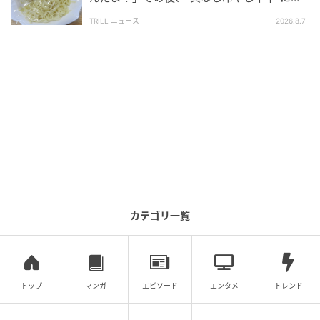
ったワケ
sei （@sei_seaside_86）
2024年2月25日
TRILL ニュース
2026.8.7
ジャカルタ空港で隣のGATEのJALを撮ってたら「弊社の機も撮
ってくださいね」とユーモアのあるCAさん
そのCAさん
私の酒好きを瞬時に見抜き「熱かんにできますよ。成田は寒い
ですから」
飛行機の中でおちょこ＆熱かんは初体験
CAさん曰く年に1度くらいそんな客がいるらしい
美味しい「五凛」でした
カテゴリ一覧
トップ
マンガ
エピソード
エンタメ
トレンド