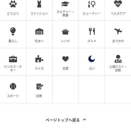
カルチャー・
どうぶつ
ファッション
ビューティー
ヘルスケア
教養
暮らし
住まい
レシピ
グルメ
おでかけ
出典：sei (@sei_seaside_86）さん
なんと、飛行機の中で徳利とおちょこの熱かんセット
ビジネス・マ
心理テスト・
が提供されたのです！
クイズ
恋愛
占い
ネー
診断
お酒が好きだという投稿者さん。それを瞬時に見抜い
たCAさんが、「熱かんにできますよ」と声をかけてく
スポーツ
診断
れたのだそうです。飛行機の中で熱かんを飲むのは初
めてだったということで、気をきかせて提案してくれ
なければ知らずに終わっていたかもしれませんね。
ページトップへ戻る
CAさんによると年に1度くらい熱かんを楽しむお客さ