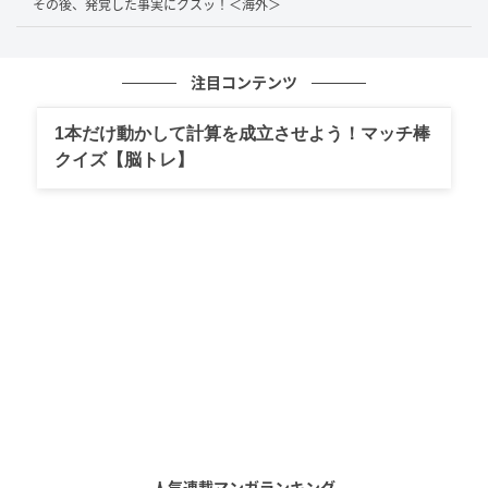
その後、発覚した事実にクスッ！＜海外＞
ん。そこで案内された選択肢が、まさかの「コーヒー
と豚骨スープ」だったそうです。これは思わず二度聞
きしてしまいそうですよね。
注目コンテンツ
機内で提供される温かい飲み物といえば、コーヒーや
1本だけ動かして計算を成立させよう！マッチ棒
お茶、あるいはコンソメスープをイメージする方が多
クイズ【脳トレ】
いのではないでしょうか。そこに“豚骨スープ”が並ぶの
は、珍しいですよね。
今回、投稿者さんが利用したのはスターフライヤーと
のこと。本社が福岡にある航空会社ということもあ
り、地域色を感じられるサービスとして豚骨スープを
提供しているのかもしれません。
豚骨スープをご案内されたときのお気持ちを伺ったと
ころ、「起き抜けの寝ぼけている状態で聞いたので、
一瞬『聞き間違いかな？』と思いました。でもCAさん
人気連載マンガランキング