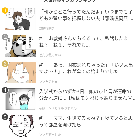
が、さも普通の選択肢のように淡々とおっしゃったの
で、動揺した私がおかしいのかと受け入れることにし
「朝からどこ行ってたんだよ」いつまでも子
どもの習い事を把握しない夫【離婚後同居 Vo
たんです（笑）。周りは冷たい飲み物を注文される方
l.1】
が多く、もしかしたら豚骨スープという選択肢がある
離婚後同居
ことに気付いていなかったかもしれません！巡り会え
#1 お義姉さんたちくるって、私話したよ
て、ラッキーでした！」とのこと。
ね？ ねぇ、それでも…
ぜんぶ私のせい
またお味については、「とても美味しかったし、福岡
#1 「あっ、財布忘れちゃった」「いいよ出
のおもてなしの心を感じました。味はラーメンのよう
すよ〜！」これが全ての始まりでした
な“こってり濃厚”というより、スープとして飲みやすい
ママ友の財布
印象でした。飲む前は『好奇心で頼んだものの、朝か
入学式からわずか3日、娘のひと言が運命の
ら豚骨いけるかな？』という心配も頭をよぎりました
分かれ道に…【私はモンペじゃありません Vo
が、心配無用でした！」とのことでした。
l.1】
私はモンペじゃありません
コメント欄には、「飲んでみたい！」といった好意的
#1 「ママ、生きてるよね？」寝ていると思
な声が数多く寄せられていました。また、スターフラ
って部屋を開けたら
イヤーで受けた別のサービスを紹介する声や、ほかの
ママが家出した