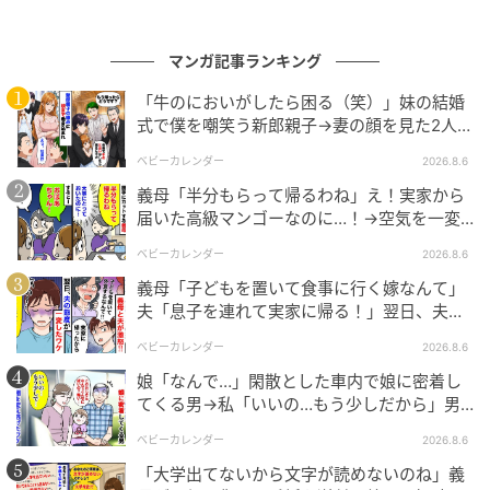
材班
ベビーカレンダー編集部
マンガ記事ランキング
「牛のにおいがしたら困る（笑）」妹の結婚
元記事で読む
式で僕を嘲笑う新郎親子→妻の顔を見た2人が
絶句したワケ
クリエイター情報
ベビーカレンダー
2026.8.6
義母「半分もらって帰るわね」え！実家から
ベビーカレンダー
届いた高級マンゴーなのに…！→空気を一変
ベビーカレンダーは妊娠・出産・育児の情報サイト
させた4歳娘の痛快な一言とは
ベビーカレンダー
2026.8.6
です。みんなのクチコミや体験談から産婦人科検
索、おでかけ情報、離乳食レシピまで。月間利用者1
義母「子どもを置いて食事に行く嫁なんて」
000万人以上。
夫「息子を連れて実家に帰る！」翌日、夫が
作品をもっとみる
謝罪してきたワケ
ベビーカレンダー
2026.8.6
娘「なんで…」閑散とした車内で娘に密着し
てくる男→私「いいの…もう少しだから」男
の記事をもっとみる
が血相を変え逃げたワケ
ベビーカレンダー
2026.8.6
「大学出てないから文字が読めないのね」義