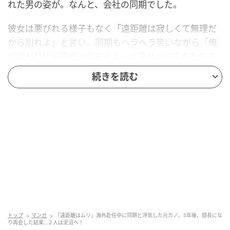
れた男の姿が。なんと、会社の同期でした。
彼女は悪びれる様子もなく「遠距離は寂しくて無理だ
から別れよ」と言い、同期もヘラヘラ笑いながら「俺
が代わりに可愛がっておくよ」と見せつけてきたので
す。異国の地でひとり、一方的に別れを告げられた私
続きを読む
は、深い絶望を味わいました。
裏切りをバネに仕事へ没頭した結果
失意の底に落ちた私でしたが、少しずつ「絶対にアイ
ツらを見返してやる」という怒りをエネルギーに変
え、とにかく仕事に没頭しました。
努力の結果、実力が評価され、とある外資系企業に引
き抜かれることに。転職先での激務のなか、公私とも
トップ
マンガ
「遠距離はムリ」海外赴任中に同期と浮気した元カノ。5年後、部長にな
に私を支えてくれたのは、同僚であり、現在の婚約者
り再会した結果…２人は泥沼へ！