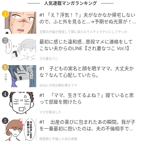
も前を向いて進んでいきたいと思います。
人気連載マンガランキング
#1 「え？浮気！？」夫がなかなか帰宅しない
◇ ◇ ◇
ので、ふと外を見ると…→予期せぬ光景が！
｜旦那の不倫が発覚して頭に来たのでメチャ
肩書きや立場を見て態度を変えるような関係は、いず
旦那の不倫が発覚して頭に来たのでメチャクチャにしてやった
クチャにしてやった
れ信頼を失ってしまうもの。相手を条件だけで判断せ
最初に感じた違和感…普段マメに連絡をして
ず、その人自身と向き合う姿勢を大切にしたいです
こない夫からのLINE【され妻なつこ Vol.1】
ね。
され妻なつこ
#1 子どもの実名と顔を晒すママ、大丈夫か
【取材時期：2026年5月】
な？なんて心配していたら。
※本記事は、ベビーカレンダーに寄せられた体験談を
SNSに子供の顔を晒すママ
もとに作成しています。取材対象者の個人が特定され
#1 「ママ、生きてるよね？」寝ていると思
って部屋を開けたら
ないよう固有名詞などに変更を加えながら構成してい
ます。
ママが家出した
#1 出産の喜びに包まれたあの瞬間。我が子
を一番最初に抱いたのは、夫の不倫相手でし
著者：ライター ベビーカレンダー編集部／ママトピ取
た。
助産師と不倫した夫の末路