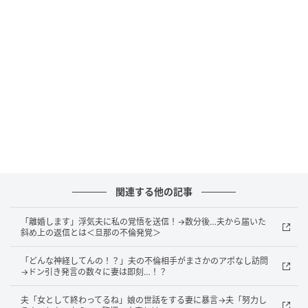
でもあるAさんでした。
5年後の再会で、2人が青ざめたワケ
それから5年後、私は部長という立場で帰国しました。
ある日、業界の大規模なビジネス交流パーティーにAさ
んと出席したところ、偶然にも元カノと、あの同期に
遭遇したのです。
私に気づいた2人は、「どうせ海外で芽が出なくて帰っ
関連する他の記事
てきたんでしょ？ 俺はもう主任だぜ」と、ニヤニヤし
ながら見下すように言ってきました。
「離婚します」浮気夫に私の覚悟を送信！→数分後…夫から届いた
斜め上の返信とは＜旦那の不倫発覚＞
しかしその直後、業界関係者が次々と私のもとへ挨拶
「どんな神経してんの！？」夫の不倫相手がまさかのアポなし訪問
に来る様子を見て、2人は「え……誰！？」と困惑。そ
→ドン引き発言の数々に妻は即刻…！？
こで私が名刺を渡すと、彼らは一気に青ざめました。
夫「女として終わってるね」娘の世話をする妻に暴言→夫「努力し