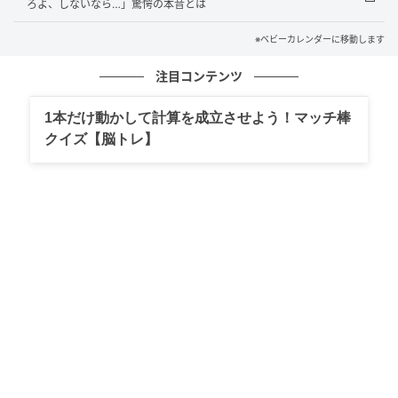
ろよ、しないなら…」驚愕の本音とは
手のひら返しの元カノを一蹴！
※ベビーカレンダーに移動します
注目コンテンツ
肩書きが大好きな元カノは、私の名刺を見るなり目の
色を変えました。そしてパーティーの歓談中、私がひ
1本だけ動かして計算を成立させよう！マッチ棒
とりになった隙を狙い、「あのときは若くて間違えち
クイズ【脳トレ】
ゃったの。私、ずっとあなたのことが忘れられなく
て……」と、上目遣いですり寄ってきたのです。
しかし私は、微塵も心を動かされることなく、こう告
げました。「君の浅はかな選択のおかげで、僕は最高
のキャリアとパートナーに出会えた。感謝はするけれ
ど、そういうことは二度と言わないでほしい」
その後、この現場を目撃したあの同期と元カノの間で
修羅場が勃発したと、共通の知人から聞きました。2人
が別れたのかどうかはわかりませんが、私はこれから