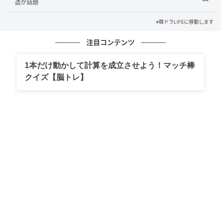
造が話題
※韓ドラLIFEに移動します
注目コンテンツ
1本だけ動かして計算を成立させよう！マッチ棒
クイズ【脳トレ】
（画像＝YouTube）
映像の中で「現在一生懸命撮影中」だと明かした次回