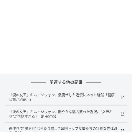
関連する他の記事
『涙の女王』キム・ジウォン、激痩せした近況にネット騒然「健康
状態が心配…」
『涙の女王』キム・ジウォン、艶やかな魅力放った近況。“女神ぶ
り”が恍惚すぎる！【PHOTO】
役作りで“激ヤセ”は当たり前…？韓国トップ女優たちの壮絶な肉体改