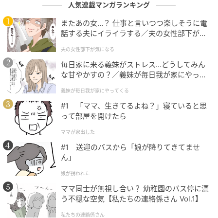
人気連載マンガランキング
作のドラマ『ドクターX』（原題）にも期待が高まって
いる。同作は、白衣を着たマフィアたちが支配する世
またあの女…？ 仕事と言いつつ楽しそうに電
界に、“ダークヒーロー”である天才医師ケ・スジョン
話する夫にイライラする／夫の女性部下が気
になる（1）【夫婦の危機 まんが】
（演者キム・ジウォン）が登場し、実力だけで“医師と
夫の女性部下が気になる
は何か”を示していくというストーリーだ。
毎日家に来る義妹がストレス…どうしてみん
な甘やかすの？／義妹が毎日我が家にやって
（記事提供＝OSEN）
くる（1）【義父母がシンドイんです！ まん
義妹が毎日我が家にやってくる
が】
元記事で読む
#1 「ママ、生きてるよね？」寝ていると思
って部屋を開けたら
次の記事
ママが家出した
イ・ジュンギの隣に立つにはダイエットが必
#1 送迎のバスから「娘が降りてきてませ
ん」
要⁉女優ムン・チェウォンがドラマ『悪の花』
出演時の食事管理を大公開！
娘が拐われた
ママ同士が無視し合い？ 幼稚園のバス停に漂
の記事をもっとみる
う不穏な空気【私たちの連絡係さん Vol.1】
私たちの連絡係さん