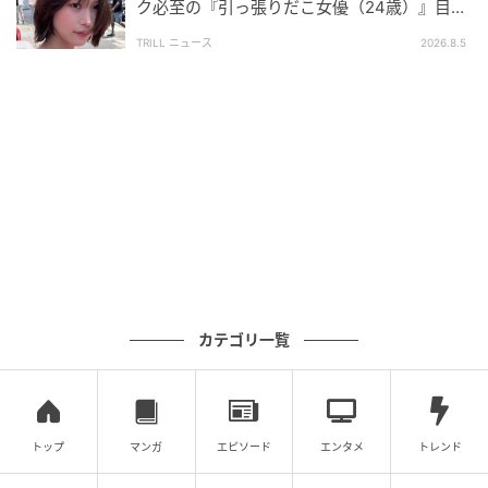
ク必至の『引っ張りだこ女優（24歳）』目が
離せない“圧巻ショット”に「か、かわいい」
TRILL ニュース
2026.8.5
カテゴリ一覧
トップ
マンガ
エピソード
エンタメ
トレンド