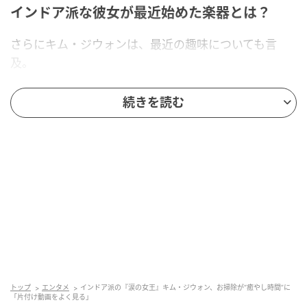
インドア派な彼女が最近始めた楽器とは？
さらにキム・ジウォンは、最近の趣味についても言
及。
「私は家にいる時間が好きなんですが、友人が『家で
続きを読む
じっとしていないで、何かやってみなよ』とウクレレ
をプレゼントしてくれたんです。それで、最近ウクレレ
を始めました」と明かした。
また、「元々ピアノを長く弾いていたので、改めてま
た始めてみたい楽器はピアノですね」と語り、新たな
一面を見せた。
トップ
エンタメ
インドア派の『涙の女王』キム・ジウォン、お掃除が“癒やし時間”に
「片付け動画をよく見る」