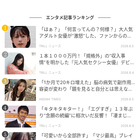
エンタメ記事ランキング
「はぁ？」「何言ってんの？何様？」大人気
アダルト女優が“激怒”した、ファンからの
【質問】とは
TRILL ニュース
2026.8.5
１本１０００万円！「規格外」の“収入事
情”を明かした『元人気セクシー女優』デビュ
ー作が“１０万本”を記録した逸材
TRILL ニュース
2026.8.4
「1か月で20キロ増えた」脳の病気で副作用…
容姿が変わり「鏡を見ると自分とは思えなか
った」壮絶な闘病生活明かす
ABEMA TIMES
2026.8.5
「キタキタキター！」「エグすぎ」１３年ぶ
り“念願の続編”に相次いだ反響！「凄まじく
面白い」“賞 総なめ”『伝説級ドラマ』
TRILL ニュース
2026.8.4
「可愛いから全部許す」「マジ最高」ブレイ