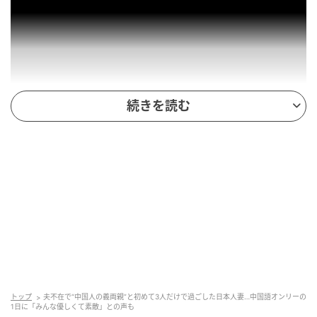
続きを読む
中国人である夫が仕事へ向かい、初めて義理の両親と3
人きりで過ごすことになった配信者さん。
ちょっぴり緊張するシチュエーションですが、そんな
朝を彩ったのは義理のお父さんが作った特製の朝ごは
んでした。
トップ
夫不在で“中国人の義両親”と初めて3人だけで過ごした日本人妻…中国語オンリーの
1日に「みんな優しくて素敵」との声も