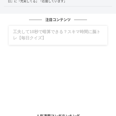
日』に「充実してる」「応援しています」
注目コンテンツ
出典：日中夫婦 健＆茜
調味料は塩だけですが、トマトの旨味が凝縮された優
グルメ、ギャグ、子育て、旅行記……全部、読
めます。
しい味わいに、配信者さんも「美味しい！」と笑顔が
こぼれます。
人気連載マンガランキング