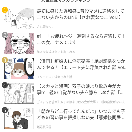
出典：日中夫婦 健＆茜
最初に感じた違和感…普段マメに連絡をして
朝食を囲みながら、お土産の思い出話や昨日訪れた場
こない夫からのLINE【され妻なつこ Vol.1】
所について中国語で語り合う姿から、3人の温かい関係
され妻なつこ
性が早くも伝わってきます。
#1 「お疲れ〜♡」遅刻するなら連絡して！
この女、ナメてます
美人な友達は何でも許される
美容と健康の知恵が満載！義母から教わる中
【漫画】新婚夫に浮気疑惑！絶対証拠をつか
国伝統の「補血デザート」
んでやる！【エリート夫に浮気された話 Vol.
1】
エリート夫に浮気された話
【スカッと漫画】双子の娘より飲み会が大
事!? 親の自覚がない夫を懲らしめた話【第1
話】
【スカッと漫画】双子の娘より飲み会が大事!? 親の自覚がない夫を
懲らしめた話
「朝からどこ行ってたんだよ」いつまでも子
どもの習い事を把握しない夫【離婚後同居 Vo
l.1】
離婚後同居