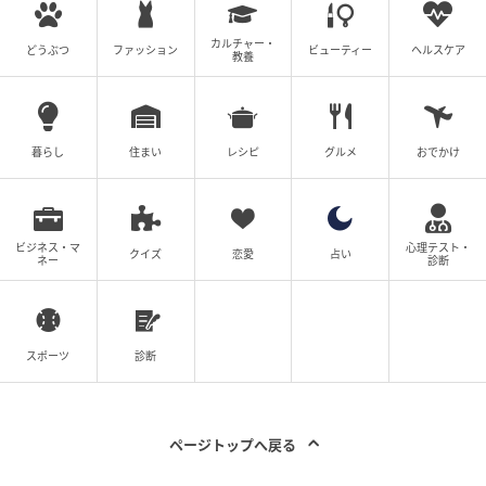
出典：日中夫婦 健＆茜
カルチャー・
どうぶつ
ファッション
ビューティー
ヘルスケア
教養
この日届いた大きな蒸し器の使い方など、生活に役立
つ異文化の知識に配信者さんも興味津々で耳を傾けて
ます。
暮らし
住まい
レシピ
グルメ
おでかけ
ニュースを見ながらの談笑と、こだわり調味料
ビジネス・マ
心理テスト・
で楽しむ自家製ランチ
クイズ
恋愛
占い
ネー
診断
リビングでは、日本の株価や円安のニュースをみんな
で見る一幕もありました。
スポーツ
診断
ページトップへ戻る