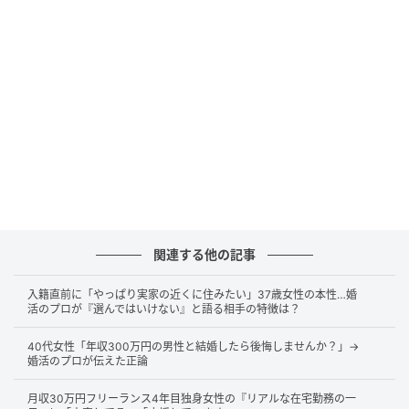
出典：日中夫婦 健＆茜
お父さんが用意してくれたのは、色鮮やかなトマトと
卵のスープ。
関連する他の記事
入籍直前に「やっぱり実家の近くに住みたい」37歳女性の本性…婚
活のプロが『選んではいけない』と語る相手の特徴は？
40代女性「年収300万円の男性と結婚したら後悔しませんか？」→
婚活のプロが伝えた正論
月収30万円フリーランス4年目独身女性の『リアルな在宅勤務の一