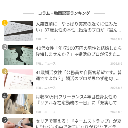
コラム・動画記事ランキング
出典：日中夫婦 健＆茜
入籍直前に「やっぱり実家の近くに住みた
お昼が近づくと、今度は義理のお母さんが台所に立
い」37歳女性の本性…婚活のプロが『選んで
はいけない』と語る相手の特徴は？
ち、中国伝統の特製デザートやスープの準備を始めま
TRILL ニュース
2026.8.7
した。
40代女性「年収300万円の男性と結婚したら
お母さんは、ナツメなどの体に良い食材を使いなが
後悔しませんか？」→婚活のプロが伝えた正
論
ら、茜さんに優しく話しかけます。
TRILL ニュース
2026.8.6
41歳婚活女性「公務員か自衛官希望です。普
通ですよね？」婚活のプロが思わず絶句し
た“言い分”
TRILL ニュース
2026.8.5
月収30万円フリーランス4年目独身女性の
『リアルな在宅勤務の一日』に「充実して
る」「応援しています」
TRILL ニュース
2026.8.5
セリアで買える！『ネームストラップ』が夏
に“カバンの中で迷子になりがち”なアイテム