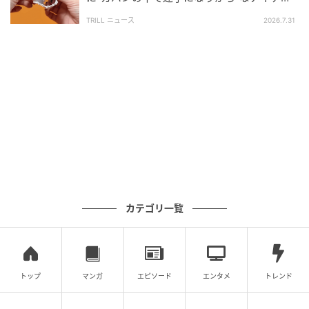
の管理に便利すぎた…！
TRILL ニュース
2026.7.31
出典：日中夫婦 健＆茜
中国では、これらを食べることが「
補血（血を補うこ
と）
」につながり、女性の健康や美容にとても良いの
だそうです。さらに、顔色が優れないときや、お肌の
元気を巡らせるための知恵を茜さんにたくさん教えて
くれました。
カテゴリ一覧
トップ
マンガ
エピソード
エンタメ
トレンド