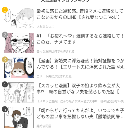
酒井さんは素のトーンで「どうしよう」とつぶやきま
最初に感じた違和感…普段マメに連絡をして
すが、パパとして悩む姿に小池さんも思わず爆笑。小
こない夫からのLINE【され妻なつこ Vol.1】
池さんも「コインロッカーへ預けるのも嫌なのでは」
され妻なつこ
と子どもの気持ちに寄り添います。
#1 「お疲れ〜♡」遅刻するなら連絡して！
この女、ナメてます
キャリーバッグを次女用のベビーカーの上に載せたり
下に詰め込んだりできるかもしれないと考えます。小
美人な友達は何でも許される
池さんも、交代でアトラクションに乗ったりベビーカ
【漫画】新婚夫に浮気疑惑！絶対証拠をつか
ーと一緒に置いたりなど方法を一緒に模索。
んでやる！【エリート夫に浮気された話 Vol.
1】
エリート夫に浮気された話
前日のディズニーシーでクタクタになったと話す酒井
【スカッと漫画】双子の娘より飲み会が大
さんですが、無事ディズニーランドを満喫できたのか
事!? 親の自覚がない夫を懲らしめた話【第1
気になりますね。子どものためにプレゼントを用意し
話】
【スカッと漫画】双子の娘より飲み会が大事!? 親の自覚がない夫を
たり、思い出を作ろうと計画したりするパパの愛情が
懲らしめた話
「朝からどこ行ってたんだよ」いつまでも子
感じられる放送回でした。
どもの習い事を把握しない夫【離婚後同居 Vo
l.1】
離婚後同居