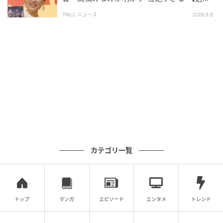
去】とは「やらなければ」
2人で考えた方法でディズニーを楽しめたのか、後日談
TRILL ニュース
2026.8.8
にも期待ですね。
#38 性教育っていつから何をやるんだ？
［配信日時］2026年6月3日
［出演者］酒井健太（アルコ＆ピース）、小池徹平
［番組URL］
https://open.spotify.com/episode/6BRswZuz2Gg7QY
VmqKusC8?si=qbDISPogSrOy3ONJQ29Jeg
カテゴリ一覧
次の記事
#1 子どもの実名と顔を晒すママ、大丈夫か
な？なんて心配していたら。
トップ
マンガ
エピソード
エンタメ
トレンド