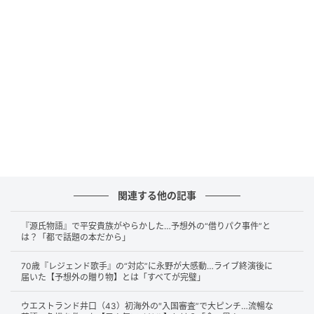
芸能 ニッポン放送開局６０周年「ラジオパーク ｉｎ 日比谷２０１４」 酒井
健太（アルコ＆ピース） (C)SANKEI
この日の放送では、収録日の翌日は酒井さんの長女の
誕生日でビッグイベントに備えパパとして大変な状態
ということが明らかになります。
ディズニーランドにディズニープリンセスのキャリー
バッグを持って行きたいという願いを叶えるべく、計
画をしているんだそう。
仕事を休むのを躊躇していたものの偶然休みになっ
関連する他の記事
た、引き寄せたと喜びます。潮干狩りも計画していた
そうですが、平日に潮干狩りをできる場所が見つから
『源氏物語』で平安貴族がやらかした…予想外の“借りパク事件”と
は？「都で話題の本だから」
ず焦ってしまったと話します。
70歳『レジェンド歌手』の“対応”に永野が大感動…ライブ終演後に
事前に海に行くと伝えていてテンションが上がってい
届いた【予想外の贈り物】とは「すべてが完璧」
る娘を見て、「がっかりさせたくない」と酒井さんは
ウエストランド井口（43）初海外の″入国審査”で大ピンチ…流暢な