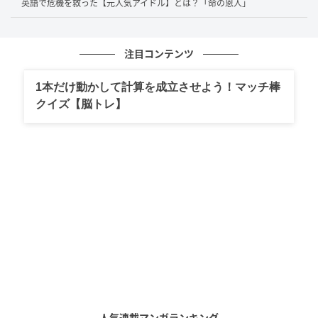
収録の前日、ディズニーシーにもいくことを提案した
英語で危機を救った【元人気アイドル】とは？「命の恩人」
んだとか。
そのため、収録の前日はディズニーシーに行き、その
注目コンテンツ
後収録を迎え、翌日の誕生に当日はディズニーランド
1本だけ動かして計算を成立させよう！マッチ棒
というハードスケジュールをこなすことが明かされま
クイズ【脳トレ】
した。
「どうしよう」とつぶやいた理由
計画も立てているそうですが、バタバタしそうと話し
あらゆるスケジュールが用意されていることがうかが
えます。
プレゼントのキャリーバッグは、アトラクションに乗
るときはどうするのかなども真剣に悩んでいる様子。
人気連載マンガランキング