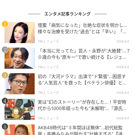
お出かけのときに大切なこと→『シミュレー
ション』で制す
エンタメ記事ランキング
壇蜜「病気になった」壮絶な症状を明かし…
子どもの好きなアトラクションや、欲しいものを把握
様々な治療を受けた“過去”とは「辛い」「苦
していることからも、いつも会話をしていることが伝
しい」
TRILL ニュース
2026.8.8
わってきます。忙しいなかでも、事前に計画を立て喜
「本当に光ってた」芸人・永野が“大絶賛”…７
ばせようと画策する姿はさすがです。
０歳の今も“原キー”で歌い続ける【レジェン
ド歌手】とは「幸せで死ぬかと」
どのようにバッグを持って行くかなど、先に考えを巡
TRILL ニュース
2026.8.8
らせている姿は普段から子どもと関わっていないと考
初の『大河ドラマ』出演で“ド緊張”…困惑す
えつかないことといえます。自身で積極的に考え行動
る“人気芸人”を救った【ベテラン俳優】とは
「結構いじられる人」
する行動力も見習いたいですね。
TRILL ニュース
2026.8.8
実は“幻のストーリー”が存在した…！平安時
お出かけのときはシミュレーションまでしておき、当
代から1000年経った今も“未解明”…『源氏物
日に備える姿勢の重要性も伝わってきました。どのよ
語』に隠された謎とは
TRILL ニュース
2026.8.8
うな方法が良いか質問し、一緒に考える2人の魅力満載
AKB48時代は“３年間ほぼ無休”…初代総監
のパパの姿にはほっこりさせられます。
督・高橋みなみが明かす“壮絶すぎる”【過