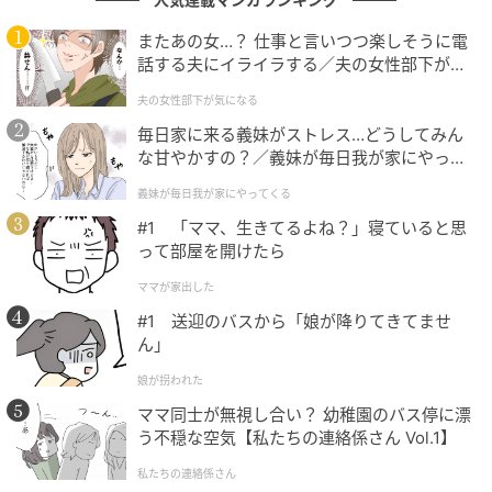
ンタメへと昇華させるパロディ文化の真髄を楽しそう
またあの女…？ 仕事と言いつつ楽しそうに電
に語る姿に、スタジオは大きな笑いに包まれました。
話する夫にイライラする／夫の女性部下が気
になる（1）【夫婦の危機 まんが】
夫の女性部下が気になる
毎日家に来る義妹がストレス…どうしてみん
スマホでサクッと見られる時代だからこそ…
な甘やかすの？／義妹が毎日我が家にやって
くる（1）【義父母がシンドイんです！ まん
義妹が毎日我が家にやってくる
話題は、現代の業界が抱える構造的な変化へ。松尾さ
が】
#1 「ママ、生きてるよね？」寝ていると思
んは「もう右肩上がりの時代ではなく、数値的には横
って部屋を開けたら
ばい」と業界のリアルな現状に切り込みます。コロナ
ママが家出した
禍を機にショップから配信へと完全に客層が移行した
ことでユーザーが若返り、かつて一世を風靡したギャ
#1 送迎のバスから「娘が降りてきてませ
ん」
ルやダークな世界観といったトレンドが、何周か回っ
て若者たちに“新鮮なもの”として再ヒットしているとい
娘が拐われた
う興味深いパラドックスを指摘。
ママ同士が無視し合い？ 幼稚園のバス停に漂
う不穏な空気【私たちの連絡係さん Vol.1】
ネットを探せば無料の映像がいくらでも溢れている現
私たちの連絡係さん