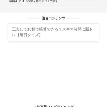
【副業】とは「お金を稼ぐのって大変」
さらに話題は、松尾さんの真骨頂である企画やタイト
ルの発想法へ。平子さんから「どういう順序で企画を
注目コンテンツ
世に送り出しているのか」と聞かれると、松尾さんは
「基本的にパロディ文化。メジャーなものに対するカ
グルメ、ギャグ、子育て、旅行記……全部、読
ウンターやサブとして機能している」と語ります。
めます。
かつて業界で話題を呼んださまざまなパロディ名作を
例に挙げつつ、自身の代表作も映画のタイトルからの
引用だと説明。さらにテレビの旅番組や名作SF映画か
らそのままタイトルを拝借した作品もあると明かし、
「頭使ってないんだ基本的には（笑）」と自虐的に語
る松尾さんにスタジオは大爆笑。
「ダジャレやパロディしかやってない」と苦笑する松
尾さんでしたが、「映像にそういうおかしみがない
と、先鋭的でかっこいいものにはならない」とも断
言。既存のヒット作をユーモアで塗り替え、独自のエ
人気連載マンガランキング