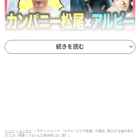
(C)テレビ朝日
続きを読む
ドキュメンタリー映画『テレクラキャノンボール』の
爆発的な熱狂を明かした松尾さん。平子さんから「立
ち上げた会社の経営も含めて、実入りは跳ね上がった
のでは？」と問いかけられますが、松尾さんから返っ
てきたのは「そんなに実は大ヒットじゃない、お金の
面ではそんなに関係ない」という冷徹な一言でした。
松尾さんによれば、全国のシネコンでかかるような大
作とは違い、あくまでミニシアターでの公開だったた
め、収益としては大人向けのビデオが何万本と売れる
方が上だったのだそう。しかし、この劇場公開によっ
トップ
エンタメ
今や“レジェンド”『セクシービデオ監督』が激白…驚きの“企画の考え
方”とは「頭使ってないんだ基本的には（笑）」