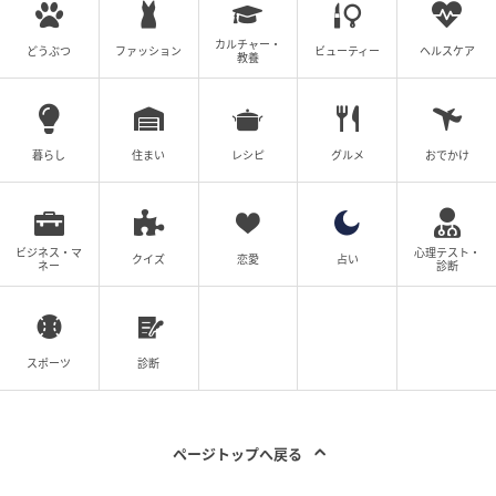
カルチャー・
どうぶつ
ファッション
ビューティー
ヘルスケア
教養
暮らし
住まい
レシピ
グルメ
おでかけ
(C)テレビ朝日
ビジネス・マ
心理テスト・
クイズ
恋愛
占い
ネー
診断
次の記事
#1 送迎のバスから「娘が降りてきてませ
ん」
スポーツ
診断
の記事をもっとみる
ページトップへ戻る