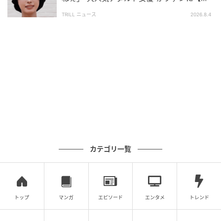
チギレ】したワケ
ような、最高にエモーショナルな結末となりました。
TRILL ニュース
2026.8.4
アルコ&ピースの#文化人が1番やばい〜Produced by
しくじり先生〜【テレビ朝日】
【仕事論】レジェンドAV監督カンパニー松尾が語る
「テレクラキャノンボール」裏話！そもそも劇場公開
は事故？アルコ＆ピースが迫る！【#文化人が1番やば
い】【しくじり先生】#14
［配信日時］2025年10月5日
［出演者］平子祐希（アルコ＆ピース）、酒井健太
カテゴリ一覧
（アルコ＆ピース）、カンパニー松尾
［番組URL］
https://youtu.be/xdcWy236_38?
si=c6qMN00TNdu-PhI9
トップ
マンガ
エピソード
エンタメ
トレンド