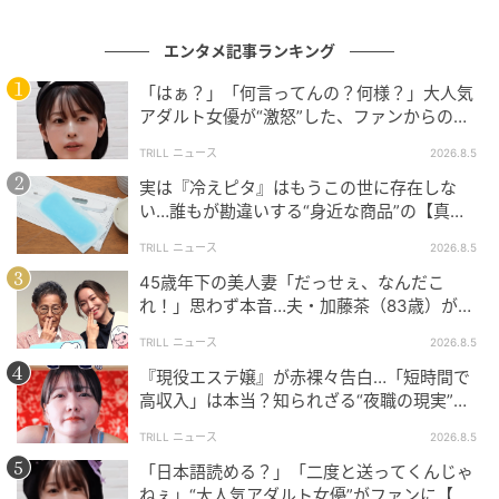
代において、平子さんは「タダで見る試写会と、自分
でお金を出して見るものでは感覚が全然違う。お金を
エンタメ記事ランキング
出した分、自分の中に何かを残そうとする感覚が大
事」と、自ら課金して作品を買う体験の重みを熱弁し
「はぁ？」「何言ってんの？何様？」大人気
アダルト女優が“激怒”した、ファンからの
ます。国道沿いの自販機でこっそり買ったビデオの記
【質問】とは
憶は、何万回擦っても色褪せないという平子さんの熱
TRILL ニュース
2026.8.5
い語りに、松尾さんも「手触りとか匂いとかも同時に
実は『冷えピタ』はもうこの世に存在しな
記憶されるから濃くなるのかな」と分析。
い…誰もが勘違いする“身近な商品”の【真
実】に「知らなかった」「え、本当に？」
TRILL ニュース
2026.8.5
さらに平子さんは、紙のパッケージを親に見つからな
45歳年下の美人妻「だっせぇ、なんだこ
いよう裏返しにして、机の引き出しの一番奥に隠し通
れ！」思わず本音…夫・加藤茶（83歳）が贈
した思い出を振り返り、平子さんが「『戦友』という
った“20万円のプレゼント”とは
TRILL ニュース
2026.8.5
感覚」と表現。
『現役エステ嬢』が赤裸々告白…「短時間で
高収入」は本当？知られざる“夜職の現実”と
スマホの画面をタップすれば一瞬でコンテンツにアク
は「おすすめしません」
セスできる便利な時代だからこそ、かつて不便さの中
TRILL ニュース
2026.8.5
で手触りや気配と共に必死に守り抜いた作品への記憶
「日本語読める？」「二度と送ってくんじゃ
の濃さが、いかに特別なものであったかを噛み締める
ねぇ」“大人気アダルト女優”がファンに【ブ