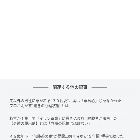
て知名度は急上昇。その後、一般の映画やドキュメン
タリーの仕事が舞い込むようになったという驚きの転
機を明かしました。
それまで「監督最高だ」と職人気質を誇っていた松尾
さんですが、劇場で自分の作った映像に観客がドッと
笑う姿を目の当たりにし、「調子に乗っちゃったんで
すよ（笑）」と告白。平子さんが「高揚感は絶対にあ
りますよね」とフォローするなか、画面越しの1対1の
関係から、大勢の観客と空間を共有する映画の魅力に
引き込まれていったという表現者としての進化に、ス
関連する他の記事
タジオは深い興味を示しました。
夫以外の男性に惹かれる“３０代妻”、実は「浮気心」じゃなかった…
プロが明かす“驚きの心理状態”とは
「頭使ってない、ダジャレだけ（笑）」…メジ
わずか１歳半で『イラン革命』に巻き込まれ…経験者が激白した
ャーへのカウンターを仕掛けるパロディ文化
【奇跡の脱出劇】とは「当時の記憶はほぼない」
の真実
４５歳年下・“加藤茶の妻”が暴露…朝４時から“２年間”極秘で続けた