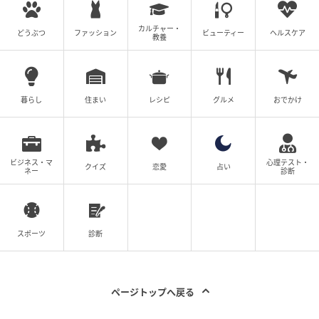
カルチャー・
どうぶつ
ファッション
ビューティー
ヘルスケア
教養
@nashiko_cos
最後に披露された写真では、桃月さんの“推しポケモ
暮らし
住まい
レシピ
グルメ
おでかけ
ン”としてファンの間でも有名な「ゲンガー」のぬいぐ
るみを大切そうに抱え、カメラに向かってお茶目なウ
インクを披露！桃月さんの深いポケモン愛がしっかり
ビジネス・マ
心理テスト・
と伝わってきますね。
クイズ
恋愛
占い
ネー
診断
桃月さんは「写真集自体は引き続き購入できますの
で、まだ手に取ってない方がいたらぜひ書店や電子版
スポーツ
診断
でお手に取っていただけたら幸いです」とコメント。
綺麗なお姉さん姿から愛らしいウインクショットま
で、桃月さんの魅力がこれでもかと詰め込まれた今回
ページトップへ戻る
の投稿。まだチェックしていない方は、桃月さんの抜