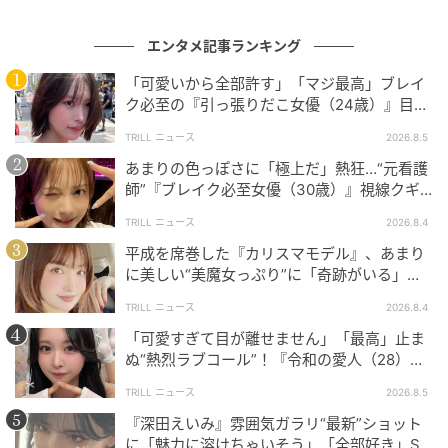
桃月さんの透明感をさらに引き立てています。
エンタメ記事ランキング
さらに注目したいのが、トップスの色に合わせた美し
い水色のネイル。細部までこだわりが詰まったカラー
「可愛いから全部許す」「マジ最高」ブレイ
ク必至の『引っ張りだこ女優（24歳）』目が
リンクに、桃月さんの高いファッションセンスが光り
離せない“圧巻ショット”に「か、かわいい」
ます。ファンからも「なしこちゃん、きれい！」「う
TRILL ニュース
2026.8.5
っ美しい…」「もはや宇宙一」「桃月なしこさん似合
あまりの色っぽさに「極上だ」熱狂…“元看護
ってる！」「極上だ」と絶賛のコメントが届いていま
師”『ブレイク必至女優（30歳）』視線クギ
ヅケ“JK風”ショットに「大人やな」
す。
TRILL ニュース
2026.8.4
平成を席巻した『カリスマモデル』、あまり
に美しい“美魔女っぷり”に「奇跡がいる」
「ウインクでファンもゲットだぜ！」大好き
「素晴らしい」SNS熱狂
TRILL ニュース
2026.8.4
な“推しポケモン”との相棒ショットに歓喜
「可愛すぎて目が離せません」「最高」止ま
ぬ“熱烈ラブコール”！『令和の愛人（28）』
寝そべりショットが可愛すぎる…
TRILL ニュース
2026.8.5
『深田えいみ』雰囲気ガラリ“最新”ショット
に「魅力に溶けちゃいそう」「全部好き」SN