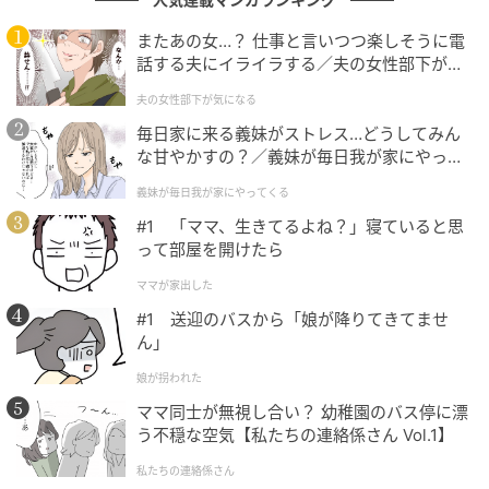
またあの女…？ 仕事と言いつつ楽しそうに電
話する夫にイライラする／夫の女性部下が気
になる（1）【夫婦の危機 まんが】
夫の女性部下が気になる
毎日家に来る義妹がストレス…どうしてみん
な甘やかすの？／義妹が毎日我が家にやって
くる（1）【義父母がシンドイんです！ まん
義妹が毎日我が家にやってくる
が】
#1 「ママ、生きてるよね？」寝ていると思
って部屋を開けたら
@nashiko_cos
ママが家出した
続いての写真では、両手を顎に添えたキュートな「小
#1 送迎のバスから「娘が降りてきてませ
顔ポーズ」を披露し、かわいらしさ全開の表情を見せ
ん」
ています。
娘が拐われた
今回着用しているのは、1枚目のピンクとはまたガラリ
ママ同士が無視し合い？ 幼稚園のバス停に漂
と印象が変わる、爽やかなライトブルーのブラウス。
う不穏な空気【私たちの連絡係さん Vol.1】
こちらも立体的なお花柄のデザインが施されており、
私たちの連絡係さん