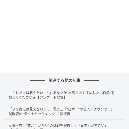
@nashiko_cos
まず1枚目の写真では、カメラに向かってお茶目に「敬
礼ポーズ」を決め、来てくれたファンへの感謝をアピ
ール。
関連する他の記事
この日着用している淡いピンクのシャツは、シースル
「これだけは教えたい…！」あなたが“本気でおすすめしたい作品”を
ー素材に、かわいらしいお花のデザインが全面にあし
教えてください🔥【アンケート募集】
らわれており、桃月さんの持つ華やかな雰囲気にとて
「３３歳には見えないって」驚き…『“日本一”の美人アナウンサー』
もよく似合っています。大きなリボンも目を引くポイ
制服姿の“ダイナミックキック”に熱視線
ントです。
女優・杏、“数か月がかり”の挑戦を報告し→「集中力がすごい」