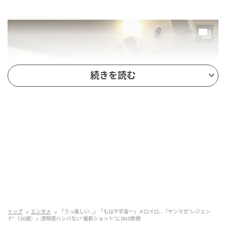
続きを読む
トップ
エンタメ
「うっ美しい…」「もはや宇宙一」メロメロ…『ヤンマガ“レジェン
ド”（30歳）』透明感ハンパない“最新ショット”にSNS称賛