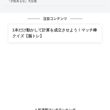
「才能あるな」大反響
さらに、すっきりと上品にセットされたまとめ髪が、
桃月さんの美しさをより一層引き立てており、大人の
「綺麗なお姉さん感」が漂う雰囲気が印象的です。
注目コンテンツ
1本だけ動かして計算を成立させよう！マッチ棒
クイズ【脳トレ】
人気連載マンガランキング