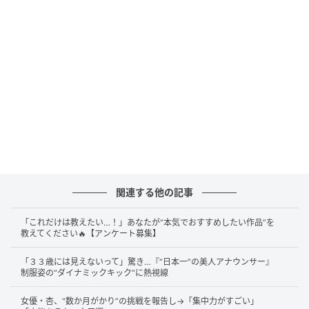
最後には「まだまだ話し足りないな」と付け足してい
ることから、本来はファンともっと交流したかったよ
うです。
「お誕生日おめでとう」「変わらず綺麗で可
愛い」ファンから祝福の声が続々
関連する他の記事
「これだけは教えたい…！」あなたが“本気でおすすめしたい作品”を
教えてください🔥【アンケート募集】
「３３歳には見えないって」驚き…『“日本一”の美人アナウンサー』
制服姿の“ダイナミックキック”に熱視線
女優・杏、“数か月がかり”の挑戦を報告し→「集中力がすごい」