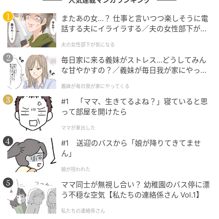
「抜群」「生まれてきてくれてありがとう」などとメ
またあの女…？ 仕事と言いつつ楽しそうに電
ロメロの様子。髪方やメイクの影響か、いつも以上に
話する夫にイライラする／夫の女性部下が気
若々しく見えたファンもいたようで「なんかばぶでか
になる（1）【夫婦の危機 まんが】
夫の女性部下が気になる
わいい」とコメントするファンもいました。
毎日家に来る義妹がストレス…どうしてみん
な甘やかすの？／義妹が毎日我が家にやって
生誕記念オンラインチェキサイン会で、多くのファン
くる（1）【義父母がシンドイんです！ まん
を幸せな気持ちにした真島さん。今後の活躍にも期待
義妹が毎日我が家にやってくる
が】
したいですね！
#1 「ママ、生きてるよね？」寝ていると思
って部屋を開けたら
ママが家出した
画像提供
#1 送迎のバスから「娘が降りてきてませ
ん」
娘が拐われた
ママ同士が無視し合い？ 幼稚園のバス停に漂
う不穏な空気【私たちの連絡係さん Vol.1】
私たちの連絡係さん