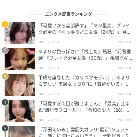
エンタメ記事ランキング
「可愛いから全部許す」「マジ最高」ブレイ
ク必至の『引っ張りだこ女優（24歳）』目が
離せない“圧巻ショット”に「か、かわいい」
TRILL ニュース
2026.8.5
あまりの色っぽさに「極上だ」熱狂…“元看護
この投稿をInstagramで見る
師”『ブレイク必至女優（30歳）』視線クギ
ヅケ“JK風”ショットに「大人やな」
TRILL ニュース
2026.8.4
平成を席巻した『カリスマモデル』、あまり
に美しい“美魔女っぷり”に「奇跡がいる」
「素晴らしい」SNS熱狂
TRILL ニュース
2026.8.4
「可愛すぎて目が離せません」「最高」止ま
ぬ“熱烈ラブコール”！『令和の愛人（28）』
寝そべりショットが可愛すぎる…
TRILL ニュース
2026.8.5
真島 なおみ (Naomi Majima)(@naomi_majima)がシェアした投稿
『深田えいみ』雰囲気ガラリ“最新”ショット
に「魅力に溶けちゃいそう」「全部好き」SN