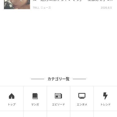
S絶賛…
真島なおみ（
@naomi_majima
）
TRILL ニュース
2026.8.5
1998年3月17日生まれ。幼少期から歌とダンスを学
び、読者モデルとしても活動していた。2018年にデビ
ューを果たすと、ドール系の端正なルックと華やかさ
で瞬く間に注目を集める。
ラジオ番組で「令和の愛人」と呼ばれたことをきっか
けに話題となり数々の雑誌の誌面を飾った。近年は
DJ・真島ナオミとしてイベントにも出演するなど、多
方面で活躍中。
カテゴリ一覧
※記事内の写真は、ご本人のInstagram投稿をもとに
紹介しています。無断転載はお控えください。
次の記事
トップ
マンガ
エピソード
エンタメ
トレンド
＃1 夫「保育園に受かるなんて普通っしょ」