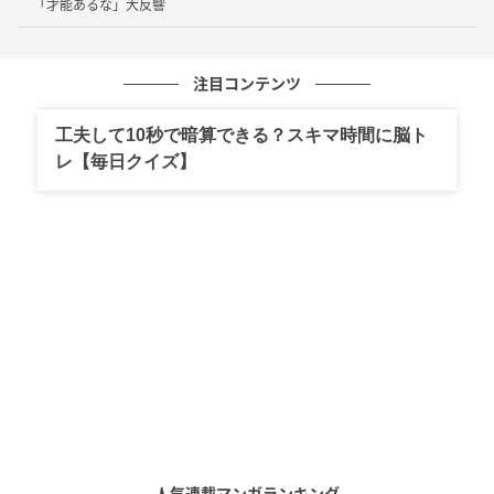
「才能あるな」大反響
注目コンテンツ
工夫して10秒で暗算できる？スキマ時間に脳ト
レ【毎日クイズ】
@naomi_majima
真島さんの投稿には、ファンから「お誕生日おめでと
う」「素敵な年でありますように」など祝福の声が相
次ぎました。年齢を重ねても変わらずに美しい真島さ
んに対して、「変わらず綺麗で可愛い」という賞賛の
声も見られました。
真島さんのコーディネートに注目するファンも多く、
人気連載マンガランキング