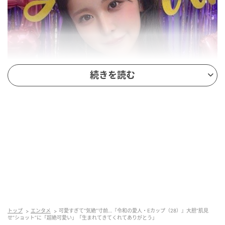
続きを読む
@naomi_majima
音符型のバルーンや「Happy Birthday」のオーナメン
トをバックに、カメラに視線を向ける真島さん。
誕生日ケーキが食べられたことが嬉しかったようで、
「ケーキも食べれて嬉しかった」と素直な感想を投稿
した真島さん。続けて「書きながら話すのってむずか
しい」「楽しかったぁ」と、オンラインチェキサイン
トップ
エンタメ
可愛すぎて“気絶”寸前…『令和の愛人・Eカップ（28）』大胆“肌見
せ”ショット”に「超絶可愛い」「生まれてきてくれてありがとう」
会の感想を語りました。