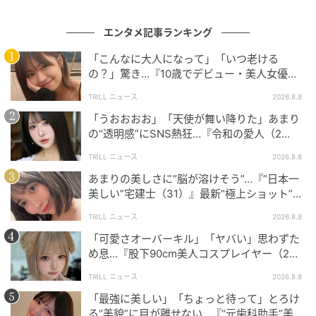
エンタメ記事ランキング
「こんなに大人になって」「いつ老ける
の？」驚き…『10歳でデビュー・美人女優（2
6歳）』最新“クギヅケショット”に夢中
この投稿をInstagramで見る
TRILL ニュース
2026.8.8
「うおおおお」「天使が舞い降りた」あまり
の“透明感”にSNS熱狂…『令和の愛人（2
8）』“予想外”の最新ショットに「女神さま」
TRILL ニュース
2026.8.8
あまりの美しさに“脳が溶けそう”…『“日本一
美しい”宅建士（31）』最新“極上ショット”に
「マジで眼福です」「超綺麗」
TRILL ニュース
2026.8.8
「可愛さオーバーキル」「ヤバい」思わずた
め息…『股下90cm美人コスプレイヤー（2
MINAMO(@minamo_j)がシェアした投稿
2）』“最新ショット”が美しすぎる
TRILL ニュース
2026.8.8
「最強に美しい」「ちょっと待って」とろけ
MINAMO（
@minamo_j
）
る“美貌”に目が離せない…『“元歯科助手”美女