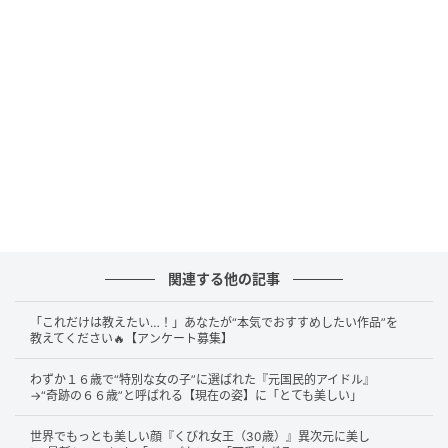
@minamo_j
公開されたのは、純白のドレスに身を包んだ華やかな
ショット。頭上にはきらめくティアラ、首元には上品
なパールのチョーカーをあしらい、まるでお姫様のよ
うな装いです。
ふわりと広がるドレスが、気品と華やかさを引き立て
ています。頬にそっと手を添えた仕草も、たおやかで
関連する他の記事
美しいですね。透き通るような肌と、凛とした眼差し
に、思わず見惚れてしまいます。
「これだけは教えたい…！」あなたが“本気でおすすめしたい作品”を
教えてください🔥【アンケート募集】
この日の装いは、4月10日から12日にかけて台湾で開
わずか１６歳で“特別な女の子”に選ばれた『元国民的アイドル』
催された撮影会イベントでのもの。キャプションには
→“奇跡の６６歳”と呼ばれる【現在の姿】に「とても美しい」
中国語で「謝謝台灣的大家、因為有你們的熱情、帶給
世界でもっとも美しい顔『くびれ女王（30歳）』異次元に美し
我滿滿的幸福（台湾のみなさん、ありがとう。あなた