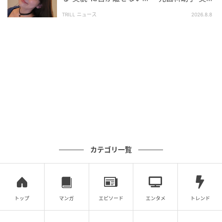
（29）』至高のオフショットに“反響”
2021年にデビュー。モデルやバラエティ番組など、ジ
TRILL ニュース
2026.8.8
ャンルを問わず幅広いフィールドで活躍している。印
象的なビジュアルと飾らないお茶目な人柄で、男性だ
けでなく女性からも絶大な支持を集める存在だ。
読書や映画鑑賞を愛する知的な一面も、彼女の魅力の
ひとつ。また、自身のYouTubeチャンネル「MINAMO
ジャンクション」も気取らないトークで人気を集めて
いる。
※記事内の写真は、ご本人のInstagram投稿をもとに
紹介しています。無断転載はお控えください。
カテゴリ一覧
次の記事
#1 子どもの実名と顔を晒すママ、大丈夫か
な？なんて心配していたら。
トップ
マンガ
エピソード
エンタメ
トレンド