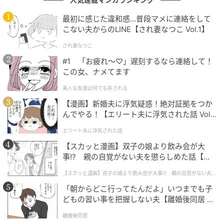
ト！）」といった、気品あふれる装いを絶賛するコメ
最初に感じた違和感…普段マメに連絡をして
ントも目立ちます。
こない夫からのLINE【され妻なつこ Vol.1】
され妻なつこ
特別な装いで、お姫様のような美しさを見せてくれた
#1 「お疲れ〜♡」遅刻するなら連絡して！
MINAMOさん。台湾のファンとの素敵な時間が伝わっ
この女、ナメてます
てくる投稿でしたね。これからの活躍も楽しみです！
美人な友達は何でも許される
【漫画】新婚夫に浮気疑惑！絶対証拠をつか
んでやる！【エリート夫に浮気された話 Vol.
画像提供
1】
エリート夫に浮気された話
【スカッと漫画】双子の娘より飲み会が大
事!? 親の自覚がない夫を懲らしめた話【第1
話】
【スカッと漫画】双子の娘より飲み会が大事!? 親の自覚がない夫を
懲らしめた話
「朝からどこ行ってたんだよ」いつまでも子
どもの習い事を把握しない夫【離婚後同居 Vo
l.1】
離婚後同居