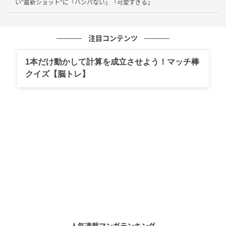
い“最新ショット”に「ハンパない」「可愛すぎる」
たちの熱気のおかげで、幸せでいっぱいです）」と綴
られていました。
注目コンテンツ
続けて「台湾ForAverイベント3日間、日本から駆けつ
1本だけ動かして計算を成立させよう！マッチ棒
けてくれたみんなありがとう」と、日本のファンに向
クイズ【脳トレ】
けても温かい言葉を添えています。
「まるで皇族」「女王様」ファンからうっと
りの声
MINAMOさんの投稿には、ファンからも「美しい」
「綺麗」「シンプル可愛すぎる」「神々しい」「結
婚？！」「いつ見ても美しい」「とても美しい女王
様」など、その魅力を称える声が多数寄せられまし
た。また、「まるで皇族」「ドレスに負けない美し
さ」「Beautiful and elegant（美しくてエレガン
人気連載マンガランキング