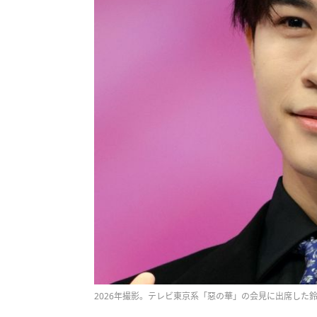
2026年撮影。テレビ東京系「惡の華」の会見に出席した鈴木