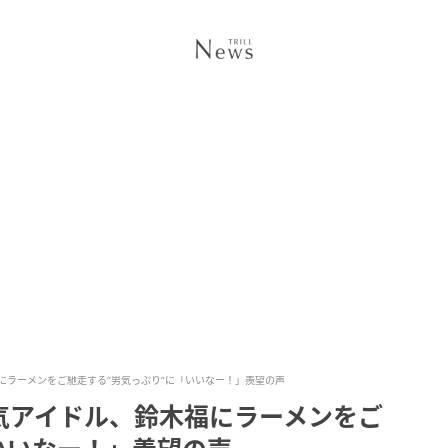
にラーメンをご馳走する“男気っぷり”に「いいなー！」羨望の声
気アイドル、鈴木福にラーメンをご