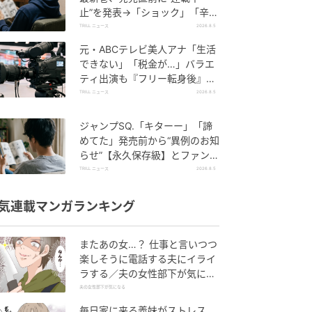
止”を発表→「ショック」「辛
い」SNS憔悴
TRILL ニュース
2026.8.5
元・ABCテレビ美人アナ「生活
できない」「税金が…」バラエ
ティ出演も『フリー転身後』
の“厳しい現実”を暴露
TRILL ニュース
2026.8.5
ジャンプSQ.「キターー」「諦
めてた」発売前から“異例のお知
らせ”【永久保存級】とファン大
騒ぎのワケ
TRILL ニュース
2026.8.5
気連載マンガランキング
またあの女…？ 仕事と言いつつ
楽しそうに電話する夫にイライ
ラする／夫の女性部下が気にな
る（1）【夫婦の危機 まんが】
夫の女性部下が気になる
毎日家に来る義妹がストレス…