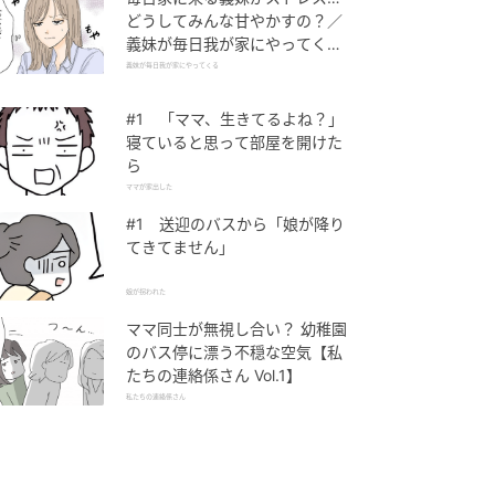
どうしてみんな甘やかすの？／
義妹が毎日我が家にやってくる
（1）【義父母がシンドイんで
義妹が毎日我が家にやってくる
す！ まんが】
#1 「ママ、生きてるよね？」
寝ていると思って部屋を開けた
ら
ママが家出した
#1 送迎のバスから「娘が降り
てきてません」
娘が拐われた
ママ同士が無視し合い？ 幼稚園
のバス停に漂う不穏な空気【私
たちの連絡係さん Vol.1】
私たちの連絡係さん