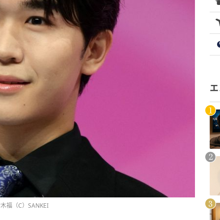
エ
福（C）SANKEI