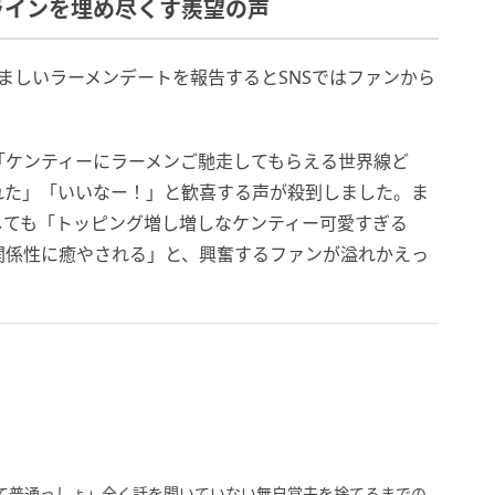
ラインを埋め尽くす羨望の声
ましいラーメンデートを報告するとSNSではファンから
。
「ケンティーにラーメンご馳走してもらえる世界線ど
れた」「いいなー！」と歓喜する声が殺到しました。ま
しても「トッピング増し増しなケンティー可愛すぎる
関係性に癒やされる」と、興奮するファンが溢れかえっ
て普通っしょ」全く話を聞いていない無自覚夫を捨てるまでの