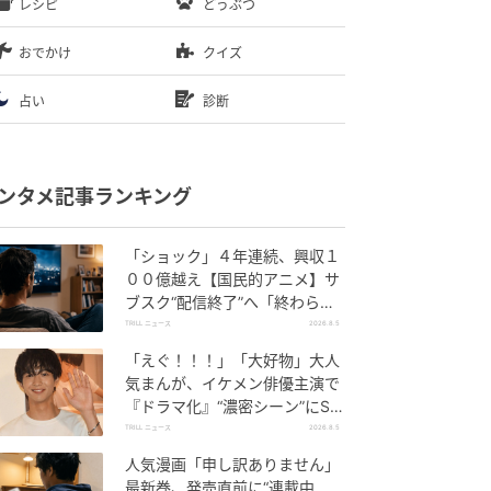
レシピ
どうぶつ
おでかけ
クイズ
占い
診断
ンタメ記事ランキング
「ショック」４年連続、興収１
００億越え【国民的アニメ】サ
ブスク“配信終了”へ「終わらな
いで」SNS悲しみの声
TRILL ニュース
2026.8.5
「えぐ！！！」「大好物」大人
気まんが、イケメン俳優主演で
『ドラマ化』“濃密シーン”にSN
S悶絶
TRILL ニュース
2026.8.5
人気漫画「申し訳ありません」
最新巻、発売直前に“連載中