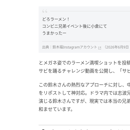
どろラーメン！
コンビニ兄弟イベント後に小倉にて
うまかったー
出典：
鈴木福Instagramアカウント
（2026年6月9
とメガネ姿でのラーメン満喫ショットを投
サビを踊るチャレンジ動画を公開し、「サ
この鈴木さんの熱烈なアプローチに対し、中島
をリポストして神対応。ドラマ内では志波
演じる鈴木さんですが、現実では本当の兄
和ませています。