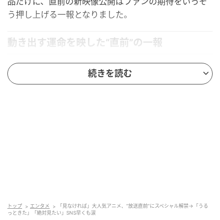
品だけに、直前の新映像公開はファンの期待をいっそ
う押し上げる一報となりました。
動き出す運命を映した“直前”の一報
今回公開されたPVでは、幼い少女シタラと彼女と運命
続きを読む
的な出逢いを果たす妃ドレゲネを軸に、地上最強の帝
国へ抗おうとする物語の輪郭がより鮮明になりまし
た。
壮麗な建築や広大な空、人物たちの繊細なまなざしま
で丁寧に切り取られ、壮大さと切実さが同居する世界
観が短い映像の中に凝縮されています。復讐と知略が
交錯する後宮譚としての魅力が、放送直前にして一気
に立ち上がってきた印象です。
トップ
エンタメ
「見なければ」大人気アニメ、“放送直前”にスペシャル解禁→「うる
っときた」「絶対見たい」SNS早くも涙