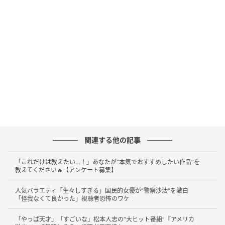
初回は1時間スペシャル、EDは女王蜂「星」
放送は2026年7月4日（土）スタート。テレビ朝日系全
国24局ネット“IMAnimation”枠では、初回が夜11時か
らの2話連続1時間スペシャルとなり、以降は毎週土曜
夜11時30分から放送されます。
あわせて、エンディングテーマが女王蜂の新曲『星』
に決まったことも話題です。重厚な物語の余韻をどの
ように彩るのか、その楽曲の入り方にも期待が高まり
ます。
関連する他の記事
「これだけは教えたい…！」あなたが“本気でおすすめしたい作品”を
教えてください🔥【アンケート募集】
「見なければ」「うるっときた」SNSもすで
に反応
人気バラエティ「生々しすぎる」国民的女優が“警察沙汰”を激白
「怪我なくて良かった」視聴者恐怖のワケ
SNSでは、今回の放送直前PVを受けて「見なければ」
「やっぱ天才」「すごいな」松本人志の“大ヒット番組”『アメリカ