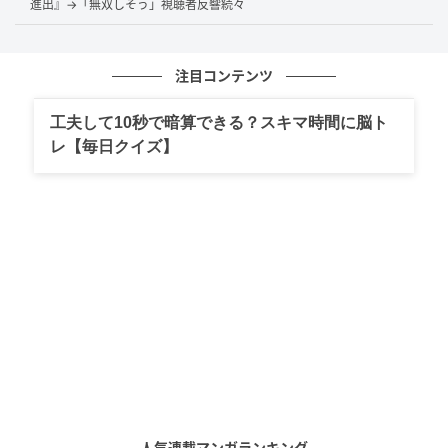
進出』→「無双しそう」視聴者反響続々
「うるっときた」 「山田監督だから見たい」といった
声が上がりました。
注目コンテンツ
情報解禁の段階で作品世界に引き込まれた人も多く、
映像の美しさと制作陣への信頼感が、そのまま視聴意
工夫して10秒で暗算できる？スキマ時間に脳ト
欲につながっているようです。さらに「本当に待ち遠
レ【毎日クイズ】
しい」 「絶対におもしろい」と、放送開始を前にした
高揚感をにじませる反応も見られました。
山田尚子ら実力派布陣が待望感を後押し
本作は、総監督を山田尚子、監督をAbel Gongora、シ
リーズ構成を加藤還一、キャラクターデザイン・作画
チーフを吉田健一が担当。アニメーション制作はサイ
エンスSARUが手がけます。
人気連載マンガランキング