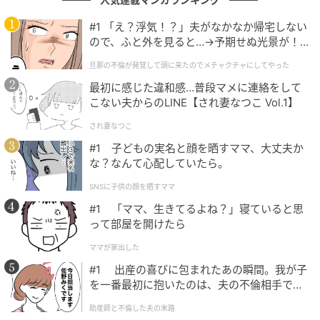
さらに、シタラ役の関根明良さん、ドレゲネ役の小清
水亜美さん、ファーティマ役の桑島法子さんらキャス
#1 「え？浮気！？」夫がなかなか帰宅しない
ので、ふと外を見ると…→予期せぬ光景が！
トも発表済みです。スケールの大きな歴史劇と、登場
｜旦那の不倫が発覚して頭に来たのでメチャ
人物の繊細な感情表現の両立が期待される布陣だけ
旦那の不倫が発覚して頭に来たのでメチャクチャにしてやった
クチャにしてやった
に、初回放送への待望感はますます強まりそうです。
最初に感じた違和感…普段マメに連絡をして
こない夫からのLINE【され妻なつこ Vol.1】
放送前の段階でここまで感情を揺さぶる作品だけに、
本編への注目はさらに広がっていきそうです。
され妻なつこ
#1 子どもの実名と顔を晒すママ、大丈夫か
な？なんて心配していたら。
※記事は執筆時点の情報です
SNSに子供の顔を晒すママ
次の記事
#1 「ママ、生きてるよね？」寝ていると思
って部屋を開けたら
#1 夫の「元不倫相手」から、１通の手紙が
届きました。
ママが家出した
#1 出産の喜びに包まれたあの瞬間。我が子
を一番最初に抱いたのは、夫の不倫相手でし
の記事をもっとみる
た。
助産師と不倫した夫の末路