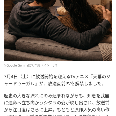
※Google Geminiにて作成（イメージ）
7月4日（土）に放送開始を迎えるTVアニメ『天幕のジ
ャードゥーガル』が、放送直前PVを解禁しました。
歴史の大きな流れにのみ込まれながらも、知恵を武器
に運命へ立ち向かうシタラの姿が映し出され、放送前
から注目度はさらに上昇。もともと原作人気の高い作