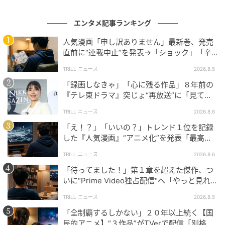
エンタメ記事ランキング
人気漫画「申し訳ありません」最新巻、発売
直前に“連載中止”を発表→「ショック」「辛
い」SNS憔悴
TRILL ニュース
2026.8.5
「録画しなきゃ」「心に残る作品」８年前の
『テレ東ドラマ』突じょ“再放送”に「見てほ
しい」の声続出のワケ
TRILL ニュース
2026.8.6
「え！？」「いいの？」トレンド１位を記録
した『人気漫画』“アニメ化”を発表「最高す
ぎる」SNS大歓喜
TRILL ニュース
2026.8.6
「待ってました！」第１章を超えた傑作、つ
いに“Prime Video独占配信"へ「やっと見れ
る…」ファン大歓喜
TRILL ニュース
2026.8.5
「全制覇するしかない」２０年以上続く【国
民的アニメ】“３作品”がTVerで配信「別格」