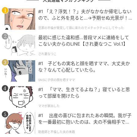
#1 「え？浮気！？」夫がなかなか帰宅しない
一方で、手越さんの投稿は悲しみに沈むだけのもので
ので、ふと外を見ると…→予期せぬ光景が！
はありませんでした。メッセージの最後には、しっか
｜旦那の不倫が発覚して頭に来たのでメチャ
り休んだ上でライブに全力で向かう意思もつづられて
旦那の不倫が発覚して頭に来たのでメチャクチャにしてやった
クチャにしてやった
おり、気持ちを切り替えて前へ進もうとする姿勢がう
最初に感じた違和感…普段マメに連絡をして
こない夫からのLINE【され妻なつこ Vol.1】
かがえます。現在は『手越祐也 LIVE TOUR 2026
SUPER STAR』の最中。大舞台での敗戦を受け止めなが
され妻なつこ
らも、自身の仕事に真っすぐ向かおうとする姿がある
#1 子どもの実名と顔を晒すママ、大丈夫か
からこそ、ファンもまた「頑張って」と背中を押した
な？なんて心配していたら。
くなったのかもしれません。
SNSに子供の顔を晒すママ
#1 「ママ、生きてるよね？」寝ていると思
って部屋を開けたら
※記事は執筆時点の情報です
ママが家出した
次の記事
#1 出産の喜びに包まれたあの瞬間。我が子
を一番最初に抱いたのは、夫の不倫相手でし
#1 子どもの実名と顔を晒すママ、大丈夫か
た。
な？なんて心配していたら。
助産師と不倫した夫の末路