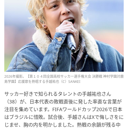
2026年撮影。【第１０４回全国高校サッカー選手権大会 決勝戦 神村学園対鹿
島学園】応援歌を熱唱する手越祐也（C）SANKEI
サッカー好きで知られるタレントの手越祐也さん
（38）が、日本代表の敗戦直後に発した率直な言葉が
注目を集めています。FIFAワールドカップ2026で日本
はブラジルに惜敗。試合後、手越さんはXで悔しさをに
じませ、胸の内を明かしました。熱戦の余韻が残る中