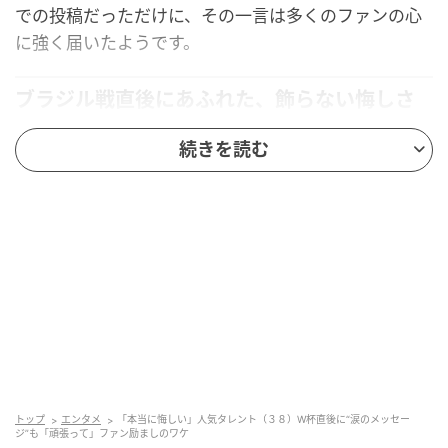
での投稿だっただけに、その一言は多くのファンの心
に強く届いたようです。
ブラジル戦直後にあふれた、飾らない悔しさ
続きを読む
本当に悔しい。涙が出てくる。
4年てみんながいうほどそんな簡単じゃない。
今日は寝て明日明後日のLIVE全力で行きます。
おやすみなさい。
出典：
手越祐也Xアカウント
（2026年6月30日（火）投稿より）
日本は6月29日（月）開催のFIFAワールドカップ
2026・決勝トーナメント1回戦でブラジルと対戦し、
1―2で敗れました。あと一歩のところで勝利を逃した
トップ
エンタメ
「本当に悔しい」人気タレント（３８）W杯直後に“涙のメッセー
ジ”も「頑張って」ファン励ましのワケ
展開だっただけに、落胆は大きかったはずです。そん