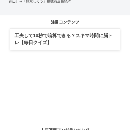
大会前から強い思いを口にしていただけに、敗戦直後
進出』→「無双しそう」視聴者反響続々
の“涙のメッセージ”には、応援し続けてきたからこそ
の痛みがにじんでいました。
注目コンテンツ
工夫して10秒で暗算できる？スキマ時間に脳ト
SNSでは共感と気遣いの声が続々
レ【毎日クイズ】
この投稿に対し、SNSではファンから温かな反応が相
次ぎました。「頑張って」「サッカーファンだからこ
そわかる」 「サッカーの素晴らしさを伝えてくれてあ
りがとう」といった声のほか、「泣きました」 「身体
休めてね」といった気遣いのコメントも見られまし
た。悔しさを率直に発信したことで、同じ思いを抱え
た人たちの共感が一気に広がった形です。
悔しさを抱えたまま、次のステージへ
人気連載マンガランキング