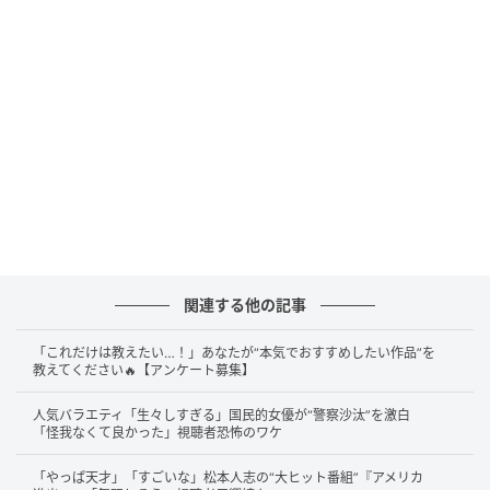
な中、手越さんは日本時間30日の明け方にXを更新
し、「本当に悔しい。涙が出てくる」と投稿。さら
に、4年に一度の舞台の重みをにじませるような言葉も
添えており、単なる観戦後の感想ではない、強い思い
入れが伝わる内容でした。
『シューイチ』で語っていた日本代表への期
待
関連する他の記事
手越さんは6月13日放送の『シューイチ』に生出演
し、W杯の見どころや日本代表への期待を自身の言葉
「これだけは教えたい…！」あなたが“本気でおすすめしたい作品”を
教えてください🔥【アンケート募集】
で語っていました。もともとサッカーへの造詣が深
く、過去にもFIFA関連番組に携わってきたことで知ら
人気バラエティ「生々しすぎる」国民的女優が“警察沙汰”を激白
れる存在です。それだけに、今大会の日本代表に寄せ
「怪我なくて良かった」視聴者恐怖のワケ
ていた期待は決して軽いものではなかったはずです。
「やっぱ天才」「すごいな」松本人志の“大ヒット番組”『アメリカ