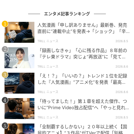
エンタメ記事ランキング
の記事をもっとみる
人気漫画「申し訳ありません」最新巻、発売
直前に“連載中止”を発表→「ショック」「辛
い」SNS憔悴
TRILL ニュース
2026.8.5
「録画しなきゃ」「心に残る作品」８年前の
『テレ東ドラマ』突じょ“再放送”に「見てほ
しい」の声続出のワケ
TRILL ニュース
2026.8.6
「え！？」「いいの？」トレンド１位を記録
した『人気漫画』“アニメ化”を発表「最高す
ぎる」SNS大歓喜
TRILL ニュース
2026.8.6
「待ってました！」第１章を超えた傑作、つ
いに“Prime Video独占配信"へ「やっと見れ
る…」ファン大歓喜
TRILL ニュース
2026.8.5
「全制覇するしかない」２０年以上続く【国
民的アニメ】“３作品”がTVerで配信「別格」