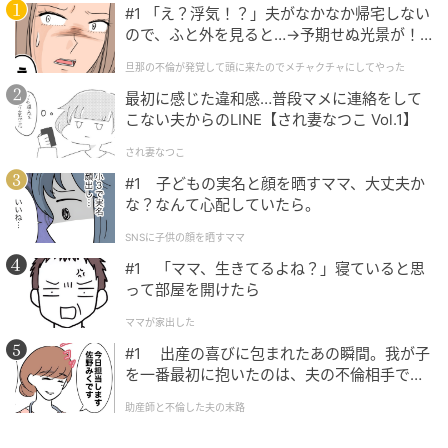
#1 「え？浮気！？」夫がなかなか帰宅しない
気分でも楽しめる今回の企画。予想外だからこそ心に
ので、ふと外を見ると…→予期せぬ光景が！
残る、“うれしいお知らせ”になったと言えそうです。
｜旦那の不倫が発覚して頭に来たのでメチャ
旦那の不倫が発覚して頭に来たのでメチャクチャにしてやった
クチャにしてやった
最初に感じた違和感…普段マメに連絡をして
※記事は執筆時点の情報です
こない夫からのLINE【され妻なつこ Vol.1】
され妻なつこ
次の記事
#1 子どもの実名と顔を晒すママ、大丈夫か
#1 「ママ、生きてるよね？」寝ていると思
な？なんて心配していたら。
って部屋を開けたら
SNSに子供の顔を晒すママ
#1 「ママ、生きてるよね？」寝ていると思
って部屋を開けたら
の記事をもっとみる
ママが家出した
#1 出産の喜びに包まれたあの瞬間。我が子
を一番最初に抱いたのは、夫の不倫相手でし
た。
助産師と不倫した夫の末路