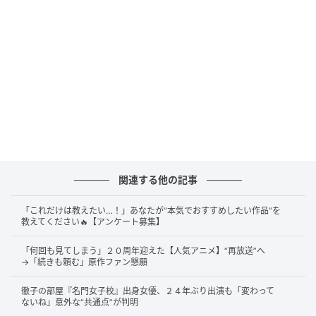
世界観を落とし込んだグッズ展開にも注目
特設ページでは、主人公・幸田実果子を思わせるムー
ドを落とし込んだグッズが展開されています。ぬいぐ
るみやキーホルダー、雑貨などがそろい、ハローキテ
ィ、マイメロディ、ポムポムプリン、クロミらが『ご
近所物語』のテイストと重なり合う内容です。作品の
華やかさや手作り感、おしゃれへのときめきを感じさ
せるラインナップで、原作ファンはもちろん、キャラ
関連する他の記事
クターファンの関心も集めそうです。
「これだけは教えたい…！」あなたが“本気でおすすめしたい作品”を
教えてください🔥【アンケート募集】
SNSでは「予想外すぎ」と歓喜の声
「何回も見てしまう」２０周年迎えた【人気アニメ】“再放送”へ
→「続きも頼む」原作ファン懇願
SNSでは今回の発表に対し、「まさか」 「予想外す
徹子の部屋『名門女子校』出身女優、２４年ぶり出演も「変わって
ないね」意外な“共通点”が判明
ぎ」 「震える」といった驚きの声が上がりました。一