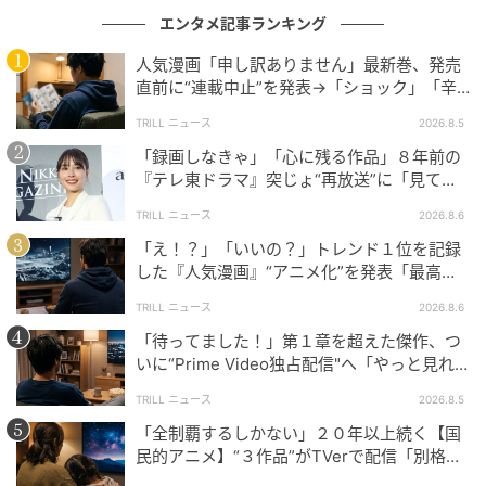
エンタメ記事ランキング
人気漫画「申し訳ありません」最新巻、発売
直前に“連載中止”を発表→「ショック」「辛
い」SNS憔悴
TRILL ニュース
2026.8.5
「録画しなきゃ」「心に残る作品」８年前の
『テレ東ドラマ』突じょ“再放送”に「見てほ
しい」の声続出のワケ
TRILL ニュース
2026.8.6
「え！？」「いいの？」トレンド１位を記録
した『人気漫画』“アニメ化”を発表「最高す
ぎる」SNS大歓喜
TRILL ニュース
2026.8.6
「待ってました！」第１章を超えた傑作、つ
いに“Prime Video独占配信"へ「やっと見れ
る…」ファン大歓喜
TRILL ニュース
2026.8.5
「全制覇するしかない」２０年以上続く【国
民的アニメ】“３作品”がTVerで配信「別格」
とファン称賛