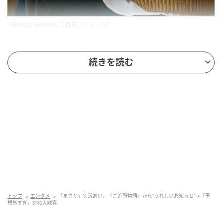
※Google Geminiにて作成（イメージ）
『ご近所物語』とサンリオのコラボ開催が決
定
続きを読む
サンリオ公式Xで告知されたのは、『ご近所物語』とサ
ンリオキャラクターズによるPOP-UP STOREの開催で
す。おしゃれでポップ、それでいてどこかノスタルジッ
クな魅力を持つ『ご近所物語』の世界観と、サンリオ
キャラクターたちのかわいらしさが重なる今回の企画
は、発表直後から話題に。矢沢あい作品の中でも、と
りわけファッション性の高い『ご近所物語』だからこ
そ、今回の組み合わせに心をつかまれた人も多そうで
す。
トップ
エンタメ
「まさか」矢沢あい、『ご近所物語』から“うれしいお知らせ”→「予
想外すぎ」SNS大歓喜