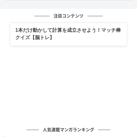
方で、「絶対行く」 「最高すぎるコラボ」といった前
向きな反応も見られ、歓迎ムードが広がっています。
注目コンテンツ
意外性のある組み合わせでありながら、ビジュアルや
企画内容を知るほど相性のよさが伝わる今回のコラ
1本だけ動かして計算を成立させよう！マッチ棒
ボ。発表段階からこれだけ強い反響が集まっているこ
クイズ【脳トレ】
とも、注目度の高さを物語っています。
『NANA』の先にある矢沢あい作品の魅力を
再確認
『NANA』をきっかけに矢沢あい作品に親しんだ人に
とっても、今回のコラボは『ご近所物語』の魅力を改
めて知るきっかけになりそうです。作品が持つ色彩感
覚やファッション性、キャラクターの個性が、サンリ
オキャラクターズと重なることで新たな魅力として立
人気連載マンガランキング
ち上がりました。懐かしさに浸れるだけでなく、今の