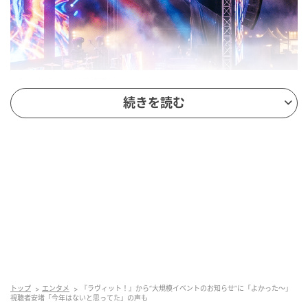
※Google Geminiにて作成（イメージ）
続きを読む
今年も開催決定！あの熱い夏フェスが帰ってく
る
朝のタイムラインを大興奮に包んだ、まさかの一報が
飛び込んできました！TBS『ラヴィット！』が仕掛け
る、日本一明るく熱い音楽フェス「ラヴィット！ロッ
ク」が今年も帰ってきます。
4年目の夏を迎える今回の舞台は、おなじみの国立代々
木競技場第一体育館。8月22日（土）に開催されるこ
トップ
エンタメ
『ラヴィット！』から“大規模イベントのお知らせ”に「よかった〜」
とが決定しました。チケットは6月末から先行販売がス
視聴者安堵「今年はないと思ってた」の声も