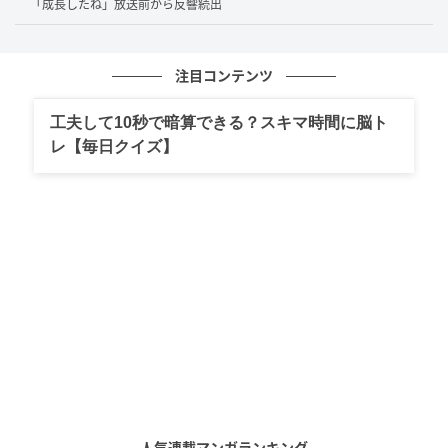
「成長したね」放送前から反響続出
タイムラインを見てみると、「おっ！今年もか」「も
う4回目！！」と毎年の恒例行事になったことを喜ぶ声
注目コンテンツ
や、「開催ありがとう！」と番組への感謝を伝えるコ
メントが殺到。「今年は行きたいなー」「誰が出るん
工夫して10秒で暗算できる？スキマ時間に脳ト
やろ」と、今から参戦に向けてワクワクしている人も
レ【毎日クイズ】
多いようです。
さらに、「規模が大きくなってる」とイベントの進化
に驚く声とともに、「シーズンレギュラー希望で
す！」「MCの安心感ヤバい」といった番組愛に満ちた
声も。ファンの熱い思いが早くも爆発しています。
今後の続報に期待大！
出演者は生放送で随時発表されるとのことなので、毎
人気連載マンガランキング