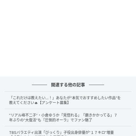
タートする予定です。
実は番組の総合演出が交代し、予算削減の影響でロケ
が減るなど、スタジオ中心の企画にシフトしていた同
番組。「プロデューサーが変わったから、もう大規模
なイベントは無いと思ってた」と諦めかけていたファ
ンも多かっただけに、この決定は嬉しい大誤算！
さらにスケールアップして帰ってくる奇跡のステージ
から、今年も目が離せませんね。
関連する他の記事
「ないと思ってた」ファン驚き！開催決定に
「これだけは教えたい…！」あなたが“本気でおすすめしたい作品”を
教えてください🔥【アンケート募集】
安堵と歓喜の声
“リアル峰不二子”・小倉ゆうか「見惚れる」「磨きかかってる」７
年ぶりの“大復活”も『圧倒的オーラ』でファン魅了
サプライズ発表に、SNS上は驚きと喜びの声で溢れか
えっています。
TBSバラエティ出演「びっくり」子役出身俳優が“１７キロ”増量