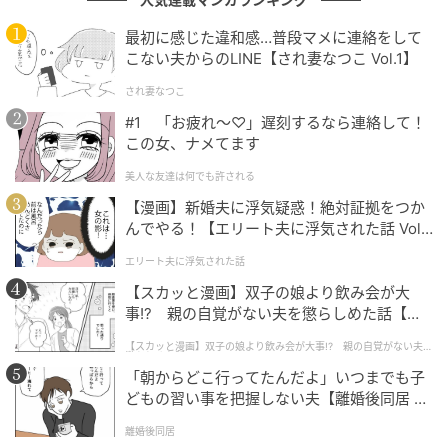
朝のオンエアからますます目が離せませんね。今年は
一体どんな豪華メンバーが集結し、どんな驚きのパフ
最初に感じた違和感…普段マメに連絡をして
ォーマンスを見せてくれるのでしょうか。
こない夫からのLINE【され妻なつこ Vol.1】
され妻なつこ
チケットの先行販売は6月末からスタート予定です。今
#1 「お疲れ〜♡」遅刻するなら連絡して！
年もプラチナチケットになること間違いなしの「ラヴ
この女、ナメてます
ィット！ロック」、これからの新しい情報もワクワク
美人な友達は何でも許される
しながら追いかけていきましょう。
【漫画】新婚夫に浮気疑惑！絶対証拠をつか
んでやる！【エリート夫に浮気された話 Vol.
1】
※記事は執筆時点の情報です
エリート夫に浮気された話
【スカッと漫画】双子の娘より飲み会が大
次の記事
事!? 親の自覚がない夫を懲らしめた話【第1
話】
#1 子どもの実名と顔を晒すママ、大丈夫か
【スカッと漫画】双子の娘より飲み会が大事!? 親の自覚がない夫を
懲らしめた話
な？なんて心配していたら。
「朝からどこ行ってたんだよ」いつまでも子
どもの習い事を把握しない夫【離婚後同居 Vo
l.1】
の記事をもっとみる
離婚後同居