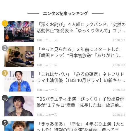
エンタメ記事ランキング
「深くお詫び」４人組ロックバンド、“突然の
活動休止”を発表→「ゆっくり休んで」ファン
心配の声
TRILL ニュース
2026.8.7
「やっと見られる」２年前にスタートした
【韓国ドラマ】“日本初放送”「ありがとう」
視聴者感謝の声
TRILL ニュース
2026.8.8
「これはヤバい」「みるの確定」ネトフリド
ラマ出演俳優【TBS 10月ドラマ】の新キャス
トに抜擢→ファン大歓喜
TRILL ニュース
2026.8.8
TBSバラエティ出演「びっくり」子役出身俳
優が“１７キロ”増量「成長したね」放送前か
ら反響続出
TRILL ニュース
2026.8.8
「きゃあああ」「幸せ」４年ぶり上演【大ヒ
ット作】待望の“再々演”を発表「待ってまし