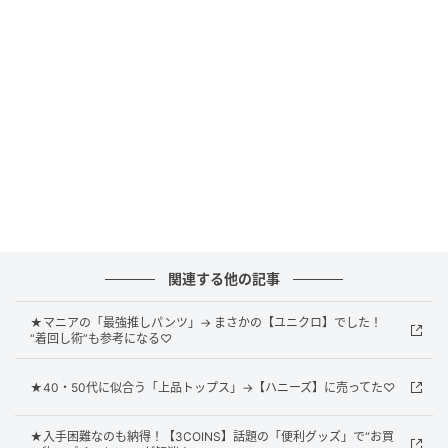
気合いを入れたい週の前半は、気持ちも顔まわりも明
るくなりそうなカラーブラウスを投入。ふわっと広が
るギャザー袖によって1枚で着映えを狙えるだけでな
く、気になる二の腕もカバーしてくれるはず。上下と
もにシアー感のある涼しげな素材ながら、洗濯機で洗
える点もポイントです。
関連する他の記事
★マニアの「最強推しパンツ」→ まさかの【ユニクロ】でした！
“着回し術”も参考になる♡
★40・50代に似合う「上品トップス」→【ハニーズ】に売ってた♡
★入手困難なのも納得！【3COINS】話題の「便利グッズ」で“お買