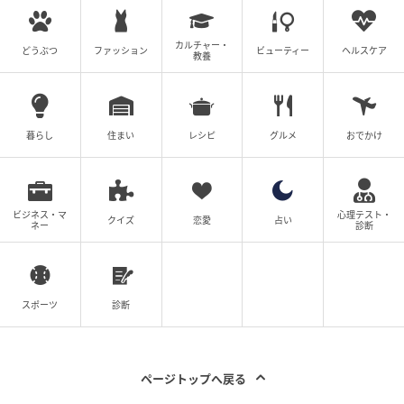
カルチャー・
どうぶつ
ファッション
ビューティー
ヘルスケア
教養
暮らし
住まい
レシピ
グルメ
おでかけ
ビジネス・マ
心理テスト・
クイズ
恋愛
占い
ネー
診断
スポーツ
診断
出典：and ST
ページトップへ戻る
【Elura】「アイロンいらず開襟シャツ」¥6,600（税