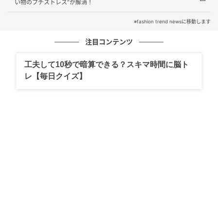
い物のプチストレス”が解消！
※fashion trend newsに移動します
注目コンテンツ
工夫して10秒で暗算できる？スキマ時間に脳ト
レ【毎日クイズ】
出典：and ST
【Elura】「シャリサラプルオーバー」¥5,500（税
込）、「サラサラ着映えワイドパンツ」¥8,800（税
込）
顔まわりをほんのり彩るライトピンクのプルオーバー