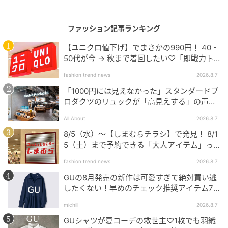
ファッション記事ランキング
【ユニクロ値下げ】でまさかの990円！ 40・
50代が今 → 秋まで着回したい♡「即戦力ト
ップス」
fashion trend news
2026.8.7
「1000円には見えなかった」スタンダードプ
ロダクツのリュックが「高見えする」の声。
2個購入する人も
All About
2026.8.7
8/5（水）〜【しまむらチラシ】で発見！ 8/1
5（土）まで予約できる「大人アイテム」っ
て？
fashion trend news
2026.8.7
GUの8月発売の新作は可愛すぎて絶対買い逃
したくない！早めのチェック推奨アイテム7
連発
michill
2026.8.7
出典：and ST
GUシャツが夏コーデの救世主♡1枚でも羽織