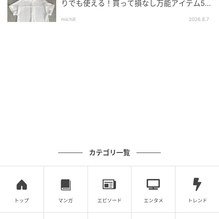
【Elura】「サラサラサマーフレアスリーブ」
りでも使える！買って損なし万能アイテム5
¥7,700（税込）、「サラサラサマーギャザーパンツ」
選
michill
2026.8.7
¥7,700（税込）
外の暑さや中の冷房との寒暖差によって疲れが出てく
る週の後半は、頑張らずオシャレを楽しめるアイテム
に頼るのが吉かも。このセットアップを持っておけば
難しく考えずともコーデが整い、洗濯後シワができに
くいのでお手入れも楽ちん。小物次第でオンオフ対応
できる上品デザインのものは要チェックです。
カテゴリ一覧
トップ
マンガ
エピソード
エンタメ
トレンド