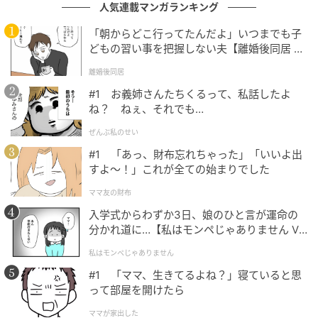
人気連載マンガランキング
は、ポンチョのような形状が特徴。薄着になる夏に
「朝からどこ行ってたんだよ」いつまでも子
も、ゆったりと余白のあるシルエットが自然に体型カ
どもの習い事を把握しない夫【離婚後同居 Vo
バー役になってくれそうです。パンツもさらりと落ち
l.1】
離婚後同居
感のあるものを合わせれば、上下のドレープ感が女性
らしさを演出します。
#1 お義姉さんたちくるって、私話したよ
ね？ ねぇ、それでも…
ぜんぶ私のせい
イージーケアのアイテムで頑張らずにシャレ見
#1 「あっ、財布忘れちゃった」「いいよ出
え
すよ〜！」これが全ての始まりでした
ママ友の財布
入学式からわずか3日、娘のひと言が運命の
分かれ道に…【私はモンペじゃありません Vo
l.1】
私はモンペじゃありません
#1 「ママ、生きてるよね？」寝ていると思
って部屋を開けたら
ママが家出した