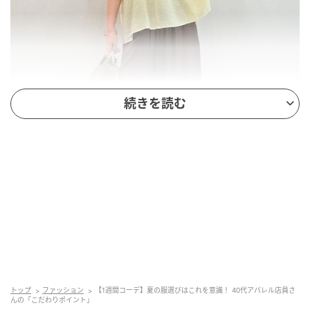
続きを読む
出典：and ST
【Elura】「キーネックブラウス」¥8,800（税込）、
「シャリサラワイドパンツ」¥7,700（税込）
トップ
ファッション
【1週間コーデ】夏の服選びはこれを意識！ 40代アパレル店員さ
んの「こだわりポイント」