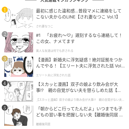
出典：
とれたてフジテレビ 2026年6月6日更新ニュース
より
最初に感じた違和感…普段マメに連絡をして
こない夫からのLINE【され妻なつこ Vol.1】
Snow Man、随一の知性派として知られる阿部さんな
され妻なつこ
らではの、戦況を読み解く視点。MCとしての活躍に、
#1 「お疲れ〜♡」遅刻するなら連絡して！
いっそう期待がふくらみますね。
この女、ナメてます
美人な友達は何でも許される
【漫画】新婚夫に浮気疑惑！絶対証拠をつか
「号泣」「待ち遠しい」ファンの祝福が止ま
んでやる！【エリート夫に浮気された話 Vol.
らない！
1】
エリート夫に浮気された話
嬉しいニュースに、SNSはお祝いムード一色。「阿部
【スカッと漫画】双子の娘より飲み会が大
事!? 親の自覚がない夫を懲らしめた話【第1
ちゃんおめでとう」「大活躍だね！」「放送が待ち遠
話】
しい」「ニュースを見て鳥肌が立った」など、喜びの
【スカッと漫画】双子の娘より飲み会が大事!? 親の自覚がない夫を
懲らしめた話
声があふれました。
「朝からどこ行ってたんだよ」いつまでも子
どもの習い事を把握しない夫【離婚後同居 Vo
l.1】
なかでも多かったのが、ノブさんの「品があって面白
離婚後同居