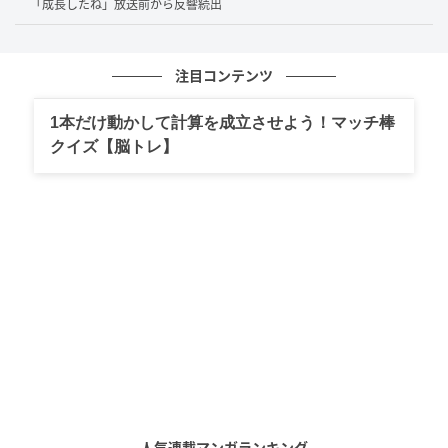
「成長したね」放送前から反響続出
（前略）品があって面白くて、最高でした。
きっと今後、何か公式なイベントのMCもやることになるんで
しょうね。
注目コンテンツ
オリンピックの司会をしてる姿が浮かびました（笑）
1本だけ動かして計算を成立させよう！マッチ棒
クイズ【脳トレ】
出典：
とれたてフジテレビ 2026年6月6日更新ニュース
より
ゴールデン初MCとは思えない堂々とした立ち回りに、
共演者からも太鼓判が押されたかたちです。阿部さん
自身は、本番組の見どころをこう語っています。
刻一刻と“グー”“チョキ”“パー”の情勢が変わっていくので、『三
国志』とかが好きな人は絶対に楽しめると思います。
じゃんけんに則っていてルールは簡単だけど、人間のリアルが
詰め込まれている番組ですので、できるだけ幅広い世代の方に
見てもらいたいです
人気連載マンガランキング