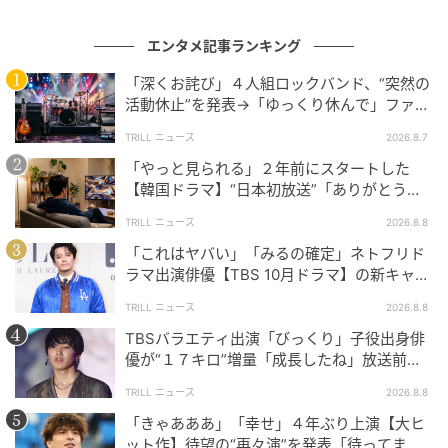
くて、最高」「オリンピックの司会をしてる姿が浮か
んだ」発言への反応。「大絶賛してくれてる！」「後
エンタメ記事ランキング
世に語り継ぎたい褒め言葉」「最上級の褒め言葉に号
泣」「そんな未来があったらうれしい」と、感激する
「深くお詫び」４人組ロックバンド、“突然の
活動休止”を発表→「ゆっくり休んで」ファン
声が目立ちました。また「あんなに多才なのに“ゴール
心配の声
デン初”だったとは」と、驚くファンも。
TRILL ニュース
2026.8.7
「やっと見られる」２年前にスタートした
阿部亮平さんのゴールデン帯初MCが楽しみな『ジャン
【韓国ドラマ】“日本初放送”「ありがとう」
オニ！！！』は、6月13日（土）21時からフジテレビ
視聴者感謝の声
TRILL ニュース
2026.8.8
系で放送予定。ノブさんとのコンビネーションにも、
「これはヤバい」「みるの確定」ネトフリド
どうぞご注目を！
ラマ出演俳優【TBS 10月ドラマ】の新キャス
トに抜擢→ファン大歓喜
TRILL ニュース
2026.8.8
※記事は執筆時点の情報です
TBSバラエティ出演「びっくり」子役出身俳
優が“１７キロ”増量「成長したね」放送前か
ら反響続出
次の記事
TRILL ニュース
2026.8.8
#1 子どもの実名と顔を晒すママ、大丈夫か
「きゃあああ」「幸せ」４年ぶり上演【大ヒ
な？なんて心配していたら。
ット作】待望の“再々演”を発表「待ってまし