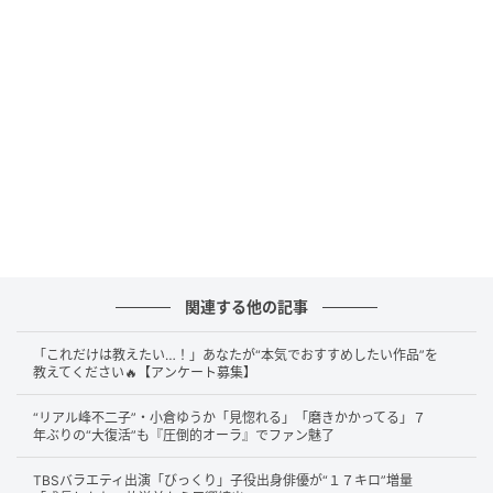
タッグを組むのは、お笑いコンビ千鳥のノブさん。ベ
テランと若手によるダブルMCで、白熱のバトルを見守
ります。
スタジオにはタレントの朝日奈央さん、お笑いコン
ビ・シソンヌの長谷川忍さんも登場し、にぎやかな顔
ぶれに。さらにプレイヤーには阿部さんの後輩である
ACEesのメンバーも参加しており、Snow Manファンに
とっては見どころの多い2時間となりそうです。
関連する他の記事
ノブが阿部亮平を大絶賛！「オリンピックの
司会をしてる姿が浮かんだ」
「これだけは教えたい…！」あなたが“本気でおすすめしたい作品”を
教えてください🔥【アンケート募集】
番組の収録を終えたノブさんは、阿部さんのMCぶりを
“リアル峰不二子”・小倉ゆうか「見惚れる」「磨きかかってる」７
手放しで褒めたたえています。
年ぶりの“大復活”も『圧倒的オーラ』でファン魅了
TBSバラエティ出演「びっくり」子役出身俳優が“１７キロ”増量