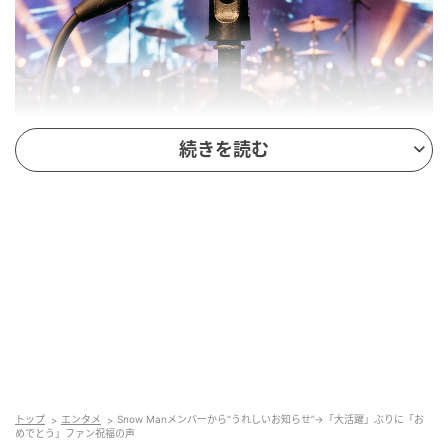
※Google Geminiにて作成（イメージ）
続きを読む
『千鳥』ノブとダブルMC！新感覚の“鬼ごっ
こ”番組『ジャンオニ！！！』
阿部さんがMCを担うのは、6月13日（土）21時からフ
ジテレビ系の土曜プレミアム枠で放送される『ジャン
オニ！！！』。じゃんけんの「グー」「チョキ」「パ
ー」になぞらえた3チームが、追いかけ、追いかけられ
る…そんなこれまでにない鬼ごっこゲームバラエティ
ーです。
トップ
エンタメ
Snow Manメンバーから“うれしいお知らせ”→「大活躍」ぶりに「お
めでとう」ファン祝福の声