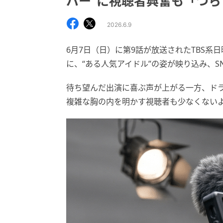
バー”に視聴者興奮も「つ
2026.6.9
6月7日（日）に第9話が放送されたTBS系
に、“ある人気アイドル”の姿が映り込み、S
待ち望んだ出演に喜ぶ声が上がる一方、ド
複雑な胸の内を明かす視聴者も少なくない