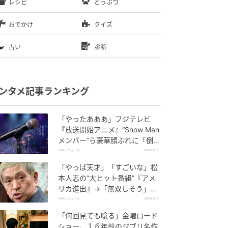
レシピ
どうぶつ
おでかけ
クイズ
占い
診断
ンタメ記事ランキング
「やったあああ」フジテレビ
『放送開始アニメ』“Snow Man
メンバー”ら豪華顔ぶれに「倒れ
そう」SNS大揺れ
TRILL ニュース
2026.8.7
「やっぱ天才」「すごいな」松
本人志の“大ヒット番組”『アメ
リカ進出』→「無双しそう」視
聴者反響続々
TRILL ニュース
2026.8.7
「何回見ても唸る」金曜ロード
ショー、１６年前のジブリ名作