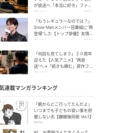
が放送へ「本当に好き」ファン
しみじみ
TRILL ニュース
2026.8.7
「もうレギュラーなのでは？」
Snow Manメンバー冠番組に“再
登場”した【トップ俳優】友情出
演に視聴者驚き
TRILL ニュース
2026.8.6
「何回も見てしまう」２０周年
迎えた【人気アニメ】“再放
送”へ→「続きも頼む」原作ファ
ン懇願
TRILL ニュース
2026.8.6
気連載マンガランキング
「朝からどこ行ってたんだよ」
いつまでも子どもの習い事を把
握しない夫【離婚後同居 Vol.1】
離婚後同居
#1 お義姉さんたちくるって、