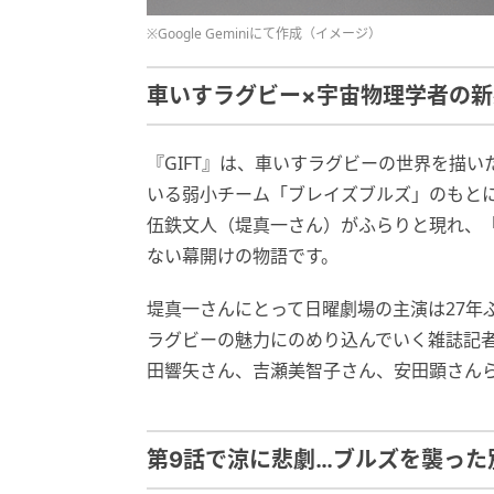
※Google Geminiにて作成（イメージ）
車いすラグビー×宇宙物理学者の新感
『GIFT』は、車いすラグビーの世界を描
いる弱小チーム「ブレイズブルズ」のもと
伍鉄文人（堤真一さん）がふらりと現れ、
ない幕開けの物語です。
堤真一さんにとって日曜劇場の主演は27年
ラグビーの魅力にのめり込んでいく雑誌記
田響矢さん、吉瀬美智子さん、安田顕さん
第9話で涼に悲劇…ブルズを襲った