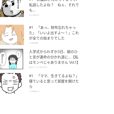
私話したよね？ ねぇ、それで
も…
ぜんぶ私のせい
#1 「あっ、財布忘れちゃっ
た」「いいよ出すよ〜！」これ
が全ての始まりでした
ママ友の財布
入学式からわずか3日、娘のひ
と言が運命の分かれ道に…【私
はモンペじゃありません Vol.1】
私はモンペじゃありません
#1 「ママ、生きてるよね？」
寝ていると思って部屋を開けた
ら
ママが家出した