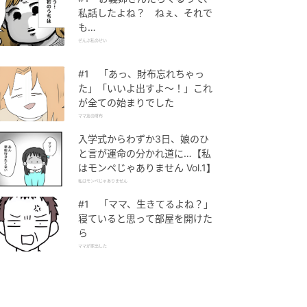
私話したよね？ ねぇ、それで
も…
ぜんぶ私のせい
#1 「あっ、財布忘れちゃっ
た」「いいよ出すよ〜！」これ
が全ての始まりでした
ママ友の財布
入学式からわずか3日、娘のひ
と言が運命の分かれ道に…【私
はモンペじゃありません Vol.1】
私はモンペじゃありません
#1 「ママ、生きてるよね？」
寝ていると思って部屋を開けた
ら
ママが家出した