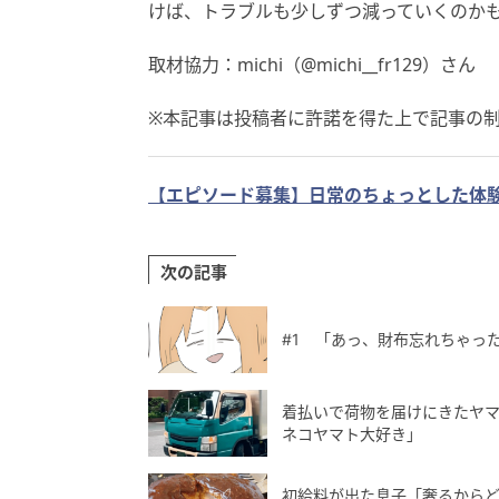
けば、トラブルも少しずつ減っていくのか
取材協力：michi（@michi__fr129）さん
※本記事は投稿者に許諾を得た上で記事の
【エピソード募集】日常のちょっとした体験
次の記事
#1 「あっ、財布忘れちゃっ
着払いで荷物を届けにきたヤマ
ネコヤマト大好き」
初給料が出た息子「奢るから