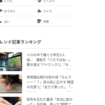
レシピ
どうぶつ
おでかけ
クイズ
占い
診断
レンド記事ランキング
バスの中で騒ぐ小学生3人
組… 運転手「バスではね…」
響き渡る“アナウンス”に「きっ
といい経験になった」
TRILL ニュース
2026.8.7
保育園出発5分前の母「なんで
ーー！？」目の前に広がる“絶望
の光景”に「全力で笑った」「本
当にお疲れさまです」
TRILL ニュース
2026.8.7
財布を忘れた義母「本当に助か
った」会計後、放った“提案”に