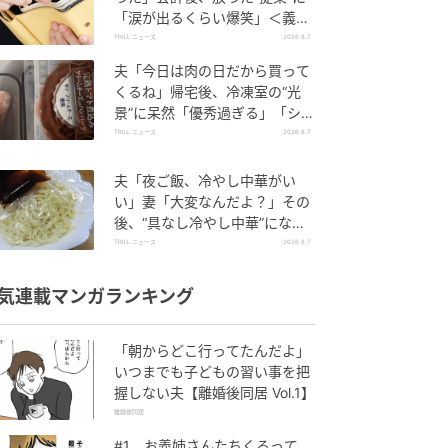
「涙が出るくらい爆笑」＜義母
エピソード2選＞
TRILL ニュース
2026.8.7
夫「今日は肉の日だから買って
くるね」帰宅後、冷凍室の“光
景”に呆然「優秀過ぎる」「シゴ
デキすぎ」
TRILL ニュース
2026.8.7
夫「夜ご飯、冷やし中華がい
い」妻「大変なんだよ？」その
後、“具なし冷やし中華”になっ
たワケ
TRILL ニュース
2026.8.7
気連載マンガランキング
「朝からどこ行ってたんだよ」
いつまでも子どもの習い事を把
握しない夫【離婚後同居 Vol.1】
離婚後同居
#1 お義姉さんたちくるって、