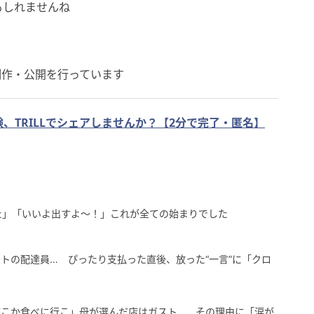
もしれませんね
制作・公開を行っています
、TRILLでシェアしませんか？【2分で完了・匿名】
た」「いいよ出すよ〜！」これが全ての始まりでした
トの配達員… ぴったり支払った直後、放った“一言”に「クロ
どこか食べに行こ」母が選んだ店はガスト… その理由に「涙が