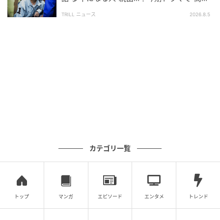
価”が続く【カンテレ夏ドラマ】
TRILL ニュース
2026.8.5
ドラマ『リボーン ～最後のヒーロー～』 最終話(C)テレビ朝日
そして月日が経ち、いつものように集まる商店街の仲
間たち。しかし英人の姿はなく、代わりに“英雄（ひで
お）”と呼ばれる赤ちゃんの姿があった。仏壇には英人
の遺影が置かれ、「英人は、ずっと僕らのヒーローで
した」という言葉で最後を締めくった。
本作は、TVerランキングで全話を通じて1位を獲得。
最終話の放送中は、Xでトレンド入りとなった。SNSで
カテゴリ一覧
は放送後、「最高だった」「名作すぎた」といった称
賛の声が多く寄せられた。また、詳細は明かされず視
聴者に委ねられることとなった結末に、「障子に頭を
ぶつけた時にまた入れ替わった」「最後まで英人の中
トップ
マンガ
エピソード
エンタメ
トレンド
にいたのは光誠だった」「2人は融合した」など、さま