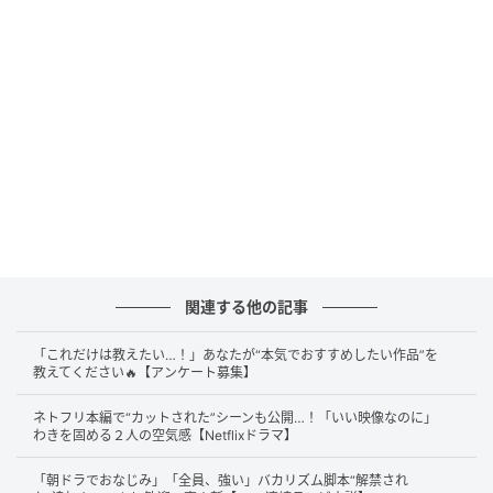
た根尾光誠だったが、その冷徹なやり方に周りは離れ
ていき、孤立を深めていた。そんな中、『NEOXIS』を
去り、人道支援企業を立ち上げた友野達樹（鈴鹿央
士）は、復興支援の協力要請をするため、光誠のもと
を訪れる。友野は、銀行買収が落ち着けば、“For the
people”の理念を掲げていた頃の光誠に戻ると信じてい
た。しかし、その期待はすぐに打ち砕かれてしまう。
そして迎えた“運命の日”。英人は“友野がいなくなっ
た”と妹・英梨（横田真悠）から連絡を受ける。以前か
ら階段から突き落とした犯人が“友野なのでは”と疑っ
関連する他の記事
ていた英人は、急いで神社に向かう。
「これだけは教えたい…！」あなたが“本気でおすすめしたい作品”を
教えてください🔥【アンケート募集】
最終話がトレンド入り「最高だった」「名作
ネトフリ本編で“カットされた”シーンも公開…！「いい映像なのに」
わきを固める２人の空気感【Netflixドラマ】
すぎた」の声
「朝ドラでおなじみ」「全員、強い」バカリズム脚本“解禁され