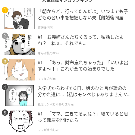
「朝からどこ行ってたんだよ」いつまでも子
どもの習い事を把握しない夫【離婚後同居 Vo
l.1】
離婚後同居
ドラマ『リボーン ～最後のヒーロー～』 最終話(C)テレビ朝日
#1 お義姉さんたちくるって、私話したよ
ね？ ねぇ、それでも…
反対に、英人として生きてきた光誠は、商店街の人た
ぜんぶ私のせい
ちが愛しく思えるように。置かれた環境によって人は
#1 「あっ、財布忘れちゃった」「いいよ出
変わってしまう。「上から見下ろす人間も下から見上
すよ〜！」これが全ての始まりでした
げる人間も、同じ人間なんだ」と光誠。
光誠は、ずっと誰かに突き落とされたと思って犯人を
ママ友の財布
捜してきたが、それは思い込みで、実は“自ら転落して
入学式からわずか3日、娘のひと言が運命の
分かれ道に…【私はモンペじゃありません Vo
いた”という答えにたどり着く。「君にはそうなってほ
l.1】
しくない」と未来を変えようとするが、英人は「もう
私はモンペじゃありません
疲れました」と石段から身を投げる。しかしすぐ下に
#1 「ママ、生きてるよね？」寝ていると思
いた英治に受け止められた。
って部屋を開けたら
ママが家出した
“運命の日”を過ぎても、入れ替わったままの光誠と英