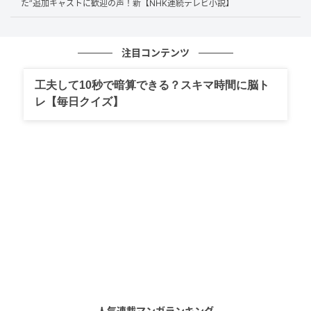
た”追加キャストに歓迎の声！新【NHK連続テレビ小説】
英人が神社に着くと、友野と根尾光誠の姿があった。
英人の姿をした光誠は、ついに未来の自分と対峙す
る。「やっと会えた」という英人に対し、光誠は「ぼ
注目コンテンツ
くは会いたくありませんでした」と返す。
光誠は英人の正体に気付いており、さらに、英人も光
工夫して10秒で暗算できる？スキマ時間に脳ト
レ【毎日クイズ】
誠に“転生”していたことが判明。光誠として生きるうち
に、自分が何者か分からなくなっていた英人。これま
で一緒にいた仲間たちが遠い存在となり、上り詰める
ことが目的の孤独な人生を送っていた。
人気連載マンガランキング