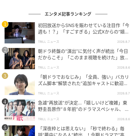
人。光誠として生きる英人は、社長を退任し、友野を
エンタメ記事ランキング
後任に指名。スーパー蒼萬の跡地をあかり商店街に譲
り、みんなはまた一緒に働けることに。大喜びの中、
初回放送からSNSを賑わせている注目作「今
週も！？」「すごすぎる」公式Xからの“嬉し
障子が倒れそうになって英人は頭をぶつける。
い報告”に視聴者歓喜【土曜ドラマ】
英人は、更紗と川沿いを散歩中、一瞬目眩がして、障
TRILL ニュース
2026.8.7
子が頭にぶつかった時のことが蘇るが、何事もなく幸
朝ドラ終盤の“演出”に気付く声が続出「今日
せな時間を過ごしていた。
だからこそ」「このまま視聴を続けた」放送
日に重ねた“意味”
TRILL ニュース
2026.8.6
「朝ドラでおなじみ」「全員、強い」バカリ
ズム脚本“解禁された”追加キャストに歓迎の
声！新【NHK連続テレビ小説】
TRILL ニュース
2026.8.7
急遽“再放送”が決定…「嬉しいけど複雑」東
野圭吾原作“８年前”のドラマスペシャル、 放
送内容“変更”に反響
TRILL ニュース
2026.8.6
「深夜枠とは思えない」「秒で終わる」毎
話“夢中になる人”続出…！今期ドラマで“高評