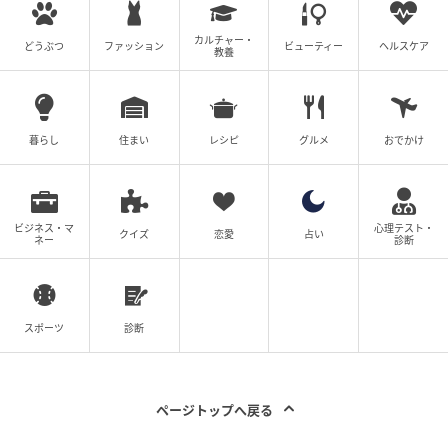
ざまな考察が相次いだ。「英人目線の別ストーリーも
見たい」と続編を希望する声も多い。
カルチャー・
どうぶつ
ファッション
ビューティー
ヘルスケア
教養
出典：TVer総合ランキング1位@reborn_tvasahi『リ
ボーン 〜最後のヒーロー〜』公式X
暮らし
住まい
レシピ
グルメ
おでかけ
出典：最終話トレンド入り@reborn_tvasahi 『リボー
ン 〜最後のヒーロー〜』公式X
テレビ朝日系 ドラマ『リボーン ～最後のヒーロー～』
ビジネス・マ
心理テスト・
クイズ
恋愛
占い
ネー
診断
毎週火曜よる9:00〜
TVerで見逃し配信中
https://tver.jp/episodes/epqdnidncg?p=0
スポーツ
診断
次の記事
#1 「あっ、財布忘れちゃった」「いいよ出
ページトップへ戻る
すよ〜！」これが全ての始まりでした