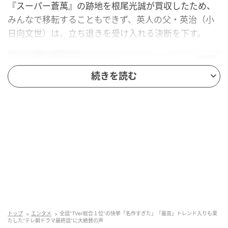
『スーパー蒼萬』の跡地を根尾光誠が買収したため、
みんなで移転することもできず、英人の父・英治（小
日向文世）は、立ち退きを受け入れる決断を下す。
続きを読む
ドラマ『リボーン ～最後のヒーロー～』 最終話(C)テレビ朝日
トップ
エンタメ
全話“TVer総合１位”の快挙「名作すぎた」「最高」トレンド入りも果
一方、商店街の土地を手に入れ、銀行買収を成功させ
たした“テレ朝ドラマ最終話”に大絶賛の声