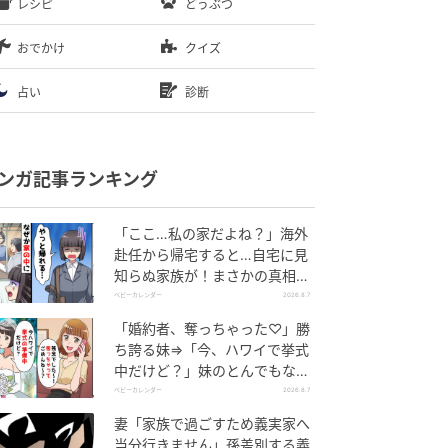
レシピ
どうぶつ
おでかけ
クイズ
占い
診断
ンガ記事ランキング
「ここ…私の家だよね？」海外
赴任から帰宅すると…自宅に見
知らぬ家族が！まさかの真相と
は！？
ベビーカレンダー
2026.8.7
「婚約者、奪っちゃった♡」勝
ち誇る妹⇒「今、ハワイで挙式
中だけど？」妹のとんでもない
勘違いとは
ベビーカレンダー
2026.8.7
妻「家族で過ごすため義実家へ
当分行きません」孫差別する義