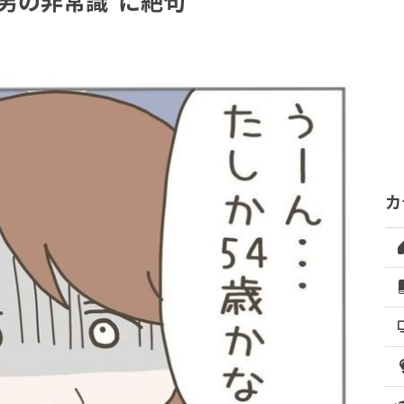
男の非常識”に絶句
カ