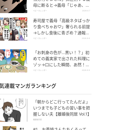
母に断ると→義母「じゃあ、私
は…」妻絶句＜こどおじ義兄＞
ベビーカレンダー
2026.8.7
寿司屋で義母「高級ネタばっか
り食べちゃお♡」奢られる前提
→しかし食後に青ざめ？通報さ
れ警察沙汰！
ベビーカレンダー
2026.8.6
「お刺身の色が…黒い！？」初
めての義実家で出された料理に
ゾッ→口にした瞬間、あ然！刺
身の正体は
ベビーカレンダー
2026.8.6
気連載マンガランキング
「朝からどこ行ってたんだよ」
いつまでも子どもの習い事を把
握しない夫【離婚後同居 Vol.1】
離婚後同居
#1 お義姉さんたちくるって、