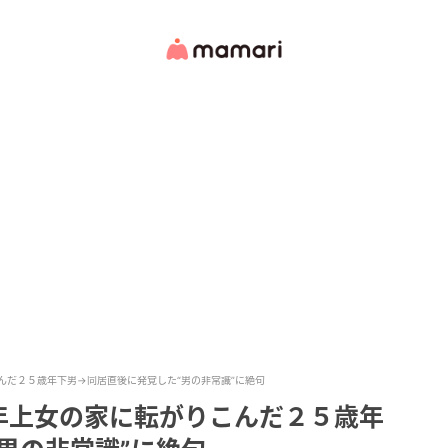
んだ２５歳年下男→同居直後に発覚した“男の非常識”に絶句
年上女の家に転がりこんだ２５歳年