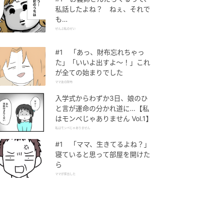
私話したよね？ ねぇ、それで
も…
ぜんぶ私のせい
#1 「あっ、財布忘れちゃっ
た」「いいよ出すよ〜！」これ
が全ての始まりでした
ママ友の財布
入学式からわずか3日、娘のひ
と言が運命の分かれ道に…【私
はモンペじゃありません Vol.1】
私はモンペじゃありません
#1 「ママ、生きてるよね？」
寝ていると思って部屋を開けた
ら
ママが家出した