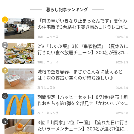
暮らし記事ランキング
「前の車がいきなり止まったんです」夏休み
の住宅街で3台絡む玉突き事故…ドラレコが捉
えていた“急ブレーキの理由”
TRILL ニュース
2026.8.6
2位『しゃぶ葉』3位『串家物語』【夏休みに
michill
行きたい食べ放題チェーン】300名が選ぶ1位
に「満足度が高い」「大人まで楽しめる」
TRILL ニュース
2026.8.5
ただ、1ページを埋め尽くすように貼ろうとすると、1
シートだけではちょっと物足りない印象。
味噌の空き容器、まさかこんなに使えると
は！次の容器が空くのが待ち遠しい♪
もっと貼りたくなってしまうので、追加でシールを買
暮らしニスタ
2026.8.6
いたくなる危険性があるかもしれません…！
期間限定【ハッピーセット】8/7(金)発売！新
作おもちゃ第1弾を全部見せ「かわいすぎ♡」
今回はダイソーの『シール帳 白無地30P』をご紹介し
「絶対行く！」
ベビーカレンダー
2026.8.6
ました。
3位『山岡家』2位『一蘭』【疲れた日に行き
たいラーメンチェーン】300名が選ぶ1位に
シール帳って、子どもの頃に使っていたイメージが強