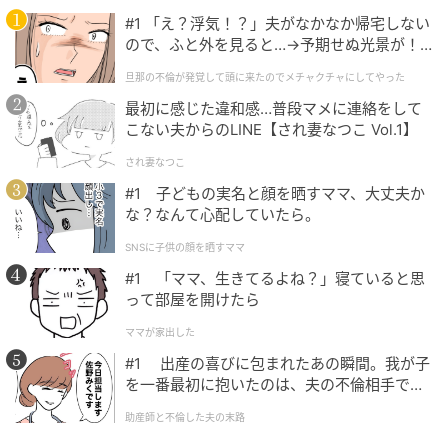
ここにコレクションしておけます。
#1 「え？浮気！？」夫がなかなか帰宅しない
ので、ふと外を見ると…→予期せぬ光景が！
｜旦那の不倫が発覚して頭に来たのでメチャ
旦那の不倫が発覚して頭に来たのでメチャクチャにしてやった
これがシール沼か…！ダイソーの『シール帳
クチャにしてやった
白無地30P』
最初に感じた違和感…普段マメに連絡をして
こない夫からのLINE【され妻なつこ Vol.1】
実際にシールを貼ってみると、これがかなり楽しい！
され妻なつこ
好きな色味やキャラクターでページを埋めていくと、
#1 子どもの実名と顔を晒すママ、大丈夫か
な？なんて心配していたら。
自分だけのコレクションブックみたいになります。
SNSに子供の顔を晒すママ
しかも、ぎっしり貼られたページを眺めると不思議と
#1 「ママ、生きてるよね？」寝ていると思
満足感があるんですよね。
って部屋を開けたら
ママが家出した
#1 出産の喜びに包まれたあの瞬間。我が子
を一番最初に抱いたのは、夫の不倫相手でし
た。
助産師と不倫した夫の末路