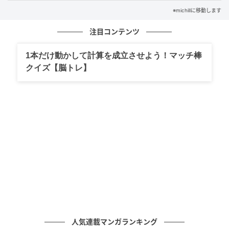
※michillに移動します
注目コンテンツ
1本だけ動かして計算を成立させよう！マッチ棒
クイズ【脳トレ】
michill
中の台紙はつるっとした素材になっていて、シールを
繰り返し貼ったり剥がしたりできる仕様。お気に入り
のシールを保管したい人にはかなり便利です。
人気連載マンガランキング
どこに貼ろうかな…と悩んでいたシールも、とりあえず