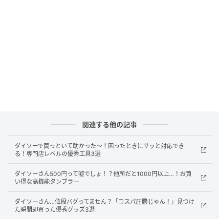
michill
関連する他の記事
「これダイソーで買えるの！？」と思わず二度見した
のが、シール売り場で見つけた『シール帳 白無地
ダイソーで買っといて助かった～！困ったときにサッと対応でき
30P』。
る！専門店レベルの優秀工具3選
ダイソーさん500円って嘘でしょ！？他所だと1000円以上…！お買
チョコミントパフェ風のお洒落なイラストが施された
い得な高機能タンブラー
シール帳が、まさか￥110（税込）で手に入るなんて
驚きです。
ダイソーさん…値段バグってません？「コスパ圧勝じゃん！」見つけ
た瞬間即買った優秀グッズ3選