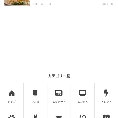
「体に染みわたる」「満足感と元気をもらえ
かったですが、最近は大人の趣味としても大人気。
TRILL ニュース
2026.8.6
る」
手帳デコやコラージュ好きな方にはもちろん、ちょっ
と趣味を増やしたいな～という時の入門にもぴったり
です。
何よりプチプラだから、気軽に始められるのが最大の
魅力。気付けば、あなたもシール沼にハマってしまう
かも？気になった方はぜひチェックしてみてくださ
い！
カテゴリ一覧
※記事内の商品情報は筆者購入時点（2026年5月）で
す。店舗により在庫切れ、取り扱っていない場合があ
ります。
トップ
マンガ
エピソード
エンタメ
トレンド
元記事で読む
次の記事