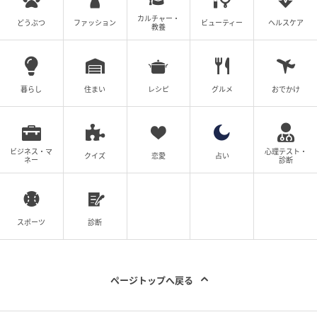
セリアで思わず「これだ…！」って叫んだ！
カルチャー・
どうぶつ
ファッション
ビューティー
ヘルスケア
教養
「穴をあけるのはちょっと…」大事なモノを
飾れるピン
の記事をもっとみる
暮らし
住まい
レシピ
グルメ
おでかけ
ビジネス・マ
心理テスト・
クイズ
恋愛
占い
ネー
診断
スポーツ
診断
ページトップへ戻る