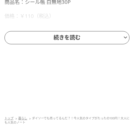
商品名：シール帳 白無地30P
価格：￥110（税込）
サイズ（約）：148×108mm
続きを読む
内容量：30P
販売ショップ：ダイソー
JANコード：4550163017637
チョコミントデザインで可愛い！ダイソーで
今っぽいシール帳をGET
トップ
暮らし
ダイソーでも売ってるんだ？！今人気のタイプがたったの100円！大人に
も人気のノート